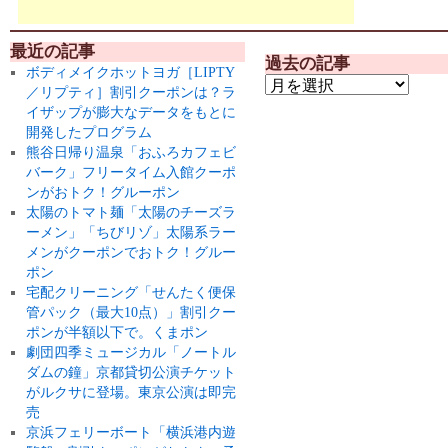
最近の記事
過去の記事
ボディメイクホットヨガ［LIPTY
／リプティ］割引クーポンは？ラ
イザップが膨大なデータをもとに
開発したプログラム
熊谷日帰り温泉「おふろカフェビ
バーク」フリータイム入館クーポ
ンがおトク！グルーポン
太陽のトマト麺「太陽のチーズラ
ーメン」「ちびリゾ」太陽系ラー
メンがクーポンでおトク！グルー
ポン
宅配クリーニング「せんたく便保
管パック（最大10点）」割引クー
ポンが半額以下で。くまポン
劇団四季ミュージカル「ノートル
ダムの鐘」京都貸切公演チケット
がルクサに登場。東京公演は即完
売
京浜フェリーボート「横浜港内遊