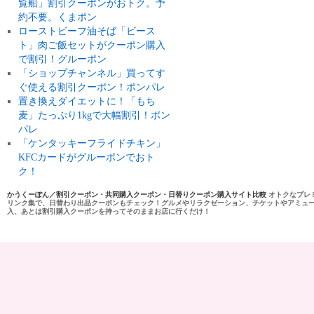
覧船」割引クーポンがおトク。予
約不要。くまポン
ローストビーフ油そば「ビース
ト」肉ご飯セットがクーポン購入
で割引！グルーポン
「ショップチャンネル」買ってす
ぐ使える割引クーポン！ポンパレ
置き換えダイエットに！「もち
麦」たっぷり1kgで大幅割引！ポン
パレ
「ケンタッキーフライドチキン」
KFCカードがグルーポンでおト
ク！
かうくーぽん／割引クーポン・共同購入クーポン・日替りクーポン購入サイト比較
オトクなプレ
リンク集で、日替わり出品クーポンもチェック！グルメやリラクゼーション、チケットやアミュ
入、あとは割引購入クーポンを持ってそのままお店に行くだけ！