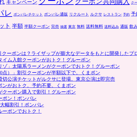
クーポン
クーポン共同購入
れ
キャンペーン
ク
パレ
予
ポンパレ通販
リクルート
ルクサ
ポンパレチケット
レストラン
予約
ット
半額
送料無料
飲
半額クーポン
完売
通販
東京
無料
抽選
送料込み
割引クーポンは？ライザップが膨大なデータをもとに開発したプ
タイム入館クーポンがおトク！グルーポン
リゾ」太陽系ラーメンがクーポンでおトク！グルーポン
0点）」割引クーポンが半額以下で。くまポン
貸切公演チケットがルクサに登場。東京公演は即完売
ポンがおトク。予約不要。くまポン
がクーポン購入で割引！グルーポン
ーポン！ポンパレ
で大幅割引！ポンパレ
ルーポンでおトク！