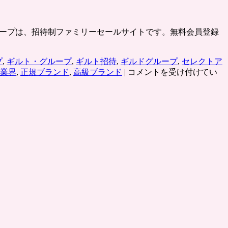
・グループは、招待制ファミリーセールサイトです。無料会員登録
プ
,
ギルト・グループ
,
ギルト招待
,
ギルドグループ
,
セレクトア
ギ
業界
,
正規ブランド
,
高級ブランド
|
コメントを受け付けてい
ル
ト・
グ
ル
ー
プ
（招
待
制
フ
ァ
ミ
リ
ー