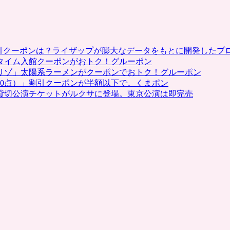
割引クーポンは？ライザップが膨大なデータをもとに開発したプ
タイム入館クーポンがおトク！グルーポン
リゾ」太陽系ラーメンがクーポンでおトク！グルーポン
0点）」割引クーポンが半額以下で。くまポン
貸切公演チケットがルクサに登場。東京公演は即完売