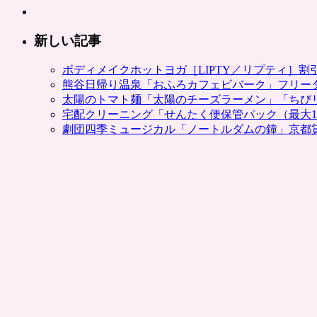
新しい記事
ボディメイクホットヨガ［LIPTY／リプティ］
熊谷日帰り温泉「おふろカフェビバーク」フリー
太陽のトマト麺「太陽のチーズラーメン」「ちび
宅配クリーニング「せんたく便保管パック（最大1
劇団四季ミュージカル「ノートルダムの鐘」京都