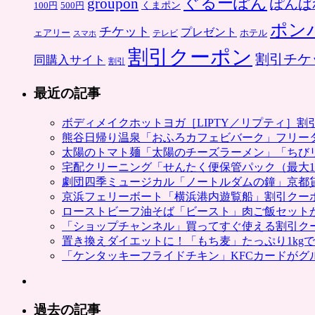
ぐるーぽん
groupon
ぽんぱ
くまポン
100円
500円
ポン
チケット
プレゼント
ホテル
ェアリー
スマホ
テレビ
割引クーポン
割引チケ
同購入サイト
割引
最近の記事
ボディメイクホットヨガ［LIPTY／リプティ］
熊谷日帰り温泉「おふろカフェビバーク」フリー
太陽のトマト麺「太陽のチーズラーメン」「ちび
宅配クリーニング「せんたく便保管パック（最大1
劇団四季ミュージカル「ノートルダムの鐘」京都
京浜フェリーボート「横浜港内遊覧船」割引クー
ローストビーフ油そば「ビースト」肉ご飯セット
「ショップチャンネル」買ってすぐ使える割引ク
置き換えダイエットに！「もち麦」たっぷり1kg
「ケンタッキーフライドチキン」KFCカードがグ
過去の記事