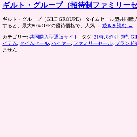
ギルト・グループ（招待制ファミリー
ギルト・グループ（GILT GROUPE） タイムセール型
すると、最大80％OFFの優待価格で、人気 …
続きを読む
→
カテゴリー:
共同購入型通販サイト
|
タグ:
21時
,
8割引
,
9時
,
GI
イテム
,
タイムセール
,
バイヤー
,
ファミリーセール
,
ブランド
ません