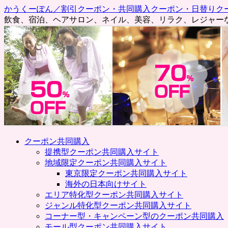
かうくーぽん／割引クーポン・共同購入クーポン・日替りク
飲食、宿泊、ヘアサロン、ネイル、美容、リラク、レジャー
コ
クーポン共同購入
ン
提携型クーポン共同購入サイト
テ
地域限定クーポン共同購入サイト
ン
東京限定クーポン共同購入サイト
ツ
海外の日本向けサイト
へ
エリア特化型クーポン共同購入サイト
ス
ジャンル特化型クーポン共同購入サイト
キ
コーナー型・キャンペーン型のクーポン共同購入
ッ
モール型クーポン共同購入サイト