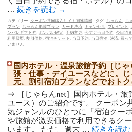
ぐ当日予約できる宿・ホテル）の
…
続きを読む
→
カテゴリー:
クーポン共同購入サイト関連情報
|
タグ:
じゃらん
,
じゃ
プラン
,
じゃらん掲載プラン
,
カード決済
,
キャンセル
,
プレゼント
,
ンパレギフト券
,
ポンパレ限定
,
予約変更
,
今すぐ当日予約
,
今日泊
利用履歴
,
割引価格
,
宿泊チケット
,
当日予約
,
当日宿泊
,
決済
,
買っ
いません
国内ホテル・温泉旅館予約［じゃら
張・仕事・デイユースなどに。じ
元、割引宿泊プランなどでおトク
⇒ ［じゃらんnet］国内ホテル・
ユース）のご紹介です。 クーポン
気ジャンルのひとつに「宿泊クー
や旅館が激安価格で利用できるク
います。 ただ、週末 …
続きを読