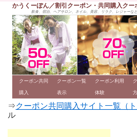
かうくーぽん／割引クーポン・共同購入クー
飲食、宿泊、ヘアサロン、ネイル、美容、リラク、レジャーな
クーポン共同
クーポン一覧
クーポン利用
購入
表示
体験
⇒
クーポン共同購入サイト一覧（
ル