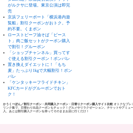
がルクサに登場。東京公演は即完
売
京浜フェリーボート「横浜港内遊
覧船」割引クーポンがおトク。予
約不要。くまポン
ローストビーフ油そば「ビース
ト」肉ご飯セットがクーポン購入
で割引！グルーポン
「ショップチャンネル」買ってす
ぐ使える割引クーポン！ポンパレ
置き換えダイエットに！「もち
麦」たっぷり1kgで大幅割引！ポン
パレ
「ケンタッキーフライドチキン」
KFCカードがグルーポンでおト
ク！
かうくーぽん／割引クーポン・共同購入クーポン・日替りクーポン購入サイト比較
オトクなプレ
リンク集で、日替わり出品クーポンもチェック！グルメやリラクゼーション、チケットやアミュ
入、あとは割引購入クーポンを持ってそのままお店に行くだけ！