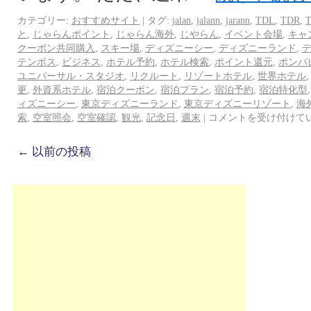
カテゴリー:
おすすめサイト
|
タグ:
jalan
,
jalann
,
jarann
,
TDL
,
TDR
,
と
,
じゃらんポイント
,
じゃらん海外
,
じやらん
,
イベント会場
,
キャ
クーポン共同購入
,
スキー場
,
ディズニーシー
,
ディズニーランド
,
テンボス
,
ビジネス
,
ホテル予約
,
ホテル検索
,
ポイント還元
,
ポンパ
ユニバーサル・スタジオ
,
リクルート
,
リゾートホテル
,
世界ホテル
更
,
外資系ホテル
,
宿泊クーポン
,
宿泊プラン
,
宿泊予約
,
宿泊特化型
ィズニーシー
,
東京ディズニーランド
,
東京ディズニーリゾート
,
海
索
,
空室照会
,
空室確認
,
観光
,
記念日
,
週末
|
コメントを受け付けて
←
以前の投稿