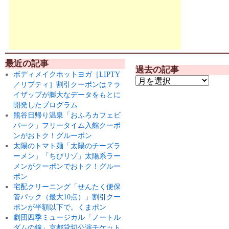
最近の記事
過去の記事
ボディメイクホットヨガ［LIPTY
／リプティ］割引クーポンは？ラ
イザップが膨大なデータをもとに
開発したプログラム
熊谷日帰り温泉「おふろカフェビ
バーク」フリータイム入館クーポ
ンがおトク！グルーポン
太陽のトマト麺「太陽のチーズラ
ーメン」「ちびリゾ」太陽系ラー
メンがクーポンでおトク！グルー
ポン
宅配クリーニング「せんたく便保
管パック（最大10点）」割引クー
ポンが半額以下で。くまポン
劇団四季ミュージカル「ノートル
ダムの鐘」京都貸切公演チケット