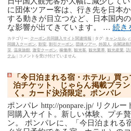
日中国人観光客が大幅に減少してい
に団体ツアー客は、行き先を日本
する動きが目立つなど、日本国内
な影響が出てきています。 …
続き
カテゴリー:
クーポン共同購入サイト関連情報
|
タグ:
キャンセル
,
同購入クーポン
,
割安
,
割引クーポン
,
団体ツアー
,
外国人
,
尖閣諸島
災
,
温泉旅館
,
激安クーポン
,
稼働率
,
観光客
,
観光業界
,
観光産業
,
訪
テル
|
コメントを受け付けていません
「今日泊まれる宿・ホテル」買っ
泊チケット、じゃらん掲載プラン
く。カード決済限定。ポンパレ
ポンパレ http://ponpare.jp/ 
同購入サイト。新しい体験、プチ
ン。 ポンパレに、「今日泊まれる