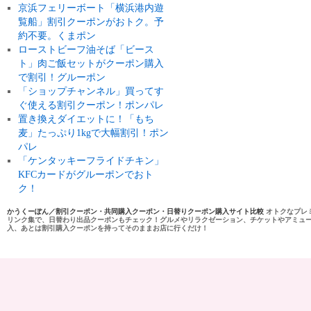
京浜フェリーボート「横浜港内遊
覧船」割引クーポンがおトク。予
約不要。くまポン
ローストビーフ油そば「ビース
ト」肉ご飯セットがクーポン購入
で割引！グルーポン
「ショップチャンネル」買ってす
ぐ使える割引クーポン！ポンパレ
置き換えダイエットに！「もち
麦」たっぷり1kgで大幅割引！ポン
パレ
「ケンタッキーフライドチキン」
KFCカードがグルーポンでおト
ク！
かうくーぽん／割引クーポン・共同購入クーポン・日替りクーポン購入サイト比較
オトクなプレ
リンク集で、日替わり出品クーポンもチェック！グルメやリラクゼーション、チケットやアミュ
入、あとは割引購入クーポンを持ってそのままお店に行くだけ！