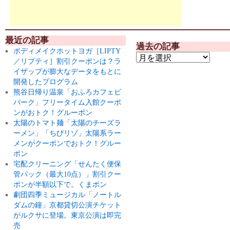
最近の記事
過去の記事
ボディメイクホットヨガ［LIPTY
／リプティ］割引クーポンは？ラ
イザップが膨大なデータをもとに
開発したプログラム
熊谷日帰り温泉「おふろカフェビ
バーク」フリータイム入館クーポ
ンがおトク！グルーポン
太陽のトマト麺「太陽のチーズラ
ーメン」「ちびリゾ」太陽系ラー
メンがクーポンでおトク！グルー
ポン
宅配クリーニング「せんたく便保
管パック（最大10点）」割引クー
ポンが半額以下で。くまポン
劇団四季ミュージカル「ノートル
ダムの鐘」京都貸切公演チケット
がルクサに登場。東京公演は即完
売