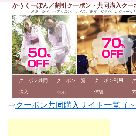
かうくーぽん／割引クーポン・共同購入クー
飲食、宿泊、ヘアサロン、ネイル、美容、リラク、レジャーな
クーポン共同
クーポン一覧
クーポン利用
購入
表示
体験
⇒
クーポン共同購入サイト一覧（