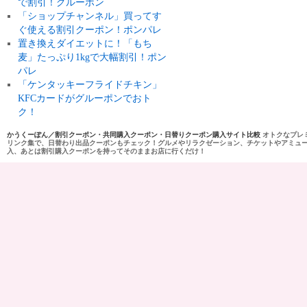
で割引！グルーポン
「ショップチャンネル」買ってす
ぐ使える割引クーポン！ポンパレ
置き換えダイエットに！「もち
麦」たっぷり1kgで大幅割引！ポン
パレ
「ケンタッキーフライドチキン」
KFCカードがグルーポンでおト
ク！
かうくーぽん／割引クーポン・共同購入クーポン・日替りクーポン購入サイト比較
オトクなプレ
リンク集で、日替わり出品クーポンもチェック！グルメやリラクゼーション、チケットやアミュ
入、あとは割引購入クーポンを持ってそのままお店に行くだけ！