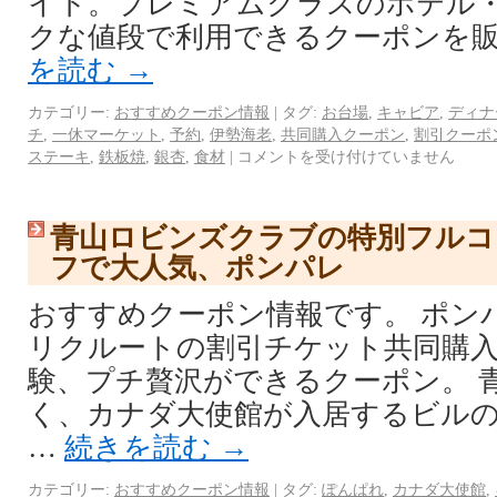
イト。プレミアムクラスのホテル
クな値段で利用できるクーポンを販
を読む
→
カテゴリー:
おすすめクーポン情報
|
タグ:
お台場
,
キャビア
,
ディナ
チ
,
一休マーケット
,
予約
,
伊勢海老
,
共同購入クーポン
,
割引クーポ
ステーキ
,
鉄板焼
,
銀杏
,
食材
|
コメントを受け付けていません
青山ロビンズクラブの特別フルコ
フで大人気、ポンパレ
おすすめクーポン情報です。 ポンパレ http:
リクルートの割引チケット共同購
験、プチ贅沢ができるクーポン。 
く、カナダ大使館が入居するビル
…
続きを読む
→
カテゴリー:
おすすめクーポン情報
|
タグ:
ぽんぱれ
,
カナダ大使館
,