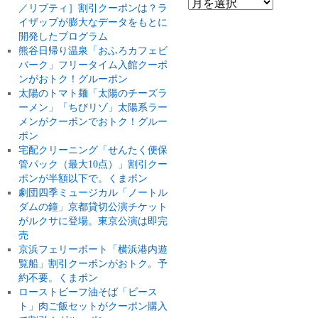
／リプティ］割引クーポンは？ラ
イザップが膨大なデータをもとに
開発したプログラム
熊谷日帰り温泉「おふろカフェビ
バーク」フリータイム入館クーポ
ンがおトク！グルーポン
太陽のトマト麺「太陽のチーズラ
ーメン」「ちびリゾ」太陽系ラー
メンがクーポンでおトク！グルー
ポン
宅配クリーニング「せんたく便保
管パック（最大10点）」割引クー
ポンが半額以下で。くまポン
劇団四季ミュージカル「ノートル
ダムの鐘」京都貸切公演チケット
がルクサに登場。東京公演は即完
売
京浜フェリーボート「横浜港内遊
覧船」割引クーポンがおトク。予
約不要。くまポン
ローストビーフ油そば「ビース
ト」肉ご飯セットがクーポン購入