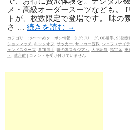
で、お得に贅沢体験を。デジタル機
メ・高級オーダースーツなども。 
トが、枚数限定で登場です。 味の
さ …
続きを読む
→
カテゴリー:
おすすめクーポン情報
|
タグ:
Jリーグ
,
OB選手
,
SS指定
ションマッチ
,
キックオフ
,
サッカー
,
サッカー観戦
,
ジェフユナイ
ェンドスターズ
,
参加選手
,
味の素スタジアム
,
大感謝祭
,
指定席
,
東
ト
,
試合前
|
コメントを受け付けていません