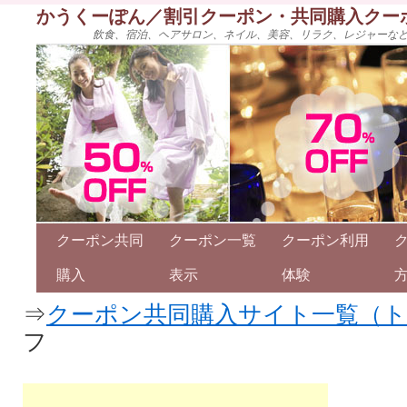
かうくーぽん／割引クーポン・共同購入クー
飲食、宿泊、ヘアサロン、ネイル、美容、リラク、レジャーな
クーポン共同
クーポン一覧
クーポン利用
購入
表示
体験
⇒
クーポン共同購入サイト一覧（
フ