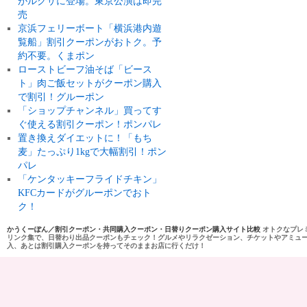
がルクサに登場。東京公演は即完
売
京浜フェリーボート「横浜港内遊
覧船」割引クーポンがおトク。予
約不要。くまポン
ローストビーフ油そば「ビース
ト」肉ご飯セットがクーポン購入
で割引！グルーポン
「ショップチャンネル」買ってす
ぐ使える割引クーポン！ポンパレ
置き換えダイエットに！「もち
麦」たっぷり1kgで大幅割引！ポン
パレ
「ケンタッキーフライドチキン」
KFCカードがグルーポンでおト
ク！
かうくーぽん／割引クーポン・共同購入クーポン・日替りクーポン購入サイト比較
オトクなプレ
リンク集で、日替わり出品クーポンもチェック！グルメやリラクゼーション、チケットやアミュ
入、あとは割引購入クーポンを持ってそのままお店に行くだけ！