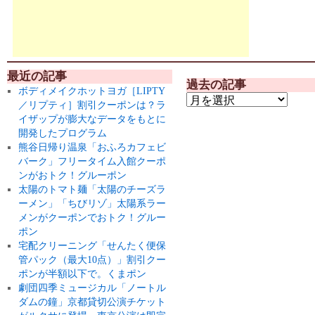
最近の記事
過去の記事
ボディメイクホットヨガ［LIPTY
／リプティ］割引クーポンは？ラ
イザップが膨大なデータをもとに
開発したプログラム
熊谷日帰り温泉「おふろカフェビ
バーク」フリータイム入館クーポ
ンがおトク！グルーポン
太陽のトマト麺「太陽のチーズラ
ーメン」「ちびリゾ」太陽系ラー
メンがクーポンでおトク！グルー
ポン
宅配クリーニング「せんたく便保
管パック（最大10点）」割引クー
ポンが半額以下で。くまポン
劇団四季ミュージカル「ノートル
ダムの鐘」京都貸切公演チケット