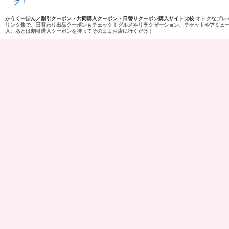
ク！
かうくーぽん／割引クーポン・共同購入クーポン・日替りクーポン購入サイト比較
オトクなプレ
リンク集で、日替わり出品クーポンもチェック！グルメやリラクゼーション、チケットやアミュ
入、あとは割引購入クーポンを持ってそのままお店に行くだけ！