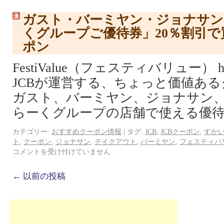
ガスト・バーミヤン・ジョナサン
くグループご優待券」20％割引で
ポン
FestiValue（フェスティバリュー） http://
JCBが運営する、ちょっと価値あ
ガスト、バーミヤン、ジョナサン
らーくグループの店舗で使える優待
カテゴリー:
おすすめクーポン情報
|
タグ:
JCB
,
JCBクーポン
,
すか
ト
,
クーポン
,
ジョナサン
,
テイクアウト
,
バーミヤン
,
フェスティバ
コメントを受け付けていません
←
以前の投稿