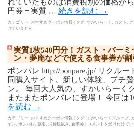
れていたものは消費税別の価格から
円券＝実質 …
続きを読む
→
カテゴリー:
おすすめクーポン情報
|
タグ:
すかいらーく
,
ガスト
,
グ
けていません
実質1枚540円分！ガスト・バー
ン・夢庵などで使える食事券が割
ポンパレ http://ponpare.jp/ 
同購入サイト。新しい体験、プチ
ン。 毎回大人気の、すかいらーく
またまたポンパレに登場！ 今回は10
を読む
→
カテゴリー:
おすすめクーポン情報
|
タグ:
すかいらーくグループ
,
ヤン
,
ポンパレ
,
割引
,
消費税抜き
,
食事券
|
コメントを受け付けてい