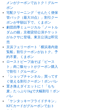
メンがクーポンでおトク！グルー
ポン
宅配クリーニング「せんたく便保
管パック（最大10点）」割引クー
ポンが半額以下で。くまポン
劇団四季ミュージカル「ノートル
ダムの鐘」京都貸切公演チケット
がルクサに登場。東京公演は即完
売
京浜フェリーボート「横浜港内遊
覧船」割引クーポンがおトク。予
約不要。くまポン
ローストビーフ油そば「ビース
ト」肉ご飯セットがクーポン購入
で割引！グルーポン
「ショップチャンネル」買ってす
ぐ使える割引クーポン！ポンパレ
置き換えダイエットに！「もち
麦」たっぷり1kgで大幅割引！ポン
パレ
「ケンタッキーフライドチキン」
KFCカードがグルーポンでおト