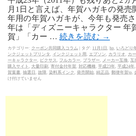
平成23年（2011年）も残りあと2ヵ
月1日と言えば、年賀ハガキの発売開
年用の年賀ハガキが、今年も発売さ
年は「ディズニーキャラクター 年
賀」「カー …
続きを読む
→
カテゴリー:
クーポン共同購入コラム
|
タグ:
11月1日
,
hp
,
いろどり
ンクジェットプリンタ
,
インクジェット用
,
エプソン
,
カラリオ
,
カ
ーキャラクター
,
ピクサス
,
フルカラー
,
ブラザー
,
メーカー互換
,
互
購入サイト
,
大量印刷
,
寄付金付年賀
,
対応機種
,
平成23年
,
平成24年
賀葉書
,
抽選日
,
故障
,
染料系インク
,
発売開始
,
純正品
,
郵便年賀jp
,
け付けていません