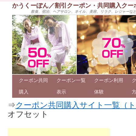
かうくーぽん／割引クーポン・共同購入クー
飲食、宿泊、ヘアサロン、ネイル、美容、リラク、レジャーな
クーポン共同
クーポン一覧
クーポン利用
購入
表示
体験
⇒
クーポン共同購入サイト一覧（
オフセット