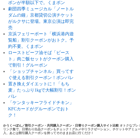
ポンが半額以下で。くまポン
劇団四季ミュージカル「ノートル
ダムの鐘」京都貸切公演チケット
がルクサに登場。東京公演は即完
売
京浜フェリーボート「横浜港内遊
覧船」割引クーポンがおトク。予
約不要。くまポン
ローストビーフ油そば「ビース
ト」肉ご飯セットがクーポン購入
で割引！グルーポン
「ショップチャンネル」買ってす
ぐ使える割引クーポン！ポンパレ
置き換えダイエットに！「もち
麦」たっぷり1kgで大幅割引！ポン
パレ
「ケンタッキーフライドチキン」
KFCカードがグルーポンでおト
ク！
かうくーぽん／割引クーポン・共同購入クーポン・日替りクーポン購入サイト比較
オトクなプレ
リンク集で、日替わり出品クーポンもチェック！グルメやリラクゼーション、チケットやアミュ
入、あとは割引購入クーポンを持ってそのままお店に行くだけ！