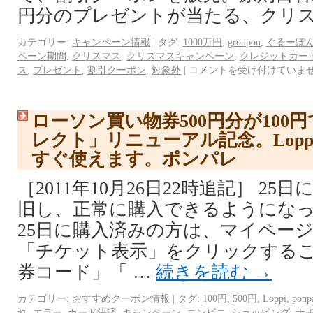
円分のプレゼントが当たる、クリス
カテゴリー:
キャンペーン情報
|
タグ:
1000万円
,
groupon
,
ぐるーぽ
ペーン期間
,
クリスマス
,
クリスマスキャンペーン
,
クレジットカー
ス
,
プレゼント
,
割引クーポン
,
対象外
|
コメントを受け付けていま
ローソン買い物券500円分が100
レクト」リニューアル記念。Lop
すぐ使えます。ポンパレ
［2011年10月26日22時追記］ 2
旧し、正常に購入できるようになっ
25日に購入済みの方は、マイペー
「チケット表示」をクリックする
券コード」「 …
続きを読む
→
カテゴリー:
おすすめクーポン情報
|
タグ:
100円
,
500円
,
Loppi
,
ponp
れ
,
エラー
,
カード決済
,
キャンペーン
,
コンビニ
,
ショッピング
,
ナ