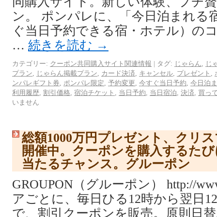
同購入サイト。新しい体験、プチ
ン。 ポンパレに、「今日泊まれる
ぐ当日予約できる宿・ホテル）の
…
続きを読む
→
カテゴリー:
クーポン共同購入サイト関連情報
|
タグ:
じゃらん
,
じゃ
プラン
,
じゃらん掲載プラン
,
カード決済
,
キャンセル
,
プレゼント
,
ンパレギフト券
,
ポンパレ限定
,
予約変更
,
今すぐ当日予約
,
今日泊
利用履歴
,
割引価格
,
宿泊チケット
,
当日予約
,
当日宿泊
,
決済
,
買っ
いません
総額1000万円プレゼント、クリ
開催中。クーポンを購入するたび
当たるチャンス。グルーポン
GROUPON（グルーポン） http://www.
アごとに、毎日ひる12時から翌日1
で、割引クーポンを販売。原則日替わり