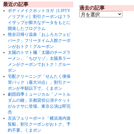
最近の記事
過去の記事
ボディメイクホットヨガ［LIPTY
／リプティ］割引クーポンは？ラ
イザップが膨大なデータをもとに
開発したプログラム
熊谷日帰り温泉「おふろカフェビ
バーク」フリータイム入館クーポ
ンがおトク！グルーポン
太陽のトマト麺「太陽のチーズラ
ーメン」「ちびリゾ」太陽系ラー
メンがクーポンでおトク！グルー
ポン
宅配クリーニング「せんたく便保
管パック（最大10点）」割引クー
ポンが半額以下で。くまポン
劇団四季ミュージカル「ノートル
ダムの鐘」京都貸切公演チケット
がルクサに登場。東京公演は即完
売
京浜フェリーボート「横浜港内遊
覧船」割引クーポンがおトク。予
約不要。くまポン