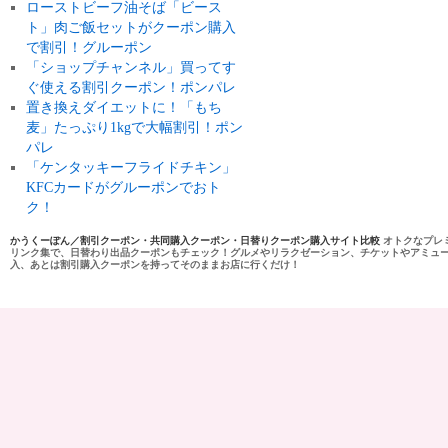
ローストビーフ油そば「ビース
ト」肉ご飯セットがクーポン購入
で割引！グルーポン
「ショップチャンネル」買ってす
ぐ使える割引クーポン！ポンパレ
置き換えダイエットに！「もち
麦」たっぷり1kgで大幅割引！ポン
パレ
「ケンタッキーフライドチキン」
KFCカードがグルーポンでおト
ク！
かうくーぽん／割引クーポン・共同購入クーポン・日替りクーポン購入サイト比較
オトクなプレ
リンク集で、日替わり出品クーポンもチェック！グルメやリラクゼーション、チケットやアミュ
入、あとは割引購入クーポンを持ってそのままお店に行くだけ！