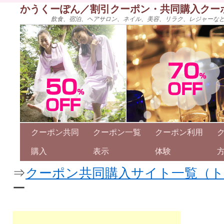
かうくーぽん／割引クーポン・共同購入クー
飲食、宿泊、ヘアサロン、ネイル、美容、リラク、レジャーな
クーポン共同
クーポン一覧
クーポン利用
購入
表示
体験
⇒
クーポン共同購入サイト一覧（
ー