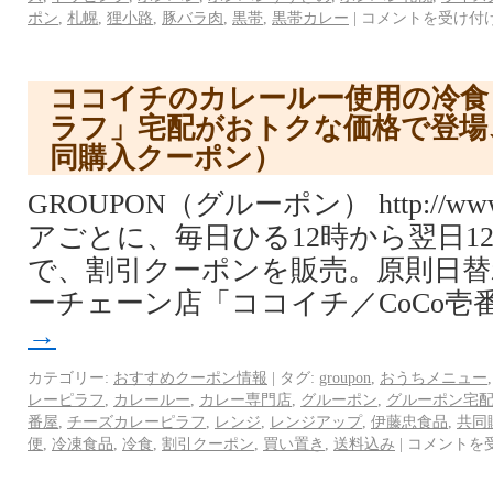
ポン
,
札幌
,
狸小路
,
豚バラ肉
,
黒帯
,
黒帯カレー
|
コメントを受け付
ココイチのカレールー使用の冷食
ラフ」宅配がおトクな価格で登場
同購入クーポン）
GROUPON（グルーポン） http://www.
アごとに、毎日ひる12時から翌日1
で、割引クーポンを販売。原則日替
ーチェーン店「ココイチ／CoCo壱
→
カテゴリー:
おすすめクーポン情報
|
タグ:
groupon
,
おうちメニュー
レーピラフ
,
カレールー
,
カレー専門店
,
グルーポン
,
グルーポン宅
番屋
,
チーズカレーピラフ
,
レンジ
,
レンジアップ
,
伊藤忠食品
,
共同
便
,
冷凍食品
,
冷食
,
割引クーポン
,
買い置き
,
送料込み
|
コメントを