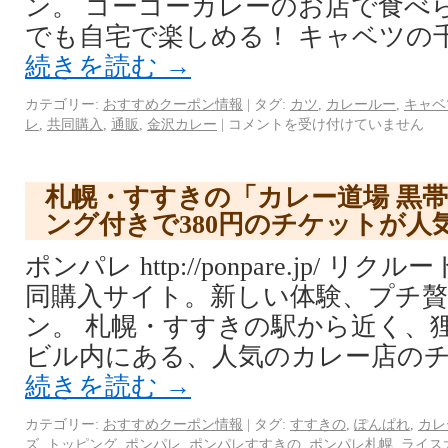
ン。 ゴーゴーカレーのお店で食べ
でも自宅で楽しめる！ キャベツの
続きを読む
→
カテゴリー:
おすすめクーポン情報
|
タグ:
カツ
,
カレールー
,
キャベ
レ
,
共同購入
,
通販
,
金沢カレー
|
コメントを受け付けていません
札幌・すすきの「カレー道場 黒
ング付きで380円のチケットが人
ポンパレ http://ponpare.jp/ 
同購入サイト。新しい体験、プチ
ン。 札幌・すすきの駅から近く、
ビル内にある、人気のカレー店のチ
続きを読む
→
カテゴリー:
おすすめクーポン情報
|
タグ:
すすきの
,
ぽんぱれ
,
カレ
ズ
,
トッピング
,
ポンパレ
,
ポンパレすすきの
,
ポンパレ札幌
,
ライス