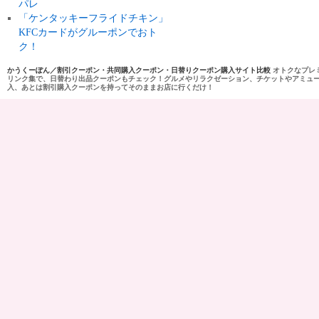
パレ
「ケンタッキーフライドチキン」
KFCカードがグルーポンでおト
ク！
かうくーぽん／割引クーポン・共同購入クーポン・日替りクーポン購入サイト比較
オトクなプレ
リンク集で、日替わり出品クーポンもチェック！グルメやリラクゼーション、チケットやアミュ
入、あとは割引購入クーポンを持ってそのままお店に行くだけ！