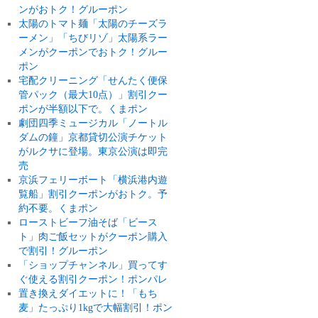
ンがおトク！グルーポン
太陽のトマト麺「太陽のチーズラ
ーメン」「ちびリゾ」太陽系ラー
メンがクーポンでおトク！グルー
ポン
宅配クリーニング「せんたく便保
管パック（最大10点）」割引クー
ポンが半額以下で。くまポン
劇団四季ミュージカル「ノートル
ダムの鐘」京都貸切公演チケット
がルクサに登場。東京公演は即完
売
京浜フェリーボート「横浜港内遊
覧船」割引クーポンがおトク。予
約不要。くまポン
ローストビーフ油そば「ビース
ト」肉ご飯セットがクーポン購入
で割引！グルーポン
「ショップチャンネル」買ってす
ぐ使える割引クーポン！ポンパレ
置き換えダイエットに！「もち
麦」たっぷり1kgで大幅割引！ポン