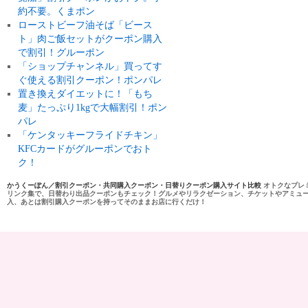
約不要。くまポン
ローストビーフ油そば「ビース
ト」肉ご飯セットがクーポン購入
で割引！グルーポン
「ショップチャンネル」買ってす
ぐ使える割引クーポン！ポンパレ
置き換えダイエットに！「もち
麦」たっぷり1kgで大幅割引！ポン
パレ
「ケンタッキーフライドチキン」
KFCカードがグルーポンでおト
ク！
かうくーぽん／割引クーポン・共同購入クーポン・日替りクーポン購入サイト比較
オトクなプレ
リンク集で、日替わり出品クーポンもチェック！グルメやリラクゼーション、チケットやアミュ
入、あとは割引購入クーポンを持ってそのままお店に行くだけ！