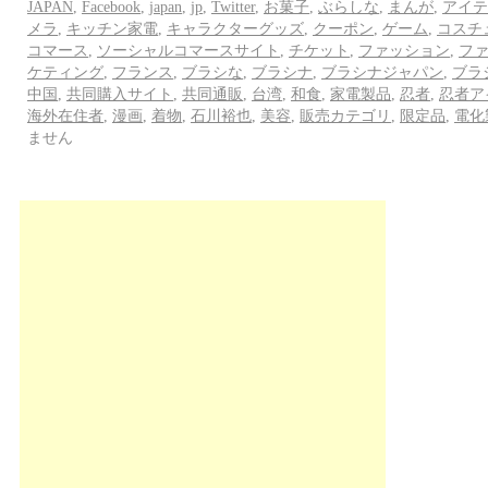
JAPAN
,
Facebook
,
japan
,
jp
,
Twitter
,
お菓子
,
ぶらしな
,
まんが
,
アイテ
メラ
,
キッチン家電
,
キャラクターグッズ
,
クーポン
,
ゲーム
,
コスチ
コマース
,
ソーシャルコマースサイト
,
チケット
,
ファッション
,
フ
ケティング
,
フランス
,
ブラシな
,
ブラシナ
,
ブラシナジャパン
,
ブラ
中国
,
共同購入サイト
,
共同通販
,
台湾
,
和食
,
家電製品
,
忍者
,
忍者ア
海外在住者
,
漫画
,
着物
,
石川裕也
,
美容
,
販売カテゴリ
,
限定品
,
電化
ません