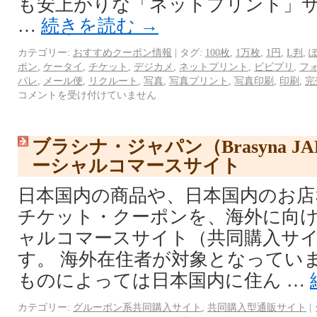
も安上がりな「ネットプリント」
…
続きを読む
→
カテゴリー:
おすすめクーポン情報
|
タグ:
100枚
,
1万枚
,
1円
,
L判
,
ポン
,
ケータイ
,
チケット
,
デジカメ
,
ネットプリント
,
ビビプリ
,
フ
パレ
,
メール便
,
リクルート
,
写真
,
写真プリント
,
写真印刷
,
印刷
,
完
コメントを受け付けていません
ブラシナ・ジャパン（Brasyna J
ーシャルコマースサイト
日本国内の商品や、日本国内のお店
チケット・クーポンを、海外に向
ャルコマースサイト（共同購入サ
す。 海外在住者が対象となってい
ものによっては日本国内に住ん …
カテゴリー:
グルーポン系共同購入サイト
,
共同購入型通販サイト
|