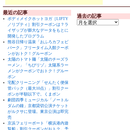
最近の記事
過去の記事
ボディメイクホットヨガ［LIPTY
／リプティ］割引クーポンは？ラ
イザップが膨大なデータをもとに
開発したプログラム
熊谷日帰り温泉「おふろカフェビ
バーク」フリータイム入館クーポ
ンがおトク！グルーポン
太陽のトマト麺「太陽のチーズラ
ーメン」「ちびリゾ」太陽系ラー
メンがクーポンでおトク！グルー
ポン
宅配クリーニング「せんたく便保
管パック（最大10点）」割引クー
ポンが半額以下で。くまポン
劇団四季ミュージカル「ノートル
ダムの鐘」京都貸切公演チケット
がルクサに登場。東京公演は即完
売
京浜フェリーボート「横浜港内遊
覧船」割引クーポンがおトク。予