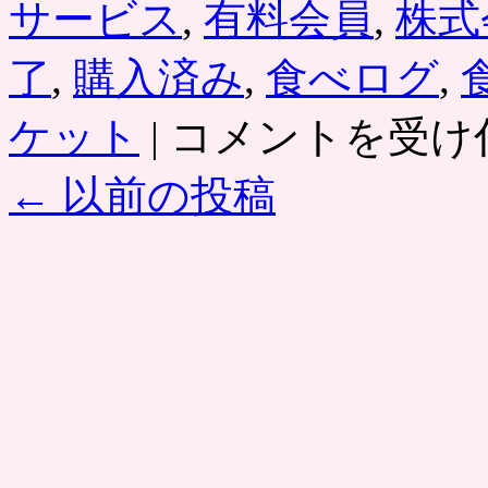
サービス
,
有料会員
,
株式
了
,
購入済み
,
食べログ
,
食
ケット
|
コメントを受け
べ
ロ
←
以前の投稿
グ
チ
ケ
ッ
ト：
サ
ー
ビ
ス
停
止
に
伴
い、