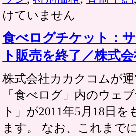
分
けていません
が
500
円
で。
食べログチケット：サ
JCB
フ
ェ
ト販売を終了／株式会
ス
テ
ィ
バ
株式会社カカクコムが運
リ
ュ
「食べログ」内のウェブ
ー
は
ト」が2011年5月18
ます。 なお、これまで