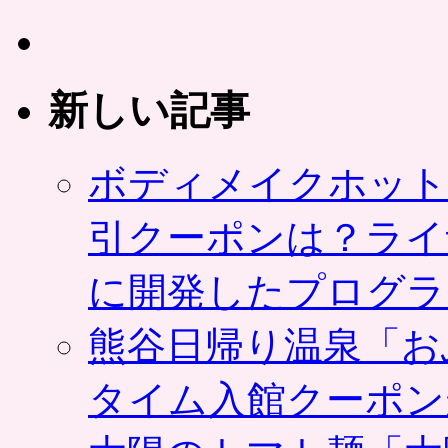
チ
ケ
ッ
ト
新しい記事
販
売
を
終
ボディメイクホット
了
／
引クーポンは？ライ
株
式
会
に開発したプログラ
社
カ
カ
熊谷日帰り温泉「お
ク
コ
タイム入館クーポン
ム
は