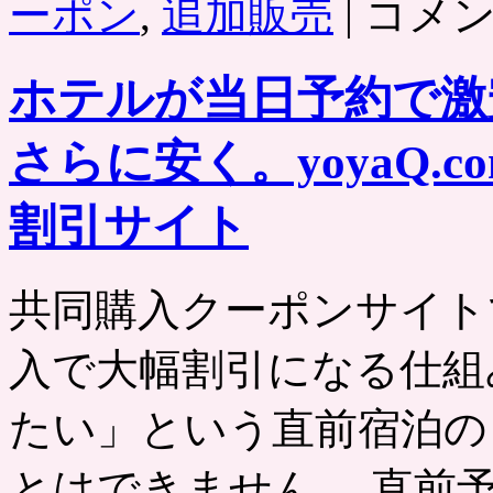
ーポン
,
追加販売
|
コメ
カ
レ
ン
ホテルが当日予約で激
ト」
パ
ソ
さらに安く。yoyaQ.
コ
ン・
家
割引サイト
電
製
品
共同購入クーポンサイト
通
販、
価
入で大幅割引になる仕組
格
コ
ム
たい」という直前宿泊の
な
ど
とはできません。 直前
で