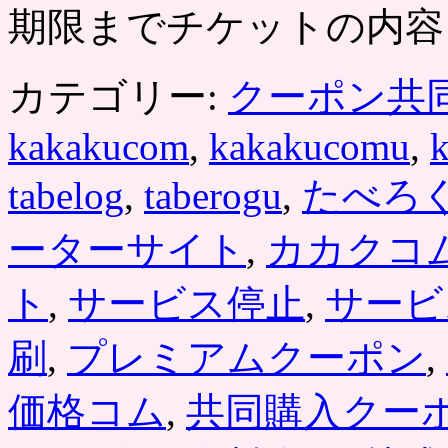
期限までチケットの内容
カテゴリー:
クーポン共
kakakucom
,
kakakucomu
,
tabelog
,
taberogu
,
たべろ
ーターサイト
,
カカクコ
ト
,
サービス停止
,
サービ
刷
,
プレミアムクーポン
,
価格コム
,
共同購入クー