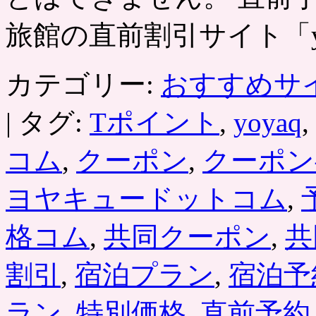
も
人
旅館の直前割引サイト「y
気
の
シ
カテゴリー:
おすすめサ
ョ
ッ
プ
|
タグ:
Tポイント
,
yoyaq
,
で
買
コム
,
クーポン
,
クーポン
い
物
で
ヨヤキュードットコム
,
き
る
格コム
,
共同クーポン
,
共
WEB
ク
ー
割引
,
宿泊プラン
,
宿泊予
ポ
ン
2000
ラン
,
特別価格
,
直前予約
円