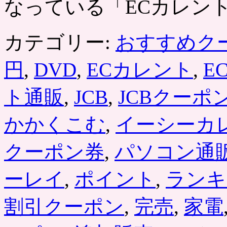
なっている「ECカレント
カテゴリー:
おすすめク
円
,
DVD
,
ECカレント
,
E
ト通販
,
JCB
,
JCBクーポ
かかくこむ
,
イーシーカ
クーポン券
,
パソコン通
ーレイ
,
ポイント
,
ランキ
割引クーポン
,
完売
,
家電
「EC