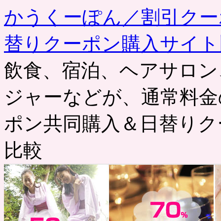
かうくーぽん／割引クー
替りクーポン購入サイト
飲食、宿泊、ヘアサロン
ジャーなどが、通常料金
ポン共同購入＆日替りク
比較