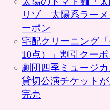
太陽のトマト麺「太
リゾ」太陽系ラーメ
ーポン
宅配クリーニング「
10点）」割引クー
劇団四季ミュージカ
貸切公演チケットが
完売