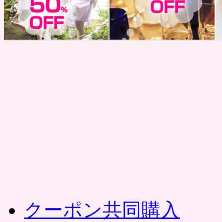
コ
ン
テ
ン
ツ
へ
ス
キ
ッ
プ
クーポン共同購入