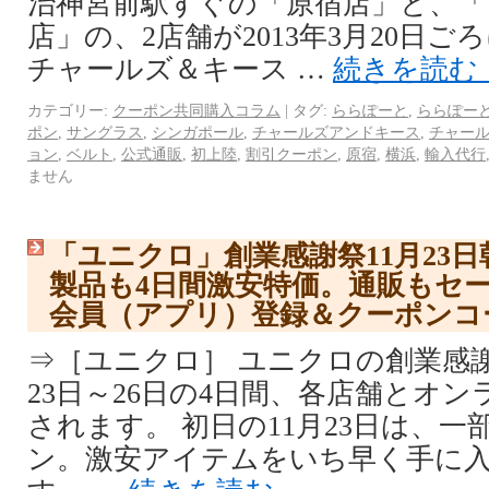
治神宮前駅すぐの「原宿店」と、「
店」の、2店舗が2013年3月20日
チャールズ＆キース …
続きを読む
カテゴリー:
クーポン共同購入コラム
|
タグ:
ららぽーと
,
ららぽー
ポン
,
サングラス
,
シンガポール
,
チャールズアンドキース
,
チャー
ョン
,
ベルト
,
公式通販
,
初上陸
,
割引クーポン
,
原宿
,
横浜
,
輸入代行
ません
「ユニクロ」創業感謝祭11月23
製品も4日間激安特価。通販もセ
会員（アプリ）登録＆クーポンコ
⇒［ユニクロ］ ユニクロの創業感謝祭
23日～26日の4日間、各店舗とオ
されます。 初日の11月23日は、一
ン。激安アイテムをいち早く手に