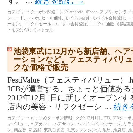
す。 …
続きを読む
→
カテゴリー:
クーポン関連
|
タグ:
Android
,
iPhone
,
アプリ
,
オンライ
ンコード
,
スマホ
,
セール価格
,
モバイル会員
,
モバイル会員登録
,
ユ
ーポン
,
ユニクロセール
,
ユニクロ会員登録
,
ユニクロ通販
,
創業感
トを受け付けていません
池袋東武に12月から新店舗、ヘ
ーションなど。フェスティバリュ
クな価格で販売
FestiValue（フェスティバリュー） http://
JCBが運営する、ちょっと価値あ
2012年12月1日に新しくオープン
店内の美容・リラクゼーシ …
続き
カテゴリー:
おすすめクーポン情報
|
タグ:
12月1日
,
JCB
,
JCBクーポ
ィバリュー
,
ヘアカット
,
ヘアサロン
,
ヘッドスパ
,
マッサージ
,
リラ
ン
,
商品券
,
新店舗
,
東武百貨店
,
毛穴クレンジング
,
池袋
,
池袋店
,
池