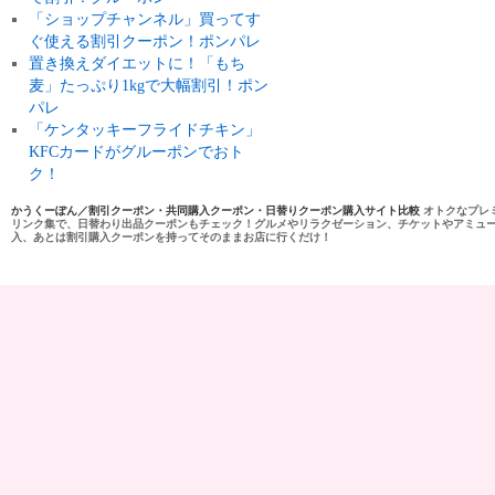
「ショップチャンネル」買ってす
ぐ使える割引クーポン！ポンパレ
置き換えダイエットに！「もち
麦」たっぷり1kgで大幅割引！ポン
パレ
「ケンタッキーフライドチキン」
KFCカードがグルーポンでおト
ク！
かうくーぽん／割引クーポン・共同購入クーポン・日替りクーポン購入サイト比較
オトクなプレ
リンク集で、日替わり出品クーポンもチェック！グルメやリラクゼーション、チケットやアミュ
入、あとは割引購入クーポンを持ってそのままお店に行くだけ！