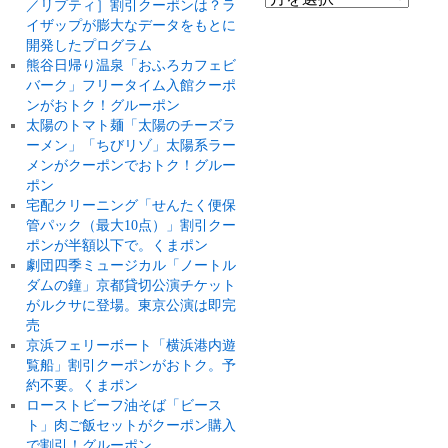
／リプティ］割引クーポンは？ラ
イザップが膨大なデータをもとに
開発したプログラム
熊谷日帰り温泉「おふろカフェビ
バーク」フリータイム入館クーポ
ンがおトク！グルーポン
太陽のトマト麺「太陽のチーズラ
ーメン」「ちびリゾ」太陽系ラー
メンがクーポンでおトク！グルー
ポン
宅配クリーニング「せんたく便保
管パック（最大10点）」割引クー
ポンが半額以下で。くまポン
劇団四季ミュージカル「ノートル
ダムの鐘」京都貸切公演チケット
がルクサに登場。東京公演は即完
売
京浜フェリーボート「横浜港内遊
覧船」割引クーポンがおトク。予
約不要。くまポン
ローストビーフ油そば「ビース
ト」肉ご飯セットがクーポン購入
で割引！グルーポン