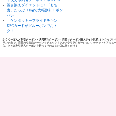
置き換えダイエットに！「もち
麦」たっぷり1kgで大幅割引！ポン
パレ
「ケンタッキーフライドチキン」
KFCカードがグルーポンでおト
ク！
かうくーぽん／割引クーポン・共同購入クーポン・日替りクーポン購入サイト比較
オトクなプレ
リンク集で、日替わり出品クーポンもチェック！グルメやリラクゼーション、チケットやアミュ
入、あとは割引購入クーポンを持ってそのままお店に行くだけ！