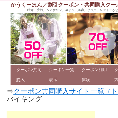
かうくーぽん／割引クーポン・共同購入クー
飲食、宿泊、ヘアサロン、ネイル、美容、リラク、レジャーな
クーポン共同
クーポン一覧
クーポン利用
購入
表示
体験
⇒
クーポン共同購入サイト一覧（
バイキング