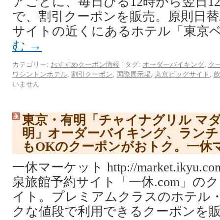
アごとに、毎日ひる12時から翌日1
で、割引クーポンを販売。原則日替
サイトの近くにあるホテル「東京ベ
む
→
カテゴリー:
おすすめクーポン情報
|
タグ:
オーダーバイキング
,
ク
ワシントンホテル
,
割引クーポン
,
国際展示場
,
東京ビッグサイト
,
いません
東京・有明「チャイナグリル マ
明」オーダーバイキング、ランチ
もOKのクーポンがおトク。一休
一休マーケット http://market.ikyu
泉旅館予約サイト「一休.com」の
イト。プレミアムクラスのホテル
クな値段で利用できるクーポンを販