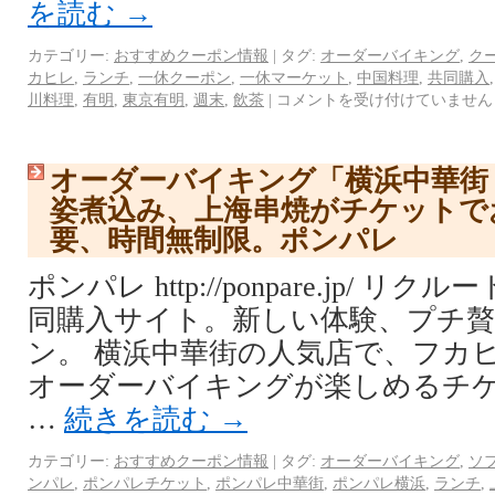
を読む
→
カテゴリー:
おすすめクーポン情報
|
タグ:
オーダーバイキング
,
ク
カヒレ
,
ランチ
,
一休クーポン
,
一休マーケット
,
中国料理
,
共同購入
川料理
,
有明
,
東京有明
,
週末
,
飲茶
|
コメントを受け付けていません
オーダーバイキング「横浜中華街
姿煮込み、上海串焼がチケットで
要、時間無制限。ポンパレ
ポンパレ http://ponpare.jp/ 
同購入サイト。新しい体験、プチ
ン。 横浜中華街の人気店で、フカ
オーダーバイキングが楽しめるチ
…
続きを読む
→
カテゴリー:
おすすめクーポン情報
|
タグ:
オーダーバイキング
,
ソ
ンパレ
,
ポンパレチケット
,
ポンパレ中華街
,
ポンパレ横浜
,
ランチ
,