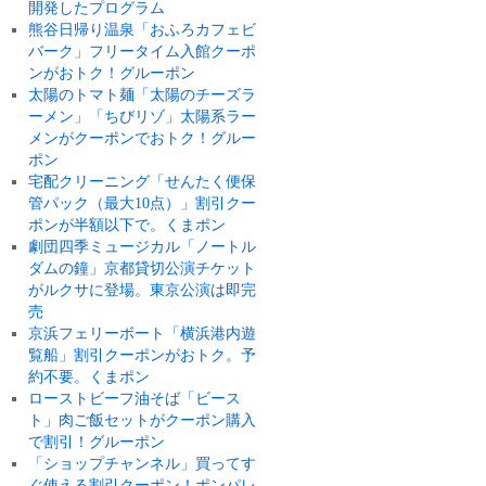
開発したプログラム
熊谷日帰り温泉「おふろカフェビ
バーク」フリータイム入館クーポ
ンがおトク！グルーポン
太陽のトマト麺「太陽のチーズラ
ーメン」「ちびリゾ」太陽系ラー
メンがクーポンでおトク！グルー
ポン
宅配クリーニング「せんたく便保
管パック（最大10点）」割引クー
ポンが半額以下で。くまポン
劇団四季ミュージカル「ノートル
ダムの鐘」京都貸切公演チケット
がルクサに登場。東京公演は即完
売
京浜フェリーボート「横浜港内遊
覧船」割引クーポンがおトク。予
約不要。くまポン
ローストビーフ油そば「ビース
ト」肉ご飯セットがクーポン購入
で割引！グルーポン
「ショップチャンネル」買ってす
ぐ使える割引クーポン！ポンパレ