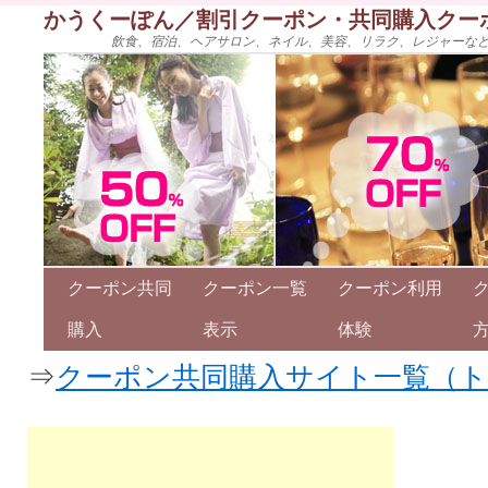
かうくーぽん／割引クーポン・共同購入クー
飲食、宿泊、ヘアサロン、ネイル、美容、リラク、レジャーな
クーポン共同
クーポン一覧
クーポン利用
購入
表示
体験
⇒
クーポン共同購入サイト一覧（