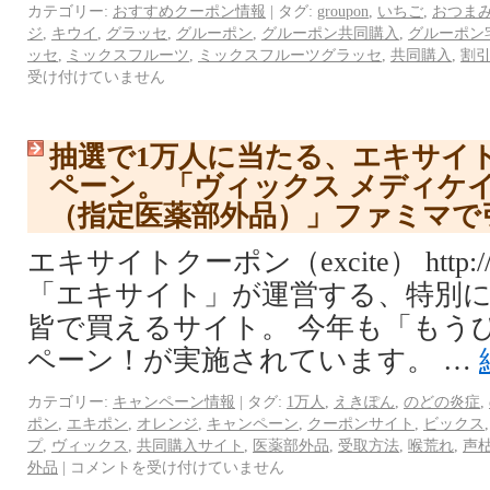
カテゴリー:
おすすめクーポン情報
|
タグ:
groupon
,
いちご
,
おつま
ジ
,
キウイ
,
グラッセ
,
グルーポン
,
グルーポン共同購入
,
グルーポン
ッセ
,
ミックスフルーツ
,
ミックスフルーツグラッセ
,
共同購入
,
割
受け付けていません
抽選で1万人に当たる、エキサイ
ペーン。「ヴィックス メディケ
（指定医薬部外品）」ファミマで
エキサイトクーポン（excite） http://coup
「エキサイト」が運営する、特別
皆で買えるサイト。 今年も「もう
ペーン！が実施されています。 …
カテゴリー:
キャンペーン情報
|
タグ:
1万人
,
えきぽん
,
のどの炎症
,
ポン
,
エキポン
,
オレンジ
,
キャンペーン
,
クーポンサイト
,
ビックス
プ
,
ヴィックス
,
共同購入サイト
,
医薬部外品
,
受取方法
,
喉荒れ
,
声
外品
|
コメントを受け付けていません