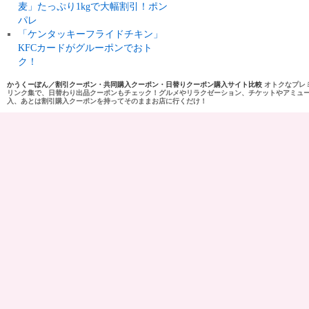
麦」たっぷり1kgで大幅割引！ポン
パレ
「ケンタッキーフライドチキン」
KFCカードがグルーポンでおト
ク！
かうくーぽん／割引クーポン・共同購入クーポン・日替りクーポン購入サイト比較
オトクなプレ
リンク集で、日替わり出品クーポンもチェック！グルメやリラクゼーション、チケットやアミュ
入、あとは割引購入クーポンを持ってそのままお店に行くだけ！