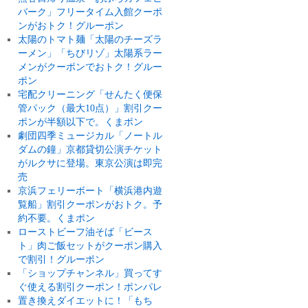
バーク」フリータイム入館クーポ
ンがおトク！グルーポン
太陽のトマト麺「太陽のチーズラ
ーメン」「ちびリゾ」太陽系ラー
メンがクーポンでおトク！グルー
ポン
宅配クリーニング「せんたく便保
管パック（最大10点）」割引クー
ポンが半額以下で。くまポン
劇団四季ミュージカル「ノートル
ダムの鐘」京都貸切公演チケット
がルクサに登場。東京公演は即完
売
京浜フェリーボート「横浜港内遊
覧船」割引クーポンがおトク。予
約不要。くまポン
ローストビーフ油そば「ビース
ト」肉ご飯セットがクーポン購入
で割引！グルーポン
「ショップチャンネル」買ってす
ぐ使える割引クーポン！ポンパレ
置き換えダイエットに！「もち