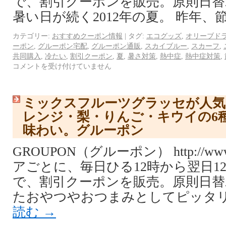
で、割引クーポンを販売。原則日替
暑い日が続く2012年の夏。 昨年、節
カテゴリー:
おすすめクーポン情報
|
タグ:
エコグッズ
,
オリーブド
ーポン
,
グルーポン宅配
,
グルーポン通販
,
スカイブルー
,
スカーフ
,
共同購入
,
冷たい
,
割引クーポン
,
夏
,
暑さ対策
,
熱中症
,
熱中症対策
,
コメントを受け付けていません
ミックスフルーツグラッセが人気
レンジ・梨・りんご・キウイの6
味わい。グルーポン
GROUPON（グルーポン） http://www.
アごとに、毎日ひる12時から翌日1
で、割引クーポンを販売。原則日替
たおやつやおつまみとしてピッタリ
読む
→