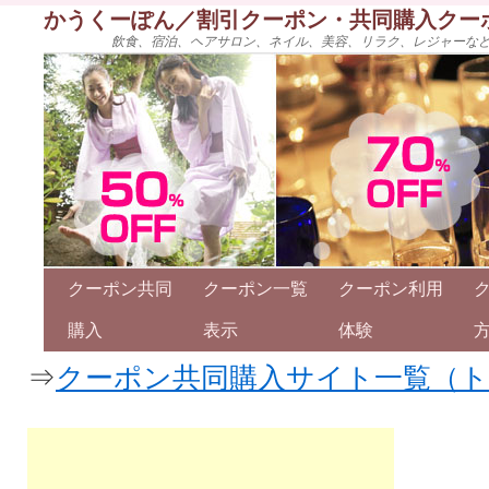
かうくーぽん／割引クーポン・共同購入クー
飲食、宿泊、ヘアサロン、ネイル、美容、リラク、レジャーな
クーポン共同
クーポン一覧
クーポン利用
購入
表示
体験
⇒
クーポン共同購入サイト一覧（