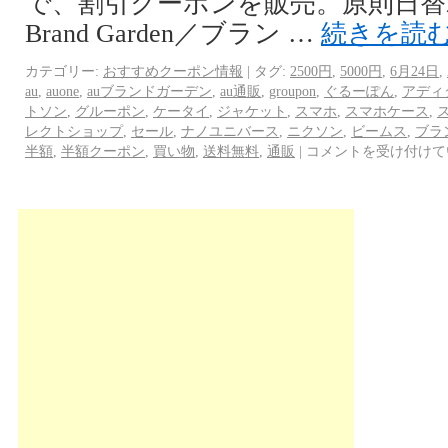
で、割引クーポンを販売。原則日替わり
Brand Garden／ブラン …
続きを読
カテゴリー:
おすすめクーポン情報
|
タグ:
2500円
,
5000円
,
6月24日
,
au
,
auone
,
auブランドガーデン
,
au通販
,
groupon
,
ぐるーぽん
,
アディ
トソン
,
グルーポン
,
ケータイ
,
ジャケット
,
スマホ
,
スマホケース
,
レクトショップ
,
セール
,
ナノユニバース
,
ニクソン
,
ビームス
,
ブラ
半額
,
半額クーポン
,
買い物
,
送料無料
,
通販
|
コメントを受け付けて