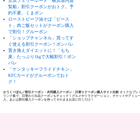
京浜フェリーボート「横浜港内遊
覧船」割引クーポンがおトク。予
約不要。くまポン
ローストビーフ油そば「ビース
ト」肉ご飯セットがクーポン購入
で割引！グルーポン
「ショップチャンネル」買ってす
ぐ使える割引クーポン！ポンパレ
置き換えダイエットに！「もち
麦」たっぷり1kgで大幅割引！ポン
パレ
「ケンタッキーフライドチキン」
KFCカードがグルーポンでおト
ク！
かうくーぽん／割引クーポン・共同購入クーポン・日替りクーポン購入サイト比較
オトクなプレ
リンク集で、日替わり出品クーポンもチェック！グルメやリラクゼーション、チケットやアミュ
入、あとは割引購入クーポンを持ってそのままお店に行くだけ！