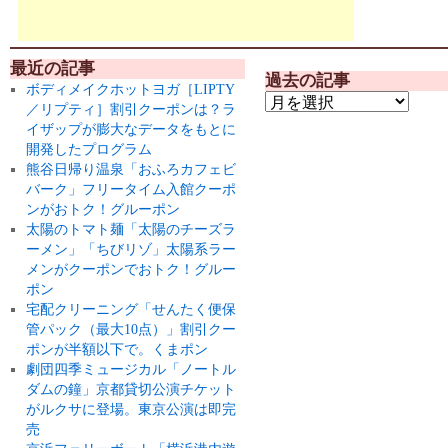
最近の記事
過去の記事
ボディメイクホットヨガ［LIPTY
／リプティ］割引クーポンは？ラ
イザップが膨大なデータをもとに
開発したプログラム
熊谷日帰り温泉「おふろカフェビ
バーク」フリータイム入館クーポ
ンがおトク！グルーポン
太陽のトマト麺「太陽のチーズラ
ーメン」「ちびリゾ」太陽系ラー
メンがクーポンでおトク！グルー
ポン
宅配クリーニング「せんたく便保
管パック（最大10点）」割引クー
ポンが半額以下で。くまポン
劇団四季ミュージカル「ノートル
ダムの鐘」京都貸切公演チケット
がルクサに登場。東京公演は即完
売