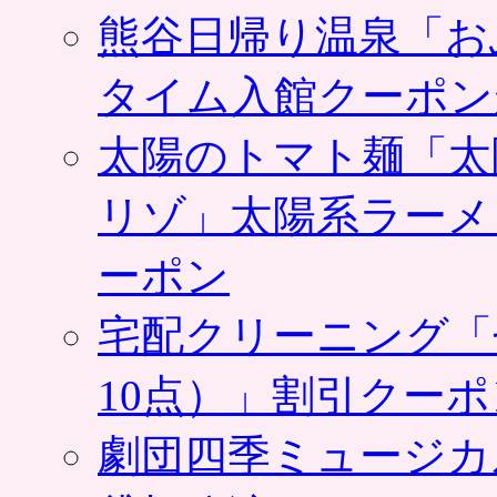
熊谷日帰り温泉「お
タイム入館クーポン
太陽のトマト麺「太
リゾ」太陽系ラーメ
ーポン
宅配クリーニング「
10点）」割引クー
劇団四季ミュージカ