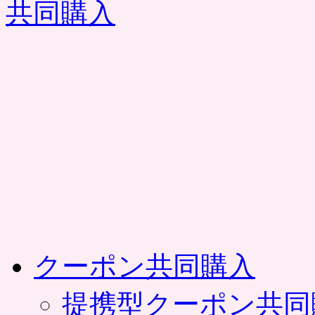
コ
ン
テ
ン
ツ
へ
ス
キ
ッ
プ
クーポン共同購入
提携型クーポン共同