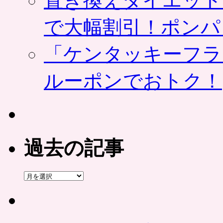
置き換えダイエット
で大幅割引！ポンパ
「ケンタッキーフラ
ルーポンでおトク！
過去の記事
過
去
の
記
事