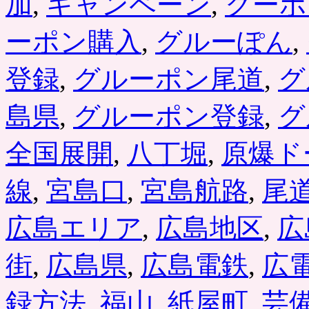
加
,
キャンペーン
,
クーポ
ーポン購入
,
グルーぽん
,
登録
,
グルーポン尾道
,
グ
島県
,
グルーポン登録
,
グ
全国展開
,
八丁堀
,
原爆ド
線
,
宮島口
,
宮島航路
,
尾
広島エリア
,
広島地区
,
広
街
,
広島県
,
広島電鉄
,
広
録方法
,
福山
,
紙屋町
,
芸