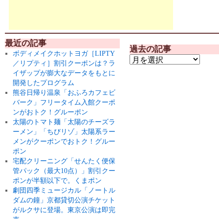
最近の記事
過去の記事
ボディメイクホットヨガ［LIPTY
／リプティ］割引クーポンは？ラ
イザップが膨大なデータをもとに
開発したプログラム
熊谷日帰り温泉「おふろカフェビ
バーク」フリータイム入館クーポ
ンがおトク！グルーポン
太陽のトマト麺「太陽のチーズラ
ーメン」「ちびリゾ」太陽系ラー
メンがクーポンでおトク！グルー
ポン
宅配クリーニング「せんたく便保
管パック（最大10点）」割引クー
ポンが半額以下で。くまポン
劇団四季ミュージカル「ノートル
ダムの鐘」京都貸切公演チケット
がルクサに登場。東京公演は即完