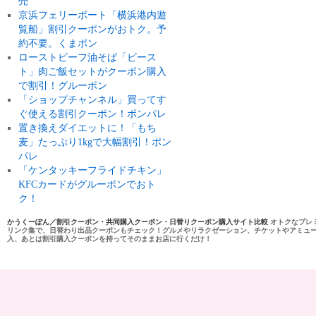
売
京浜フェリーボート「横浜港内遊
覧船」割引クーポンがおトク。予
約不要。くまポン
ローストビーフ油そば「ビース
ト」肉ご飯セットがクーポン購入
で割引！グルーポン
「ショップチャンネル」買ってす
ぐ使える割引クーポン！ポンパレ
置き換えダイエットに！「もち
麦」たっぷり1kgで大幅割引！ポン
パレ
「ケンタッキーフライドチキン」
KFCカードがグルーポンでおト
ク！
かうくーぽん／割引クーポン・共同購入クーポン・日替りクーポン購入サイト比較
オトクなプレ
リンク集で、日替わり出品クーポンもチェック！グルメやリラクゼーション、チケットやアミュ
入、あとは割引購入クーポンを持ってそのままお店に行くだけ！