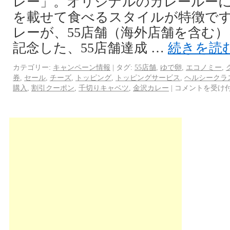
レー」。オリジナルのカレールー
を載せて食べるスタイルが特徴です
レーが、55店舗（海外店舗を含む
記念した、55店舗達成 …
続きを読
カテゴリー:
キャンペーン情報
|
タグ:
55店舗
,
ゆで卵
,
エコノミー
,
券
,
セール
,
チーズ
,
トッピング
,
トッピングサービス
,
ヘルシークラ
購入
,
割引クーポン
,
千切りキャベツ
,
金沢カレー
|
コメントを受け