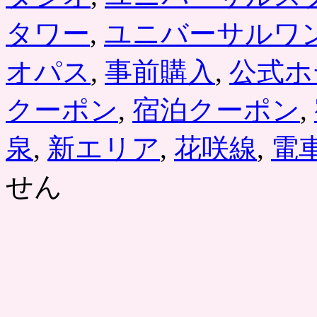
タワー
,
ユニバーサルワ
オパス
,
事前購入
,
公式ホ
クーポン
,
宿泊クーポン
,
泉
,
新エリア
,
花咲線
,
電
せん