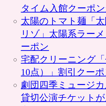
タイム入館クーポン
太陽のトマト麺「太
リゾ」太陽系ラーメ
ーポン
宅配クリーニング「
10点）」割引クー
劇団四季ミュージカ
貸切公演チケットが