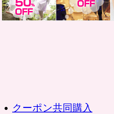
コ
ン
テ
ン
ツ
へ
ス
キ
ッ
プ
クーポン共同購入