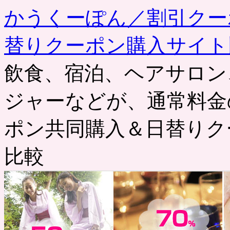
かうくーぽん／割引クー
替りクーポン購入サイト
飲食、宿泊、ヘアサロン
ジャーなどが、通常料金
ポン共同購入＆日替りク
比較