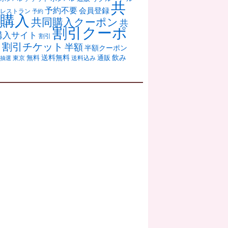
共
予約不要
会員登録
レストラン
予約
購入
共同購入クーポン
共
割引クーポ
購入サイト
割引
ン
割引チケット
半額
半額クーポン
送料無料
飲み
通販
東京
無料
抽選
送料込み