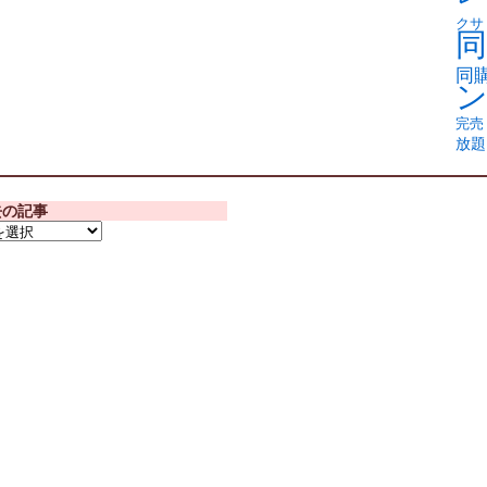
クサ
同
同
完売
放題
去の記事