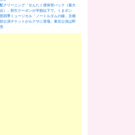
配クリーニング「せんたく便保管パック（最大
0点）」割引クーポンが半額以下で。くまポン
団四季ミュージカル「ノートルダムの鐘」京都
切公演チケットがルクサに登場。東京公演は即
売