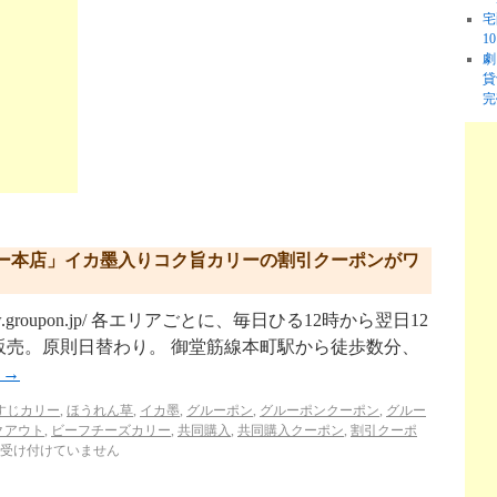
宅
1
劇
貸
完
ー本店」イカ墨入りコク旨カリーの割引クーポンがワ
w.groupon.jp/ 各エリアごとに、毎日ひる12時から翌日12
販売。原則日替わり。 御堂筋線本町駅から徒歩数分、
む
→
すじカリー
,
ほうれん草
,
イカ墨
,
グルーポン
,
グルーポンクーポン
,
グルー
クアウト
,
ビーフチーズカリー
,
共同購入
,
共同購入クーポン
,
割引クーポ
受け付けていません