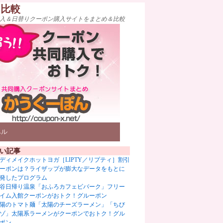
ト比較
入＆日替りクーポン購入サイトをまとめ＆比較
ベル
い記事
ディメイクホットヨガ［LIPTY／リプティ］割引
ーポンは？ライザップが膨大なデータをもとに
発したプログラム
谷日帰り温泉「おふろカフェビバーク」フリー
イム入館クーポンがおトク！グルーポン
陽のトマト麺「太陽のチーズラーメン」「ちび
ゾ」太陽系ラーメンがクーポンでおトク！グル
ポン