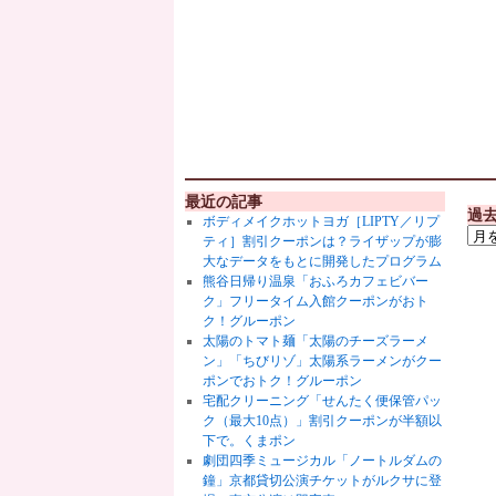
最近の記事
過
ボディメイクホットヨガ［LIPTY／リプ
ティ］割引クーポンは？ライザップが膨
大なデータをもとに開発したプログラム
熊谷日帰り温泉「おふろカフェビバー
ク」フリータイム入館クーポンがおト
ク！グルーポン
太陽のトマト麺「太陽のチーズラーメ
ン」「ちびリゾ」太陽系ラーメンがクー
ポンでおトク！グルーポン
宅配クリーニング「せんたく便保管パッ
ク（最大10点）」割引クーポンが半額以
下で。くまポン
劇団四季ミュージカル「ノートルダムの
鐘」京都貸切公演チケットがルクサに登