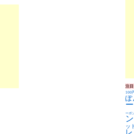
注目
100
ぽ
ー
ーポ
ン
ッ
レ