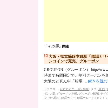
イカ墨
「
」関連
大阪・御堂筋線本町駅「船場カリ
ンコインで完売。グルーポン
GROUPON（グルーポン） http://ww
時まで時間限定で、割引クーポンを
大阪のど真ん中「船場 …
続きを読
カテゴリー:
おすすめクーポン情報
|
タグ:
500円
,
ポン大阪
,
グルーポン本町
,
グルーポン船場
,
テイ
ン
,
持ち帰り
,
船場カリー
,
船場カレー
|
コメントを