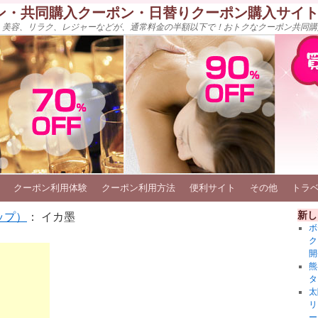
ン・共同購入クーポン・日替りクーポン購入サイ
、美容、リラク、レジャーなどが、通常料金の半額以下で！おトクなクーポン共同購
クーポン利用体験
クーポン利用方法
便利サイト
その他
トラ
新し
ップ）
： イカ墨
ボ
ク
開
熊
タ
太
リ
ー