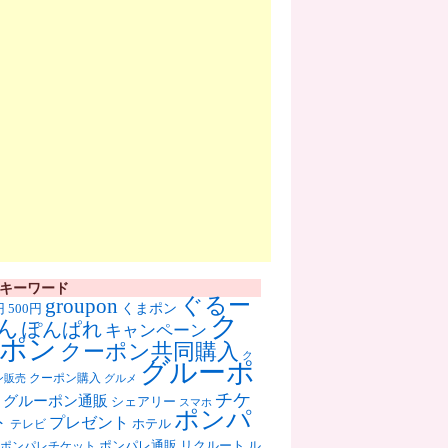
キーワード
ぐるー
groupon
くまポン
円
500円
ク
ん
ぽんぱれ
キャンペーン
ポン
クーポン共同購入
ク
グルーポ
クーポン購入
ン販売
グルメ
チケ
グルーポン通販
シェアリー
スマホ
ポンパ
ト
プレゼント
ホテル
テレビ
ポンパレ通販
リクルート
ル
ポンパレチケット