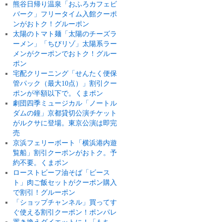
熊谷日帰り温泉「おふろカフェビ
バーク」フリータイム入館クーポ
ンがおトク！グルーポン
太陽のトマト麺「太陽のチーズラ
ーメン」「ちびリゾ」太陽系ラー
メンがクーポンでおトク！グルー
ポン
宅配クリーニング「せんたく便保
管パック（最大10点）」割引クー
ポンが半額以下で。くまポン
劇団四季ミュージカル「ノートル
ダムの鐘」京都貸切公演チケット
がルクサに登場。東京公演は即完
売
京浜フェリーボート「横浜港内遊
覧船」割引クーポンがおトク。予
約不要。くまポン
ローストビーフ油そば「ビース
ト」肉ご飯セットがクーポン購入
で割引！グルーポン
「ショップチャンネル」買ってす
ぐ使える割引クーポン！ポンパレ