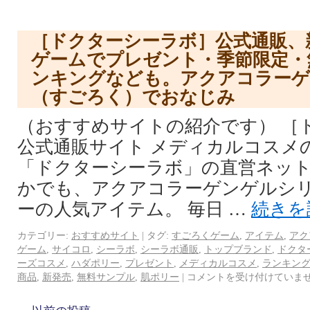
［ドクターシーラボ］公式通販、
ゲームでプレゼント・季節限定・
ンキングなども。アクアコラーゲ
（すごろく）でおなじみ
（おすすめサイトの紹介です） ［
公式通販サイト メディカルコスメ
「ドクターシーラボ」の直営ネット
かでも、アクアコラーゲンゲルシ
ーの人気アイテム。 毎日 …
続きを
カテゴリー:
おすすめサイト
|
タグ:
すごろくゲーム
,
アイテム
,
アク
ゲーム
,
サイコロ
,
シーラボ
,
シーラボ通販
,
トップブランド
,
ドクタ
ーズコスメ
,
ハダポリー
,
プレゼント
,
メディカルコスメ
,
ランキン
商品
,
新発売
,
無料サンプル
,
肌ポリー
|
コメントを受け付けていま