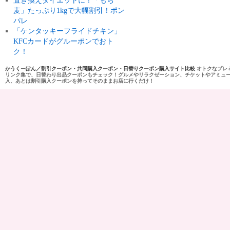
置き換えダイエットに！「もち
麦」たっぷり1kgで大幅割引！ポン
パレ
「ケンタッキーフライドチキン」
KFCカードがグルーポンでおト
ク！
かうくーぽん／割引クーポン・共同購入クーポン・日替りクーポン購入サイト比較
オトクなプレ
リンク集で、日替わり出品クーポンもチェック！グルメやリラクゼーション、チケットやアミュ
入、あとは割引購入クーポンを持ってそのままお店に行くだけ！