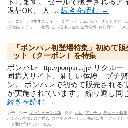
トします。 セールで販売されるア
返品OK。 人 …
続きを読む
→
カテゴリー:
おすすめサイト
|
タグ:
アイテム
,
スパークリングセー
ズ福袋
,
レディース福袋
,
公式通販
,
福袋
,
送料無料
,
開始時間
|
コメ
「ポンパレ初登場特集」初めて販
ット（クーポン）を特集
ポンパレ http://ponpare.jp/ 
同購入サイト。新しい体験、プチ
ン。 ポンパレで初めて販売される
が実施されています。 繰り返し同
続きを読む
→
カテゴリー:
キャンペーン情報
|
タグ:
お店
,
アイテム
,
チケット特集
ポンパレ特集
,
共同購入
,
共同購入クーポン
,
初登場
,
割引クーポン
,
トを受け付けていません