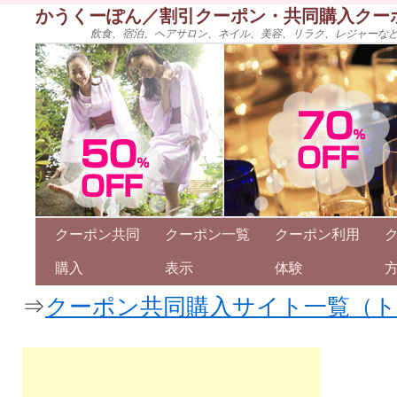
かうくーぽん／割引クーポン・共同購入クー
飲食、宿泊、ヘアサロン、ネイル、美容、リラク、レジャーな
クーポン共同
クーポン一覧
クーポン利用
購入
表示
体験
⇒
クーポン共同購入サイト一覧（