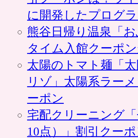
に開発したプログラ
熊谷日帰り温泉「お
タイム入館クーポン
太陽のトマト麺「太
リゾ」太陽系ラーメ
ーポン
宅配クリーニング「
10点）」割引クー