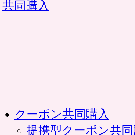
コ
ン
テ
ン
ツ
へ
ス
キ
ッ
プ
クーポン共同購入
提携型クーポン共同