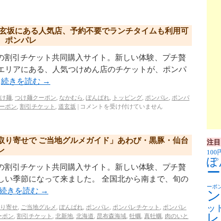
道玄坂にある人気店、予約不要でランチタイムも利用可
。ポンパレ
p/ リクルートの割引チケット共同購入サイト。新しい体験、プチ贅
坂エリアにある、人気つけめん店のチケットが、ポンパ
…
続きを読む
→
け麺
,
つけ麺クーポン
,
なかむら
,
ぽんぱれ
,
トッピング
,
ポンパレ
,
ポンパ
ーポン
,
割引チケット
,
道玄坂
|
コメントを受け付けていません
取り寄せで ご当地グルメガイド」あわび・黒豚・仙台
注目
レ
100
ぽ
p/ リクルートの割引チケット共同購入サイト。新しい体験、プチ贅
ー
しい季節になって来ました。 全国北から南まで、旬の
ーポ
続きを読む
→
ン
ッ
り寄せ
,
ご当地グルメ
,
ぽんぱれ
,
ポンパレ
,
ポンパレチケット
,
ポンパレ
レ
ーポン
,
割引チケット
,
北新地
,
北海道
,
昆布森海域
,
牡蠣
,
真牡蠣
,
肉のいと