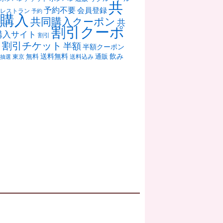
共
予約不要
会員登録
レストラン
予約
購入
共同購入クーポン
共
割引クーポ
購入サイト
割引
ン
割引チケット
半額
半額クーポン
送料無料
飲み
通販
東京
無料
抽選
送料込み