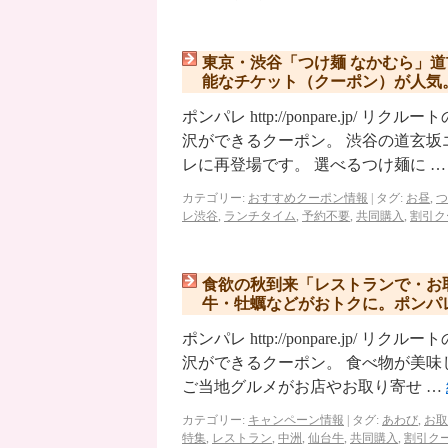
東京・渋谷「つけ麺 なかむら」
能なチケット（クーポン）が人気
ポンパレ http://ponpare.j
沢ができるクーポン。 渋谷の道玄
レに再登場です。 選べるつけ麺に 
カテゴリー:
おすすめクーポン情報
|
タグ:
お昼
,
つ
レ渋谷
,
ランチタイム
,
予約不要
,
共同購入
,
割引ク
食欲の秋到来「レストランで・お
牛・牡蠣などがおトクに。ポンパ
ポンパレ http://ponpare.j
沢ができるクーポン。 食べ物が美味
ご当地グルメがお店やお取り寄せ …
カテゴリー:
キャンペーン情報
|
タグ:
あわび
,
お取
特集
,
レストラン
,
中洲
,
仙台牛
,
共同購入
,
割引ク