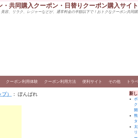
ン・共同購入クーポン・日替りクーポン購入サイ
、美容、リラク、レジャーなどが、通常料金の半額以下で！おトクなクーポン共同購
クーポン利用体験
クーポン利用方法
便利サイト
その他
トラ
新し
ップ）
： ぽんぱれ
ボ
ク
開
熊
タ
太
リ
ー