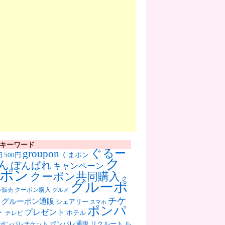
キーワード
ぐるー
groupon
くまポン
円
500円
ク
ん
ぽんぱれ
キャンペーン
ポン
クーポン共同購入
ク
グルーポ
クーポン購入
ン販売
グルメ
チケ
グルーポン通販
シェアリー
スマホ
ポンパ
ト
プレゼント
ホテル
テレビ
ポンパレ通販
リクルート
ル
ポンパレチケット