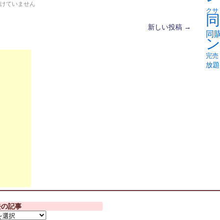
けていません
クサ
同
新しい投稿
→
同
完売
放題
去の記事