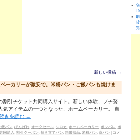
宅
1
劇
貸
完
新しい投稿
→
ホームベーカリーが激安で。米粉パン・ご飯パンも焼けま
p/ リクルートの割引チケット共同購入サイト。新しい体験、プチ贅
人気アイテムの一つとなった、ホームベーカリー。 自
続きを読む
→
ご飯パン
,
ぽんぱれ
,
オークセール
,
シロカ
,
ホームベーカリー
,
ポンパレ
,
ポ
共同購入
,
割引クーポン
,
焼き立てパン
,
箱破損品
,
米粉パン
,
食パン
|
コメ