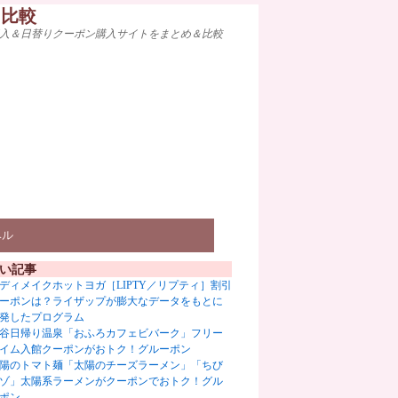
ト比較
入＆日替りクーポン購入サイトをまとめ＆比較
ベル
い記事
ディメイクホットヨガ［LIPTY／リプティ］割引
ーポンは？ライザップが膨大なデータをもとに
発したプログラム
谷日帰り温泉「おふろカフェビバーク」フリー
イム入館クーポンがおトク！グルーポン
陽のトマト麺「太陽のチーズラーメン」「ちび
ゾ」太陽系ラーメンがクーポンでおトク！グル
ポン