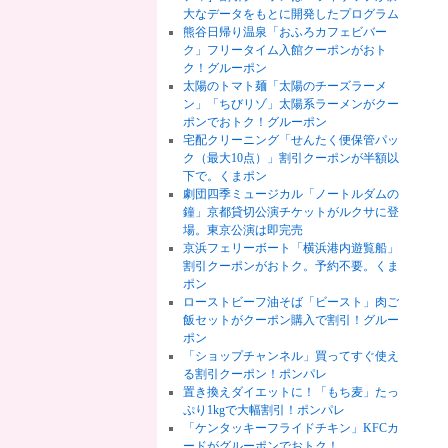
大なデータをもとに開発したプログラム
熊谷日帰り温泉「おふろカフェビバー
ク」フリータイム入館クーポンがおト
ク！グルーポン
太陽のトマト麺「太陽のチーズラーメ
ン」「ちびリゾ」太陽系ラーメンがクー
ポンでおトク！グルーポン
宅配クリーニング「せんたく便保管パッ
ク（最大10点）」割引クーポンが半額以
下で。くまポン
劇団四季ミュージカル「ノートルダムの
鐘」京都貸切公演チケットがルクサに登
場。東京公演は即完売
京浜フェリーボート「横浜港内遊覧船」
割引クーポンがおトク。予約不要。くま
ポン
ローストビーフ油そば「ビースト」肉ご
飯セットがクーポン購入で割引！グルー
ポン
「ショップチャンネル」買ってすぐ使え
る割引クーポン！ポンパレ
置き換えダイエットに！「もち麦」たっ
ぷり1kgで大幅割引！ポンパレ
「ケンタッキーフライドチキン」KFCカ
ードがグルーポンでおトク！