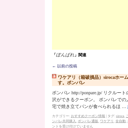
ぽんぱれ
「
」関連
←
以前の投稿
ワケアリ（箱破損品）siroca
す。ポンパレ
ポンパレ http://ponpare.j
沢ができるクーポン。 ポンパレでの
宅で焼き立てパンが食べられるほ …
カテゴリー:
おすすめクーポン情報
|
タグ:
siroca
,
ンパレ共同購入
,
ポンパレ通販
,
ワケアリ
,
全自動
,
ントを受け付けていません