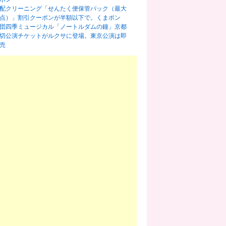
配クリーニング「せんたく便保管パック（最大
0点）」割引クーポンが半額以下で。くまポン
団四季ミュージカル「ノートルダムの鐘」京都
切公演チケットがルクサに登場。東京公演は即
売