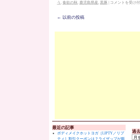
う
,
食欲の秋
,
鹿児島県産
,
黒豚
|
コメントを受け付
←
以前の投稿
最近の記事
過
ボディメイクホットヨガ［LIPTY／リプ
ティ］割引クーポンは？ライザップが膨