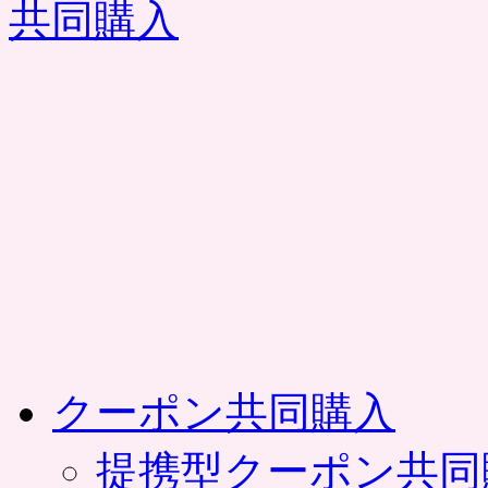
コ
ン
テ
ン
ツ
へ
ス
キ
ッ
プ
クーポン共同購入
提携型クーポン共同