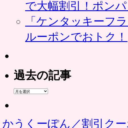
で大幅割引！ポンパ
「ケンタッキーフラ
ルーポンでおトク！
過去の記事
過
去
の
記
事
かうくーぽん／割引クー