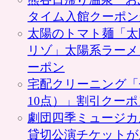
タイム入館クーポン
太陽のトマト麺「太
リゾ」太陽系ラーメ
ーポン
宅配クリーニング「
10点）」割引クー
劇団四季ミュージカ
貸切公演チケットが