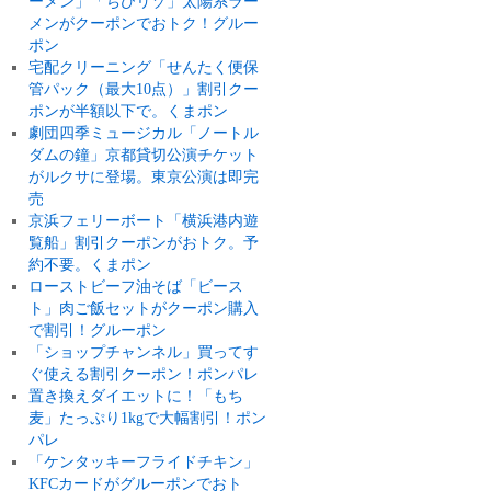
ーメン」「ちびリゾ」太陽系ラー
メンがクーポンでおトク！グルー
ポン
宅配クリーニング「せんたく便保
管パック（最大10点）」割引クー
ポンが半額以下で。くまポン
劇団四季ミュージカル「ノートル
ダムの鐘」京都貸切公演チケット
がルクサに登場。東京公演は即完
売
京浜フェリーボート「横浜港内遊
覧船」割引クーポンがおトク。予
約不要。くまポン
ローストビーフ油そば「ビース
ト」肉ご飯セットがクーポン購入
で割引！グルーポン
「ショップチャンネル」買ってす
ぐ使える割引クーポン！ポンパレ
置き換えダイエットに！「もち
麦」たっぷり1kgで大幅割引！ポン
パレ
「ケンタッキーフライドチキン」
KFCカードがグルーポンでおト