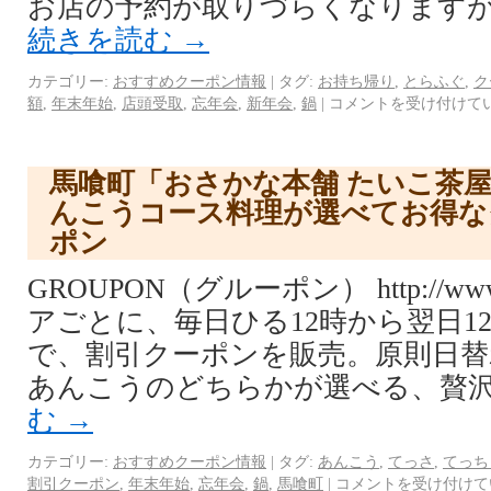
お店の予約が取りづらくなりますが
続きを読む
→
カテゴリー:
おすすめクーポン情報
|
タグ:
お持ち帰り
,
とらふぐ
,
ク
額
,
年末年始
,
店頭受取
,
忘年会
,
新年会
,
鍋
|
コメントを受け付けて
馬喰町「おさかな本舗 たいこ茶
んこうコース料理が選べてお得な
ポン
GROUPON（グルーポン） http://www.
アごとに、毎日ひる12時から翌日1
で、割引クーポンを販売。原則日替
あんこうのどちらかが選べる、贅沢
む
→
カテゴリー:
おすすめクーポン情報
|
タグ:
あんこう
,
てっさ
,
てっち
割引クーポン
,
年末年始
,
忘年会
,
鍋
,
馬喰町
|
コメントを受け付けて