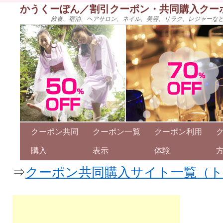
かうくーぽん／割引クーポン・共同購入クー
飲食、宿泊、ヘアサロン、ネイル、美容、リラク、レジャーな
クーポン共同
クーポン一覧
クーポン利用
購入
表示
体験
⇒
クーポン共同購入サイト一覧（