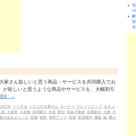
宅
1
劇
貸
完
oya.net/ 大家さん欲しいと思う商品・サービスを共同購入でお
ー）が欲しいと思うような商品やサービスを、大幅割引
を読む
→
2011年
,
とくする
,
となりの大家さん
,
オーナー
,
グレードアップ
,
セキュ
入居
,
入居率
,
入居者
,
共同購入
,
内見
,
割引
,
収益不動産
,
在庫処分
,
大家
,
大
株式会社オリノス
,
設備
,
賃料
,
賃料アップ
,
賃貸
,
賃貸物件
,
通販
,
鍵
,
隣の