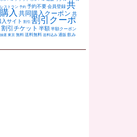
共
予約不要
会員登録
レストラン
予約
購入
共同購入クーポン
共
割引クーポ
購入サイト
割引
ン
割引チケット
半額
半額クーポン
送料無料
飲み
通販
東京
無料
抽選
送料込み