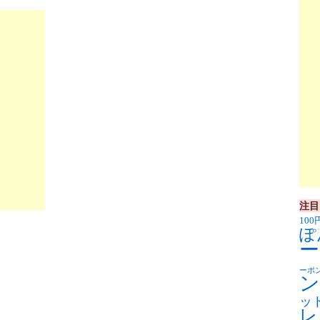
注目
100
ぽ
ー
ーポ
ン
ッ
レ