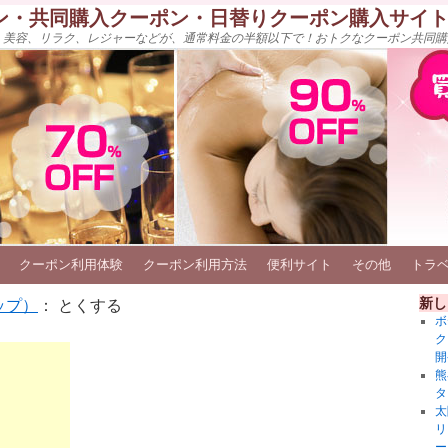
ン・共同購入クーポン・日替りクーポン購入サイ
、美容、リラク、レジャーなどが、通常料金の半額以下で！おトクなクーポン共同購
クーポン利用体験
クーポン利用方法
便利サイト
その他
トラ
新し
ップ）
： とくする
ボ
ク
開
熊
タ
太
リ
ー