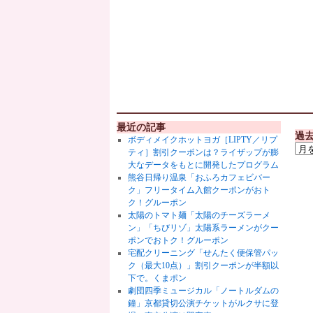
最近の記事
過
ボディメイクホットヨガ［LIPTY／リプ
ティ］割引クーポンは？ライザップが膨
大なデータをもとに開発したプログラム
熊谷日帰り温泉「おふろカフェビバー
ク」フリータイム入館クーポンがおト
ク！グルーポン
太陽のトマト麺「太陽のチーズラーメ
ン」「ちびリゾ」太陽系ラーメンがクー
ポンでおトク！グルーポン
宅配クリーニング「せんたく便保管パッ
ク（最大10点）」割引クーポンが半額以
下で。くまポン
劇団四季ミュージカル「ノートルダムの
鐘」京都貸切公演チケットがルクサに登