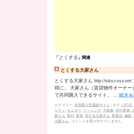
とくする
「
」関連
とくする大家さん
とくする大家さん http://toku.t-
得に。 大家さん（賃貸物件オーナ
で共同購入できるサイト。 …
続き
カテゴリー:
共同購入型通販サイト
|
タグ:
1月5日
,
リティ
,
モニター
,
リーシング
,
不動産
,
仲介業者
,
家さん
,
客付
,
家賃
,
得する大家さん
,
新製品
,
施錠
,
大家さん
|
コメントを受け付けていません