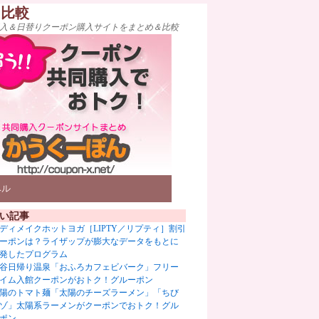
ト比較
入＆日替りクーポン購入サイトをまとめ＆比較
ベル
い記事
ディメイクホットヨガ［LIPTY／リプティ］割引
ーポンは？ライザップが膨大なデータをもとに
発したプログラム
谷日帰り温泉「おふろカフェビバーク」フリー
イム入館クーポンがおトク！グルーポン
陽のトマト麺「太陽のチーズラーメン」「ちび
ゾ」太陽系ラーメンがクーポンでおトク！グル
ポン