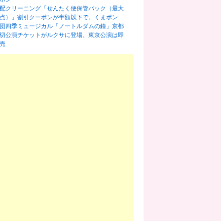
配クリーニング「せんたく便保管パック（最大
0点）」割引クーポンが半額以下で。くまポン
団四季ミュージカル「ノートルダムの鐘」京都
切公演チケットがルクサに登場。東京公演は即
売