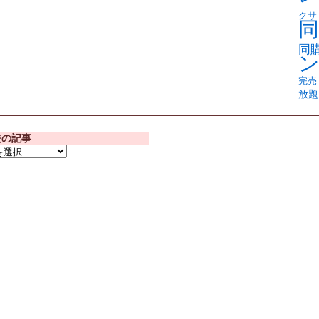
クサ
同
同
完売
放題
去の記事