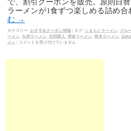
で、割引クーポンを販売。原則日替
ラーメンが1食ずつ楽しめる詰め合
む
→
カテゴリー:
おすすめクーポン情報
|
タグ:
くまもとラーメン
,
グル
ーメン
,
九州ラーメン
,
共同購入
,
博多ラーメン
,
熊本ラーメン
,
詰め
メン
|
コメントを受け付けていません