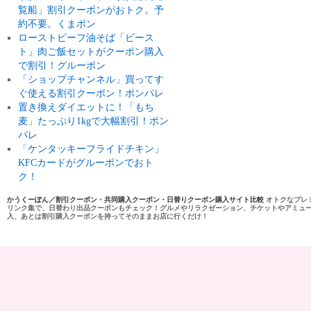
覧船」割引クーポンがおトク。予
約不要。くまポン
ローストビーフ油そば「ビース
ト」肉ご飯セットがクーポン購入
で割引！グルーポン
「ショップチャンネル」買ってす
ぐ使える割引クーポン！ポンパレ
置き換えダイエットに！「もち
麦」たっぷり1kgで大幅割引！ポン
パレ
「ケンタッキーフライドチキン」
KFCカードがグルーポンでおト
ク！
かうくーぽん／割引クーポン・共同購入クーポン・日替りクーポン購入サイト比較
オトクなプレ
リンク集で、日替わり出品クーポンもチェック！グルメやリラクゼーション、チケットやアミュ
入、あとは割引購入クーポンを持ってそのままお店に行くだけ！