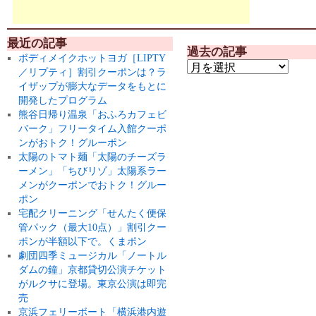
最近の記事
過去の記事
ボディメイクホットヨガ［LIPTY
／リプティ］割引クーポンは？ラ
イザップが膨大なデータをもとに
開発したプログラム
熊谷日帰り温泉「おふろカフェビ
バーク」フリータイム入館クーポ
ンがおトク！グルーポン
太陽のトマト麺「太陽のチーズラ
ーメン」「ちびリゾ」太陽系ラー
メンがクーポンでおトク！グルー
ポン
宅配クリーニング「せんたく便保
管パック（最大10点）」割引クー
ポンが半額以下で。くまポン
劇団四季ミュージカル「ノートル
ダムの鐘」京都貸切公演チケット
がルクサに登場。東京公演は即完
売
京浜フェリーボート「横浜港内遊