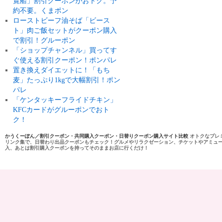
覧船」割引クーポンがおトク。予
約不要。くまポン
ローストビーフ油そば「ビース
ト」肉ご飯セットがクーポン購入
で割引！グルーポン
「ショップチャンネル」買ってす
ぐ使える割引クーポン！ポンパレ
置き換えダイエットに！「もち
麦」たっぷり1kgで大幅割引！ポン
パレ
「ケンタッキーフライドチキン」
KFCカードがグルーポンでおト
ク！
かうくーぽん／割引クーポン・共同購入クーポン・日替りクーポン購入サイト比較
オトクなプレ
リンク集で、日替わり出品クーポンもチェック！グルメやリラクゼーション、チケットやアミュ
入、あとは割引購入クーポンを持ってそのままお店に行くだけ！