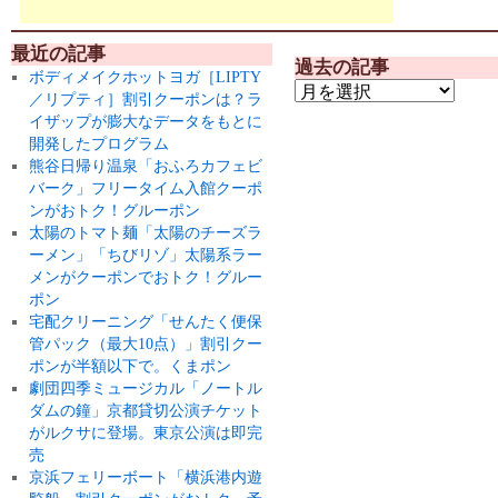
最近の記事
過去の記事
ボディメイクホットヨガ［LIPTY
／リプティ］割引クーポンは？ラ
イザップが膨大なデータをもとに
開発したプログラム
熊谷日帰り温泉「おふろカフェビ
バーク」フリータイム入館クーポ
ンがおトク！グルーポン
太陽のトマト麺「太陽のチーズラ
ーメン」「ちびリゾ」太陽系ラー
メンがクーポンでおトク！グルー
ポン
宅配クリーニング「せんたく便保
管パック（最大10点）」割引クー
ポンが半額以下で。くまポン
劇団四季ミュージカル「ノートル
ダムの鐘」京都貸切公演チケット
がルクサに登場。東京公演は即完
売
京浜フェリーボート「横浜港内遊