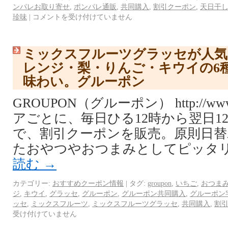
ンパレお取り寄せ
,
ポンパレ通販
,
共同購入
,
割引クーポン
,
天日干
珍味
|
コメントを受け付けていません
ミックスフルーツグラッセが人気
レンジ・梨・りんご・キウイの6
味わい。グルーポン
GROUPON（グルーポン） http://www.
アごとに、毎日ひる12時から翌日1
で、割引クーポンを販売。原則日替
たおやつやおつまみとしてピッタリ
読む
→
カテゴリー:
おすすめクーポン情報
|
タグ:
groupon
,
いちご
,
おつま
ジ
,
キウイ
,
グラッセ
,
グルーポン
,
グルーポン共同購入
,
グルーポン
ッセ
,
ミックスフルーツ
,
ミックスフルーツグラッセ
,
共同購入
,
割
受け付けていません