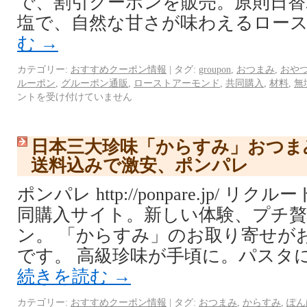
で、割引クーポンを販売。原則日替
塩で、自然な甘さが味わえるロース
む
→
カテゴリー:
おすすめクーポン情報
|
タグ:
groupon
,
おつまみ
,
おや
ルーポン
,
グルーポン通販
,
ローストアーモンド
,
共同購入
,
材料
,
無
ントを受け付けていません
日本三大珍味「からすみ」おつま
送料込みで激安、ポンパレ
ポンパレ http://ponpare.jp/ 
同購入サイト。新しい体験、プチ
ン。 「からすみ」のお取り寄せが
です。 高級珍味が手頃に。パスタ
続きを読む
→
カテゴリー:
おすすめクーポン情報
|
タグ:
おつまみ
,
からすみ
,
ぽん