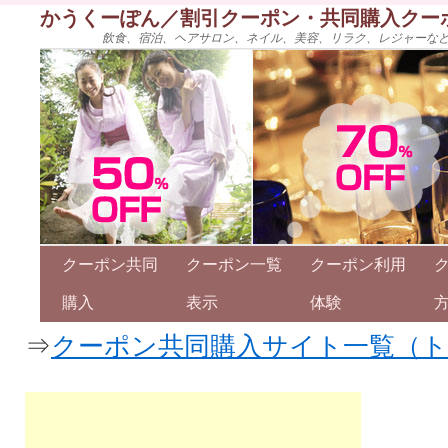
かうくーぽん／割引クーポン・共同購入クー
飲食、宿泊、ヘアサロン、ネイル、美容、リラク、レジャーな
クーポン共同
クーポン一覧
クーポン利用
購入
表示
体験
⇒
クーポン共同購入サイト一覧（