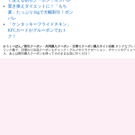
ぐ使える割引クーポン！ポンパレ
置き換えダイエットに！「もち
麦」たっぷり1kgで大幅割引！ポン
パレ
「ケンタッキーフライドチキン」
KFCカードがグルーポンでおト
ク！
かうくーぽん／割引クーポン・共同購入クーポン・日替りクーポン購入サイト比較
オトクなプレ
リンク集で、日替わり出品クーポンもチェック！グルメやリラクゼーション、チケットやアミュ
入、あとは割引購入クーポンを持ってそのままお店に行くだけ！