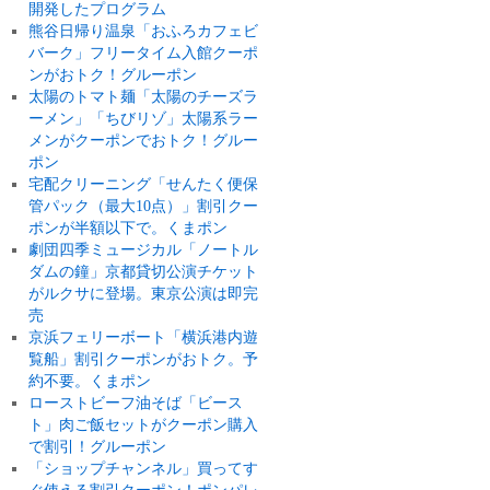
開発したプログラム
熊谷日帰り温泉「おふろカフェビ
バーク」フリータイム入館クーポ
ンがおトク！グルーポン
太陽のトマト麺「太陽のチーズラ
ーメン」「ちびリゾ」太陽系ラー
メンがクーポンでおトク！グルー
ポン
宅配クリーニング「せんたく便保
管パック（最大10点）」割引クー
ポンが半額以下で。くまポン
劇団四季ミュージカル「ノートル
ダムの鐘」京都貸切公演チケット
がルクサに登場。東京公演は即完
売
京浜フェリーボート「横浜港内遊
覧船」割引クーポンがおトク。予
約不要。くまポン
ローストビーフ油そば「ビース
ト」肉ご飯セットがクーポン購入
で割引！グルーポン
「ショップチャンネル」買ってす