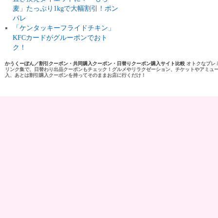
麦」たっぷり1kgで大幅割引！ポン
パレ
「ケンタッキーフライドチキン」
KFCカードがグルーポンでおト
ク！
かうくーぽん／割引クーポン・共同購入クーポン・日替りクーポン購入サイト比較
オトクなプレ
リンク集で、日替わり出品クーポンもチェック！グルメやリラクゼーション、チケットやアミュ
入、あとは割引購入クーポンを持ってそのままお店に行くだけ！