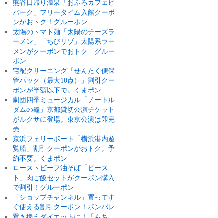
熊谷日帰り温泉「おふろカフェビ
バーク」フリータイム入館クーポ
ンがおトク！グルーポン
太陽のトマト麺「太陽のチーズラ
ーメン」「ちびリゾ」太陽系ラー
メンがクーポンでおトク！グルー
ポン
宅配クリーニング「せんたく便保
管パック（最大10点）」割引クー
ポンが半額以下で。くまポン
劇団四季ミュージカル「ノートル
ダムの鐘」京都貸切公演チケット
がルクサに登場。東京公演は即完
売
京浜フェリーボート「横浜港内遊
覧船」割引クーポンがおトク。予
約不要。くまポン
ローストビーフ油そば「ビース
ト」肉ご飯セットがクーポン購入
で割引！グルーポン
「ショップチャンネル」買ってす
ぐ使える割引クーポン！ポンパレ
置き換えダイエットに！「もち