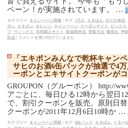
皆で買えるサイト。 今年も「もう
ペーン！が実施されています。 …
カテゴリー:
キャンペーン情報
|
タグ:
1万人
,
えきぽん
,
のどの炎症
,
ポン
,
エキポン
,
オレンジ
,
キャンペーン
,
クーポンサイト
,
ビックス
プ
,
ヴィックス
,
共同購入サイト
,
医薬部外品
,
受取方法
,
喉荒れ
,
声
外品
|
コメントを受け付けていません
「エキポンみんなで乾杯キャンペ
サヒのお酒6缶パックが抽選で4
ーポンとエキサイトクーポンが
GROUPON（グルーポン） http://www.
アごとに、毎日ひる12時から翌日1
で、割引クーポンを販売。原則日替
クーポンが2011年12月6日10時か …
カテゴリー:
キャンペーン情報
|
タグ:
6缶パック
,
えきぽん
,
ぐるー