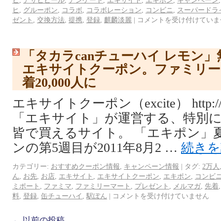
ヒ
,
アサヒビール
,
アンケート
,
エキサイト
,
エキポン
,
キャンペーン
ヒ
,
グルーポン
,
コラボ
,
コラボレーション
,
コンビニ
,
スーパードラ
ゼント
,
交換方法
,
提携
,
登録
,
麒麟淡麗
|
コメントを受け付けていま
「タカラcanチューハイ レモン
エキサイトクーポン。ファミリー
着20,000人に
エキサイトクーポン（excite） http://coup
「エキサイト」が運営する、特別
皆で買えるサイト。 「エキポン」
ンの第5週目が2011年8月2 …
続き
カテゴリー:
おすすめクーポン情報
,
キャンペーン情報
|
タグ:
2万人
ん
,
お先
,
お店
,
エキサイト
,
エキサイトクーポン
,
エキポン
,
コンビ
ミポート
,
ファミマ
,
ファミリーマート
,
プレゼント
,
メルマガ
,
先着
料
,
登録
,
缶チューハイ
,
駅ぽん
|
コメントを受け付けていません
←
以前の投稿