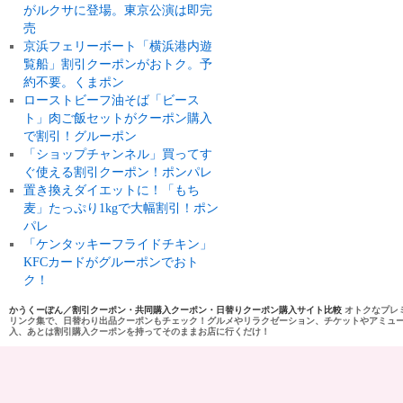
がルクサに登場。東京公演は即完
売
京浜フェリーボート「横浜港内遊
覧船」割引クーポンがおトク。予
約不要。くまポン
ローストビーフ油そば「ビース
ト」肉ご飯セットがクーポン購入
で割引！グルーポン
「ショップチャンネル」買ってす
ぐ使える割引クーポン！ポンパレ
置き換えダイエットに！「もち
麦」たっぷり1kgで大幅割引！ポン
パレ
「ケンタッキーフライドチキン」
KFCカードがグルーポンでおト
ク！
かうくーぽん／割引クーポン・共同購入クーポン・日替りクーポン購入サイト比較
オトクなプレ
リンク集で、日替わり出品クーポンもチェック！グルメやリラクゼーション、チケットやアミュ
入、あとは割引購入クーポンを持ってそのままお店に行くだけ！