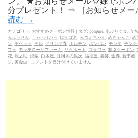
ン。 ★お知らせメール登録でポンパレ
分プレゼント！ ⇒ ［お知らせメー
読む
→
カテゴリー:
おすすめクーポン情報
|
タグ:
ponpare
,
あぶりぐま
,
う
みふうせん
,
しゃべりバー
,
ぽんぱれ
,
みつえちゃん
,
めちゃんこ
,
め
ン
,
チケット
,
テル
,
ドリンク券
,
ホルモン
,
ポンパレ
,
モンテ
,
モンテ
フェ
,
モンテローザファーム
,
リクルート
,
ワラワラ
,
割引クーポン
,
花
,
歌之助
,
焼蔵
,
白木屋
,
目利きの銀次
,
福福屋
,
笑笑
,
金券
,
食事券
,
ジ
,
黄金虫
|
コメントを受け付けていません