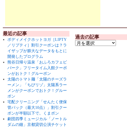
最近の記事
過去の記事
ボディメイクホットヨガ［LIPTY
／リプティ］割引クーポンは？ラ
イザップが膨大なデータをもとに
開発したプログラム
熊谷日帰り温泉「おふろカフェビ
バーク」フリータイム入館クーポ
ンがおトク！グルーポン
太陽のトマト麺「太陽のチーズラ
ーメン」「ちびリゾ」太陽系ラー
メンがクーポンでおトク！グルー
ポン
宅配クリーニング「せんたく便保
管パック（最大10点）」割引クー
ポンが半額以下で。くまポン
劇団四季ミュージカル「ノートル
ダムの鐘」京都貸切公演チケット