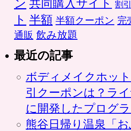
ン
共同購入サイト
割
ト
半額
半額クーポン
完
飲み放題
通販
最近の記事
ボディメイクホット
引クーポンは？ライ
に開発したプログラ
熊谷日帰り温泉「お