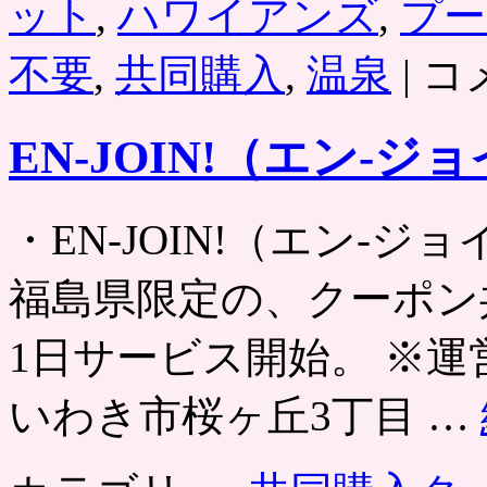
ット
,
ハワイアンズ
,
プー
い
不要
,
共同購入
,
温泉
|
コ
わ
き・
き
EN-JOIN!（エン-ジ
づ
な
リ
ゾ
・EN-JOIN!（エン-ジョイン） 
ー
ト
「ス
福島県限定の、クーポン共
パ
リ
1日サービス開始。 ※運営
ゾ
ー
ト
いわき市桜ヶ丘3丁目 …
ハ
ワ
イ