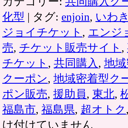
カテゴリー:
共同購入ク
ア
ン
ズ」
化型
|
タグ:
enjoin
,
いわ
日
帰
ジョイチケット
,
エンジ
り
利
用
売
,
チケット販売サイト
,
の
1
チケット
,
共同購入
,
地域
日
券
＋
クーポン
,
地域密着型ク
タ
オ
ル
ポン販売
,
援助員
,
東北
,
な
ど
福島市
,
福島県
,
超オトク
の
セ
ッ
け付けていません
ト