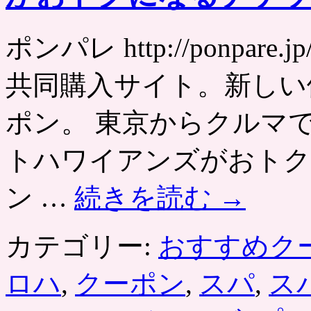
ポンパレ http://ponpa
共同購入サイト。新しい
ポン。 東京からクルマ
トハワイアンズがおトク
ン …
続きを読む
→
カテゴリー:
おすすめク
ロハ
,
クーポン
,
スパ
,
ス