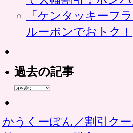
「ケンタッキーフラ
ルーポンでおトク！
過去の記事
過
去
の
記
事
かうくーぽん／割引クー