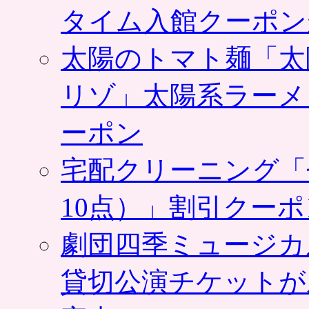
タイム入館クーポン
太陽のトマト麺「太
リゾ」太陽系ラーメ
ーポン
宅配クリーニング「
10点）」割引クー
劇団四季ミュージカ
貸切公演チケットが