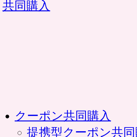
コ
ン
テ
ン
ツ
へ
ス
キ
ッ
プ
クーポン共同購入
提携型クーポン共同