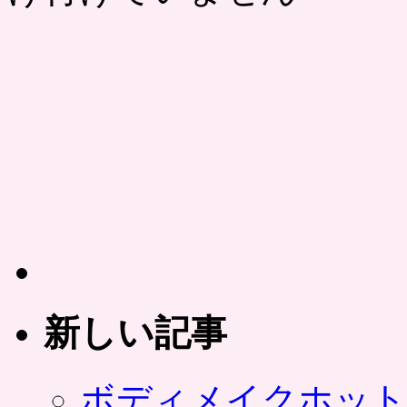
が
お
ト
ク
に
な
る
チ
ケ
ッ
ト
（ク
ー
ポ
ン）、
ポ
ン
新しい記事
パ
レ
は
ボディメイクホット