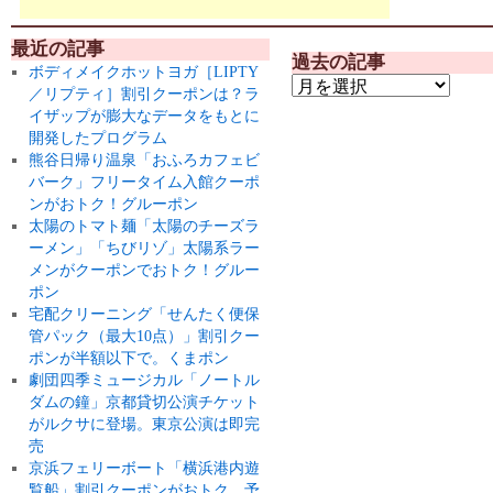
最近の記事
過去の記事
ボディメイクホットヨガ［LIPTY
／リプティ］割引クーポンは？ラ
イザップが膨大なデータをもとに
開発したプログラム
熊谷日帰り温泉「おふろカフェビ
バーク」フリータイム入館クーポ
ンがおトク！グルーポン
太陽のトマト麺「太陽のチーズラ
ーメン」「ちびリゾ」太陽系ラー
メンがクーポンでおトク！グルー
ポン
宅配クリーニング「せんたく便保
管パック（最大10点）」割引クー
ポンが半額以下で。くまポン
劇団四季ミュージカル「ノートル
ダムの鐘」京都貸切公演チケット
がルクサに登場。東京公演は即完
売
京浜フェリーボート「横浜港内遊
覧船」割引クーポンがおトク。予