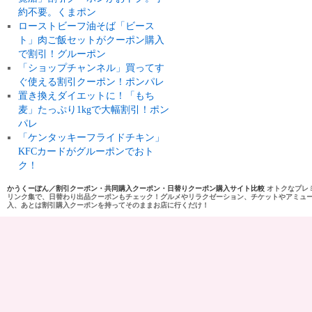
約不要。くまポン
ローストビーフ油そば「ビース
ト」肉ご飯セットがクーポン購入
で割引！グルーポン
「ショップチャンネル」買ってす
ぐ使える割引クーポン！ポンパレ
置き換えダイエットに！「もち
麦」たっぷり1kgで大幅割引！ポン
パレ
「ケンタッキーフライドチキン」
KFCカードがグルーポンでおト
ク！
かうくーぽん／割引クーポン・共同購入クーポン・日替りクーポン購入サイト比較
オトクなプレ
リンク集で、日替わり出品クーポンもチェック！グルメやリラクゼーション、チケットやアミュ
入、あとは割引購入クーポンを持ってそのままお店に行くだけ！