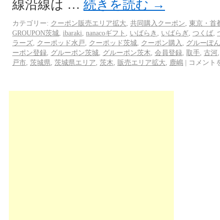
線沿線は …
続きを読む
→
カテゴリー:
クーポン販売エリア拡大
,
共同購入クーポン
,
東京・首
GROUPON茨城
,
ibaraki
,
nanacoギフト
,
いばらき
,
いばらぎ
,
つくば
,
ラーズ
,
クーポッド水戸
,
クーポッド茨城
,
クーポン購入
,
グルーぽ
ーポン登録
,
グルーポン茨城
,
グルーポン茨木
,
会員登録
,
取手
,
古河
戸市
,
茨城県
,
茨城県エリア
,
茨木
,
販売エリア拡大
,
鹿嶋
|
コメント