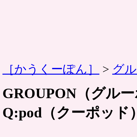
［かうくーぽん］
>
グル
GROUPON（グル
Q:pod（クーポッド