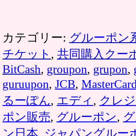
カテゴリー:
グルーポン
チケット
,
共同購入クー
BitCash
,
groupon
,
grupon
,
guruupon
,
JCB
,
MasterCar
るーぽん
,
エディ
,
クレジ
ポン販売
,
グルーポン
,
グ
ン日本
,
ジャパングルー