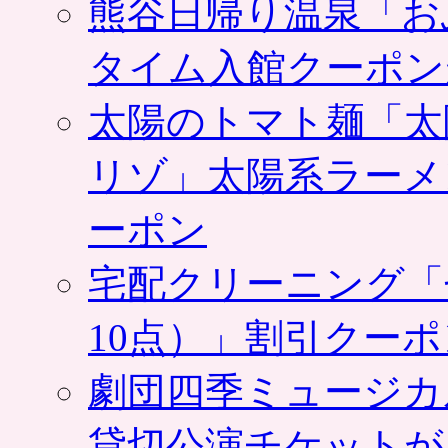
熊谷日帰り温泉「お
タイム入館クーポン
太陽のトマト麺「太
リゾ」太陽系ラーメ
ーポン
宅配クリーニング「
10点）」割引クー
劇団四季ミュージカ
貸切公演チケットが