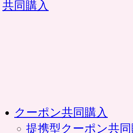
コ
ン
テ
ン
ツ
へ
ス
キ
ッ
プ
クーポン共同購入
提携型クーポン共同