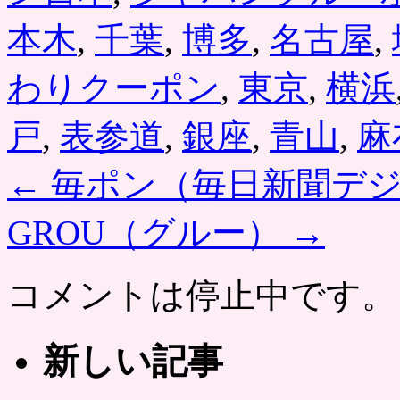
本木
,
千葉
,
博多
,
名古屋
,
わりクーポン
,
東京
,
横浜
戸
,
表参道
,
銀座
,
青山
,
麻
←
毎ポン（毎日新聞デ
GROU（グルー）
→
コメントは停止中です。
新しい記事