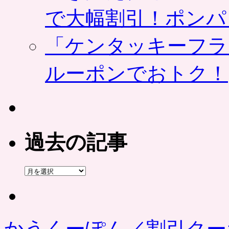
で大幅割引！ポンパ
「ケンタッキーフラ
ルーポンでおトク！
過去の記事
過
去
の
記
事
かうくーぽん／割引クー