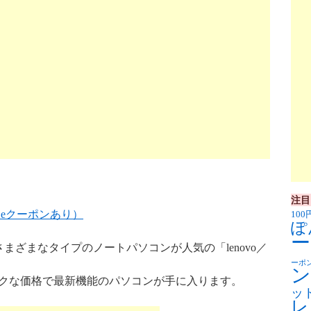
注目
（eクーポンあり）
100
ぽ
ー
まざまなタイプのノートパソコンが人気の「lenovo／
ーポ
ン
トクな価格で最新機能のパソコンが手に入ります。
ッ
レ