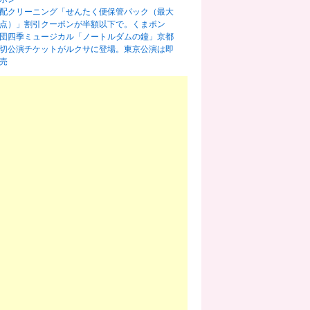
配クリーニング「せんたく便保管パック（最大
0点）」割引クーポンが半額以下で。くまポン
団四季ミュージカル「ノートルダムの鐘」京都
切公演チケットがルクサに登場。東京公演は即
売