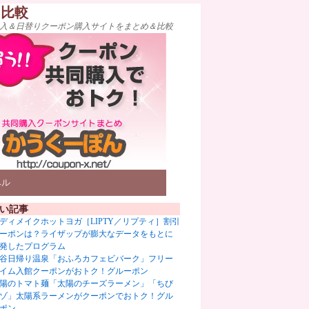
ト比較
入＆日替りクーポン購入サイトをまとめ＆比較
ベル
い記事
ディメイクホットヨガ［LIPTY／リプティ］割引
ーポンは？ライザップが膨大なデータをもとに
発したプログラム
谷日帰り温泉「おふろカフェビバーク」フリー
イム入館クーポンがおトク！グルーポン
陽のトマト麺「太陽のチーズラーメン」「ちび
ゾ」太陽系ラーメンがクーポンでおトク！グル
ポン