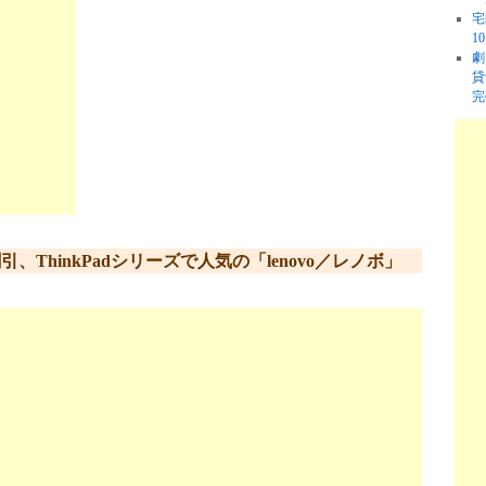
宅
1
劇
貸
完
ThinkPadシリーズで人気の「lenovo／レノボ」