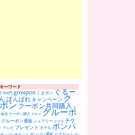
キーワード
ぐるー
groupon
くまポン
円
500円
ク
ん
ぽんぱれ
キャンペーン
ポン
クーポン共同購入
ク
グルーポ
クーポン購入
ン販売
グルメ
チケ
グルーポン通販
シェアリー
スマホ
ポンパ
ト
プレゼント
ホテル
テレビ
ポンパレ通販
リクルート
ル
ポンパレチケット