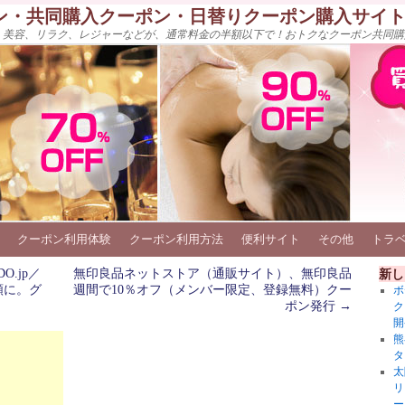
ン・共同購入クーポン・日替りクーポン購入サイ
、美容、リラク、レジャーなどが、通常料金の半額以下で！おトクなクーポン共同購
クーポン利用体験
クーポン利用方法
便利サイト
その他
トラ
.jp／
無印良品ネットストア（通販サイト）、無印良品
新し
額に。グ
週間で10％オフ（メンバー限定、登録無料）クー
ボ
ポン発行
→
ク
開
熊
タ
太
リ
ー