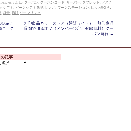
,
lenovo
,
SOHO
,
クーポン
,
クーポンコード
,
サーバー
,
タブレット
,
デスク
クシフト
,
ピークシフト機能
,
レノボ
,
ワークステーション
,
個人
,
値引き
,
策
,
軽量
,
通販
パーマリンク
.jp／
無印良品ネットストア（通販サイト）、無印良品
額に。グ
週間で10％オフ（メンバー限定、登録無料）クー
ポン発行
→
去の記事