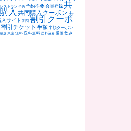
共
予約不要
会員登録
レストラン
予約
購入
共同購入クーポン
共
割引クーポ
購入サイト
割引
ン
割引チケット
半額
半額クーポン
送料無料
飲み
通販
東京
無料
抽選
送料込み