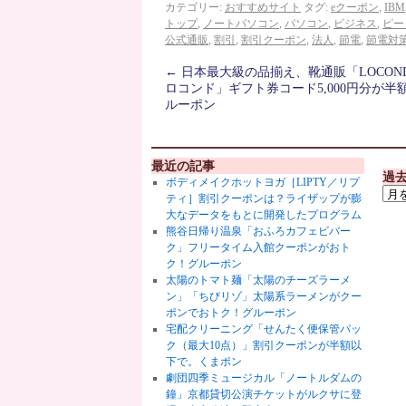
カテゴリー:
おすすめサイト
タグ:
eクーポン
,
IBM
トップ
,
ノートパソコン
,
パソコン
,
ビジネス
,
ピー
公式通販
,
割引
,
割引クーポン
,
法人
,
節電
,
節電対
←
日本最大級の品揃え、靴通販「LOCONDO
ロコンド」ギフト券コード5,000円分が半
ルーポン
最近の記事
過
ボディメイクホットヨガ［LIPTY／リプ
ティ］割引クーポンは？ライザップが膨
大なデータをもとに開発したプログラム
熊谷日帰り温泉「おふろカフェビバー
ク」フリータイム入館クーポンがおト
ク！グルーポン
太陽のトマト麺「太陽のチーズラーメ
ン」「ちびリゾ」太陽系ラーメンがクー
ポンでおトク！グルーポン
宅配クリーニング「せんたく便保管パッ
ク（最大10点）」割引クーポンが半額以
下で。くまポン
劇団四季ミュージカル「ノートルダムの
鐘」京都貸切公演チケットがルクサに登