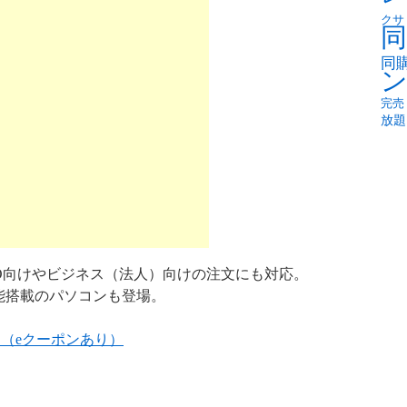
クサ
同
同
完売
放題
O向けやビジネス（法人）向けの注文にも対応。
能搭載のパソコンも登場。
ト（eクーポンあり）