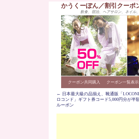
かうくーぽん／割引クーポ
飲食、宿泊、ヘアサロン、ネイル
クーポン共同購入
クーポン一覧表示
←
日本最大級の品揃え、靴通販「LOCONDO
ロコンド」ギフト券コード5,000円分が半
ルーポン