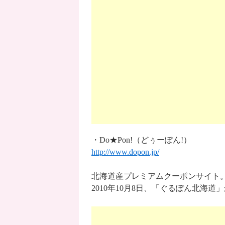
・Do★Pon!（どぅーぽん!）
http://www.dopon.jp/
北海道産プレミアムクーポンサイト
2010年10月8日、「ぐるぽん北海