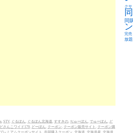
クサ
同
同
完売
放題
n
,
STV
,
ぐるぽん
,
ぐるぽん北海道
,
すすきの
,
ぢゅーぽん
,
でゅーぽん
,
ど
どさんこワイド179
,
どーぽん
,
クーポン
,
クーポン販売サイト
,
クーポン購
プレミアムクーポンサイト
,
共同購入クーポン
,
北海道
,
北海道産
,
北海道