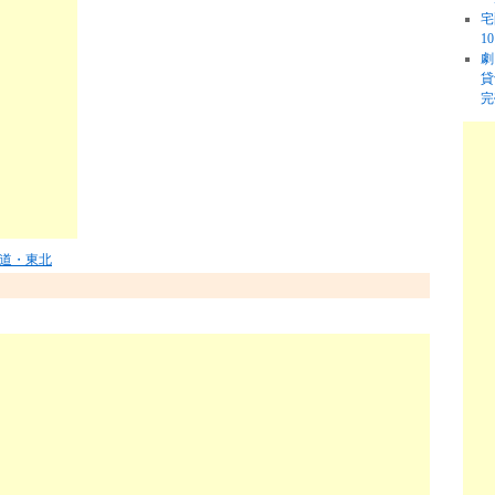
宅
1
劇
貸
完
道・東北