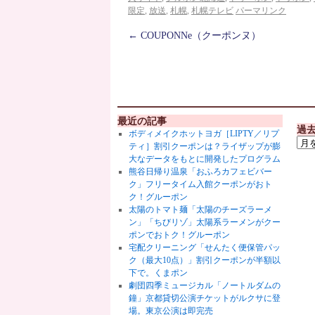
限定
,
放送
,
札幌
,
札幌テレビ
パーマリンク
←
COUPONNe（クーポンヌ）
最近の記事
過
ボディメイクホットヨガ［LIPTY／リプ
ティ］割引クーポンは？ライザップが膨
大なデータをもとに開発したプログラム
熊谷日帰り温泉「おふろカフェビバー
ク」フリータイム入館クーポンがおト
ク！グルーポン
太陽のトマト麺「太陽のチーズラーメ
ン」「ちびリゾ」太陽系ラーメンがクー
ポンでおトク！グルーポン
宅配クリーニング「せんたく便保管パッ
ク（最大10点）」割引クーポンが半額以
下で。くまポン
劇団四季ミュージカル「ノートルダムの
鐘」京都貸切公演チケットがルクサに登
場。東京公演は即完売