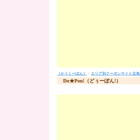
［かうくーぽん］
>
エリア別クーポンサイト
北海
Do★Pon!（どぅーぽん!）