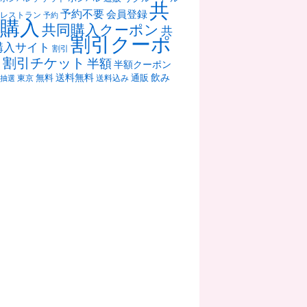
共
予約不要
会員登録
レストラン
予約
購入
共同購入クーポン
共
割引クーポ
購入サイト
割引
ン
割引チケット
半額
半額クーポン
送料無料
飲み
通販
東京
無料
抽選
送料込み