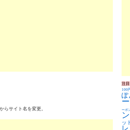
注目
100
ぽ
ー
。
道」からサイト名を変更。
ーポ
ン
ッ
レ