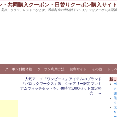
ン・共同購入クーポン・日替りクーポン購入サイ
、美容、リラク、レジャーなどが、通常料金の半額以下で！おトクなクーポン共同購
クーポン利用体験
クーポン利用方法
便利サイト
その他
トラ
人気アニメ「ワンピース」アイテムのブランド
新し
『バロックワークス』製、シェアリー限定プレミ
ボ
アムウォッチセットを、48時間5,000セット限定発
ク
売！
→
開
熊
タ
太
リ
ー