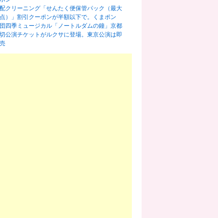
配クリーニング「せんたく便保管パック（最大
0点）」割引クーポンが半額以下で。くまポン
団四季ミュージカル「ノートルダムの鐘」京都
切公演チケットがルクサに登場。東京公演は即
売