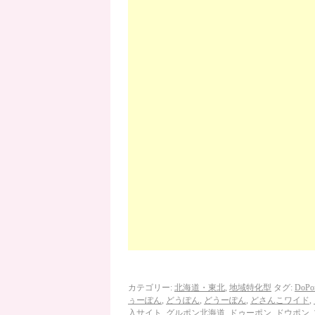
カテゴリー:
北海道・東北
,
地域特化型
タグ:
DoPo
ぅーぽん
,
どうぽん
,
どうーぽん
,
どさんこワイド
,
入サイト
,
グルポン北海道
,
ドゥーポン
,
ドウポン
,