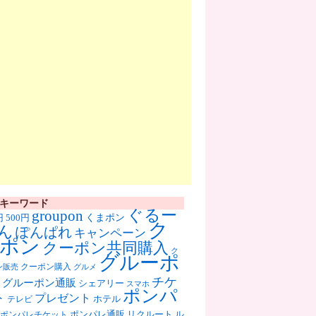
キーワード
ぐるー
groupon
くまポン
円
500円
ク
ん
ぽんぱれ
キャンペーン
ポン
クーポン共同購入
ク
グルーポ
クーポン購入
ン販売
グルメ
チケ
グルーポン通販
シェアリー
スマホ
ポンパ
ト
プレゼント
ホテル
テレビ
ポンパレ通販
リクルート
ル
ポンパレチケット