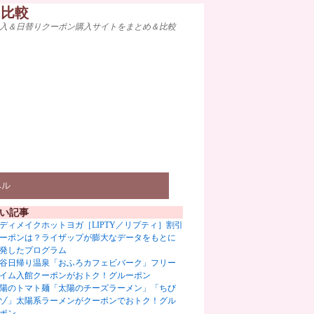
ト比較
入＆日替りクーポン購入サイトをまとめ＆比較
ベル
い記事
ディメイクホットヨガ［LIPTY／リプティ］割引
ーポンは？ライザップが膨大なデータをもとに
発したプログラム
谷日帰り温泉「おふろカフェビバーク」フリー
イム入館クーポンがおトク！グルーポン
陽のトマト麺「太陽のチーズラーメン」「ちび
ゾ」太陽系ラーメンがクーポンでおトク！グル
ポン