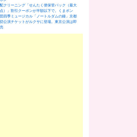
配クリーニング「せんたく便保管パック（最大
0点）」割引クーポンが半額以下で。くまポン
団四季ミュージカル「ノートルダムの鐘」京都
切公演チケットがルクサに登場。東京公演は即
売