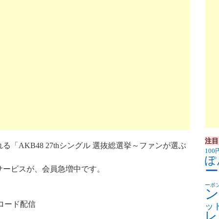
注目
る「AKB48 27thシングル 選抜総選挙～ファンが選ぶ
100
ぽ
ー
サービスが、会員急増中です。
ーポ
ン
ロード配信
ッ
レ