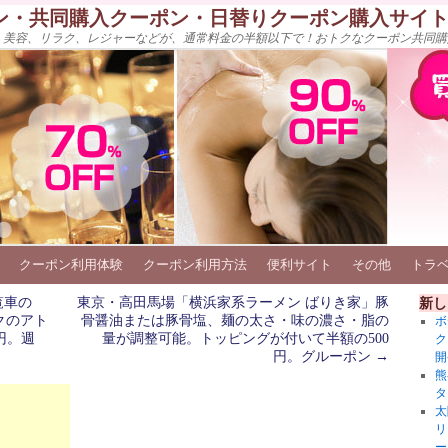
ン・共同購入クーポン・日替りクーポン購入サイ
、美容、リラク、レジャーなどが、通常料金の半額以下で！おトクなクーポン共同購
クーポン利用体験
クーポン利用方法
便利サイト
その他
トラ
覧車の
東京・高田馬場「横浜家系ラーメン ばりき家」豚
新し
クのアト
骨醤油または豚骨塩、麺の太さ・味の濃さ・脂の
ボ
円。週
量が調整可能。トッピングが付いて半額の500
ク
円。グルーポン
→
開
熊
タ
太
リ
ー