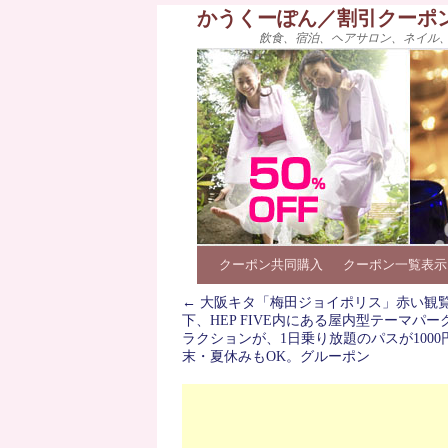
かうくーぽん／割引クーポ
飲食、宿泊、ヘアサロン、ネイル
クーポン共同購入
クーポン一覧表示
←
大阪キタ「梅田ジョイポリス」赤い観
下、HEP FIVE内にある屋内型テーマパー
ラクションが、1日乗り放題のパスが1000
末・夏休みもOK。グルーポン