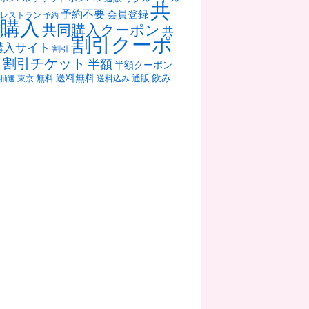
共
予約不要
会員登録
レストラン
予約
購入
共同購入クーポン
共
割引クーポ
購入サイト
割引
ン
割引チケット
半額
半額クーポン
送料無料
飲み
通販
東京
無料
抽選
送料込み