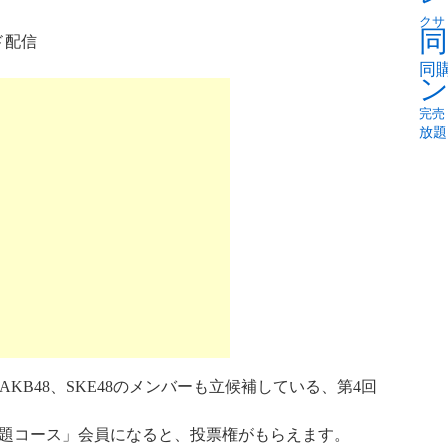
クサ
同
ド配信
同
完売
放題
KB48、SKE48のメンバーも立候補している、第4回
放題コース」会員になると、投票権がもらえます。