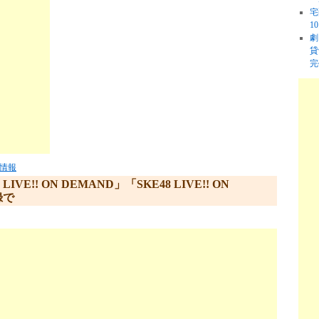
宅
1
劇
貸
完
情報
VE!! ON DEMAND」「SKE48 LIVE!! ON
録で