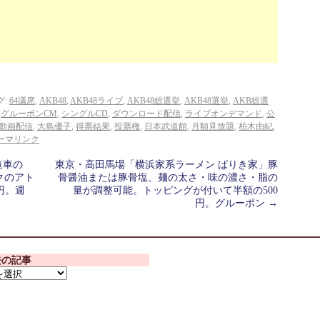
グ:
64議席
,
AKB48
,
AKB48ライブ
,
AKB48総選挙
,
AKB48選挙
,
AKB総選
,
グルーポンCM
,
シングルCD
,
ダウンロード配信
,
ライブオンデマンド
,
公
動画配信
,
大島優子
,
得票結果
,
投票権
,
日本武道館
,
月額見放題
,
柏木由紀
,
ーマリンク
覧車の
東京・高田馬場「横浜家系ラーメン ばりき家」豚
クのアト
骨醤油または豚骨塩、麺の太さ・味の濃さ・脂の
円。週
量が調整可能。トッピングが付いて半額の500
円。グルーポン
→
去の記事