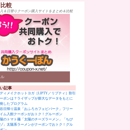
ト比較
入＆日替りクーポン購入サイトをまとめ＆比較
ベル
い記事
ディメイクホットヨガ［LIPTY／リプティ］割引
ーポンは？ライザップが膨大なデータをもとに
発したプログラム
谷日帰り温泉「おふろカフェビバーク」フリー
イム入館クーポンがおトク！グルーポン
陽のトマト麺「太陽のチーズラーメン」「ちび
ゾ」太陽系ラーメンがクーポンでおトク！グル
ポン