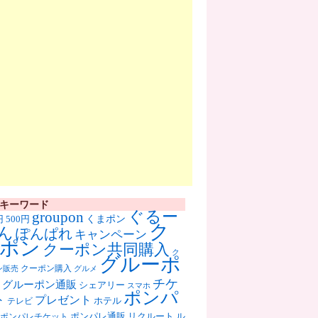
キーワード
ぐるー
groupon
くまポン
円
500円
ク
ん
ぽんぱれ
キャンペーン
ポン
クーポン共同購入
ク
グルーポ
クーポン購入
ン販売
グルメ
チケ
グルーポン通販
シェアリー
スマホ
ポンパ
ト
プレゼント
ホテル
テレビ
ポンパレ通販
リクルート
ル
ポンパレチケット