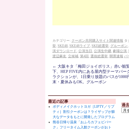
カテゴリー:
クーポン共同購入サイト関連情報
タ
挙
,
SKE48
,
SKE48ライブ
,
SKE総選挙
,
グルーポン
演ダウンロード
,
公演当日
,
公演生中継
,
劇場公演
,
渡辺麻友
,
立候補
,
第4回
,
選抜総選挙
,
開票速報
パ
←
大阪キタ「梅田ジョイポリス」赤い観
下、HEP FIVE内にある屋内型テーマパー
ラクションが、1日乗り放題のパスが1000
末・夏休みもOK。グルーポン
最近の記事
過
ボディメイクホットヨガ［LIPTY／リプ
ティ］割引クーポンは？ライザップが膨
大なデータをもとに開発したプログラム
熊谷日帰り温泉「おふろカフェビバー
ク」フリータイム入館クーポンがおト