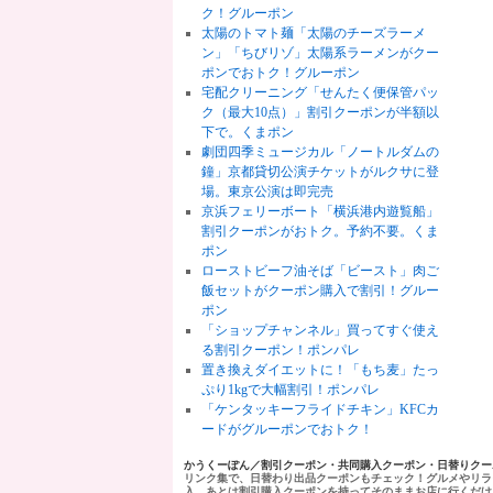
ク！グルーポン
太陽のトマト麺「太陽のチーズラーメ
ン」「ちびリゾ」太陽系ラーメンがクー
ポンでおトク！グルーポン
宅配クリーニング「せんたく便保管パッ
ク（最大10点）」割引クーポンが半額以
下で。くまポン
劇団四季ミュージカル「ノートルダムの
鐘」京都貸切公演チケットがルクサに登
場。東京公演は即完売
京浜フェリーボート「横浜港内遊覧船」
割引クーポンがおトク。予約不要。くま
ポン
ローストビーフ油そば「ビースト」肉ご
飯セットがクーポン購入で割引！グルー
ポン
「ショップチャンネル」買ってすぐ使え
る割引クーポン！ポンパレ
置き換えダイエットに！「もち麦」たっ
ぷり1kgで大幅割引！ポンパレ
「ケンタッキーフライドチキン」KFCカ
ードがグルーポンでおトク！
かうくーぽん／割引クーポン・共同購入クーポン・日替りク
リンク集で、日替わり出品クーポンもチェック！グルメやリラ
入、あとは割引購入クーポンを持ってそのままお店に行くだけ