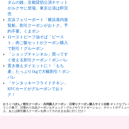
ダムの鐘」京都貸切公演チケット
がルクサに登場。東京公演は即完
売
京浜フェリーボート「横浜港内遊
覧船」割引クーポンがおトク。予
約不要。くまポン
ローストビーフ油そば「ビース
ト」肉ご飯セットがクーポン購入
で割引！グルーポン
「ショップチャンネル」買ってす
ぐ使える割引クーポン！ポンパレ
置き換えダイエットに！「もち
麦」たっぷり1kgで大幅割引！ポン
パレ
「ケンタッキーフライドチキン」
KFCカードがグルーポンでおト
ク！
かうくーぽん／割引クーポン・共同購入クーポン・日替りクーポン購入サイト比較
オトクなプレ
リンク集で、日替わり出品クーポンもチェック！グルメやリラクゼーション、チケットやアミュ
入、あとは割引購入クーポンを持ってそのままお店に行くだけ！