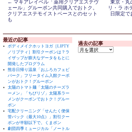
←
マキアレイベル「薬用クリアエステヴ
東京・丸
ェール」グルーポン共同購入でおトク。
リ・ラ ホ
クリアエステモイストベースとのセット
日限定で
も
最近の記事
過去の記事
ボディメイクホットヨガ［LIPTY
／リプティ］割引クーポンは？ラ
イザップが膨大なデータをもとに
開発したプログラム
熊谷日帰り温泉「おふろカフェビ
バーク」フリータイム入館クーポ
ンがおトク！グルーポン
太陽のトマト麺「太陽のチーズラ
ーメン」「ちびリゾ」太陽系ラー
メンがクーポンでおトク！グルー
ポン
宅配クリーニング「せんたく便保
管パック（最大10点）」割引クー
ポンが半額以下で。くまポン
劇団四季ミュージカル「ノートル