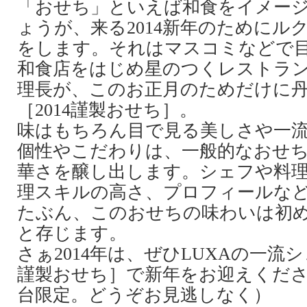
「おせち」といえば和食をイメー
ょうが、来る2014新年のためにル
をします。それはマスコミなどで
和食店をはじめ星のつくレストラ
理長が、このお正月のためだけに
［2014謹製おせち］。
味はもちろん目で見る美しさや一
個性やこだわりは、一般的なおせ
華さを醸し出します。シェフや料
理スキルの高さ、プロフィールな
たぶん、このおせちの味わいは初め
と存じます。
さぁ2014年は、ぜひLUXAの一流シ
謹製おせち］で新年をお迎えくださ
台限定。どうぞお見逃しなく）