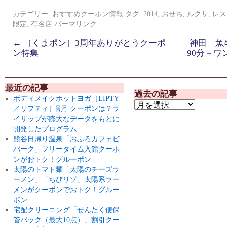
カテゴリー:
おすすめクーポン情報
タグ:
2014
,
おせち
,
ルクサ
,
レス
限定
,
有名店
パーマリンク
←
［くまポン］3周年ありがとうクーポ
神田「魚
ン特集
90分＋
最近の記事
過去の記事
ボディメイクホットヨガ［LIPTY
／リプティ］割引クーポンは？ラ
イザップが膨大なデータをもとに
開発したプログラム
熊谷日帰り温泉「おふろカフェビ
バーク」フリータイム入館クーポ
ンがおトク！グルーポン
太陽のトマト麺「太陽のチーズラ
ーメン」「ちびリゾ」太陽系ラー
メンがクーポンでおトク！グルー
ポン
宅配クリーニング「せんたく便保
管パック（最大10点）」割引クー