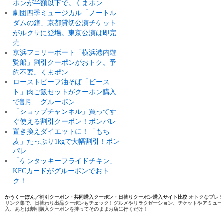
ポンが半額以下で。くまポン
劇団四季ミュージカル「ノートル
ダムの鐘」京都貸切公演チケット
がルクサに登場。東京公演は即完
売
京浜フェリーボート「横浜港内遊
覧船」割引クーポンがおトク。予
約不要。くまポン
ローストビーフ油そば「ビース
ト」肉ご飯セットがクーポン購入
で割引！グルーポン
「ショップチャンネル」買ってす
ぐ使える割引クーポン！ポンパレ
置き換えダイエットに！「もち
麦」たっぷり1kgで大幅割引！ポン
パレ
「ケンタッキーフライドチキン」
KFCカードがグルーポンでおト
ク！
かうくーぽん／割引クーポン・共同購入クーポン・日替りクーポン購入サイト比較
オトクなプレ
リンク集で、日替わり出品クーポンもチェック！グルメやリラクゼーション、チケットやアミュ
入、あとは割引購入クーポンを持ってそのままお店に行くだけ！