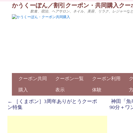
かうくーぽん／割引クーポン・共同購入クー
飲食、宿泊、ヘアサロン、ネイル、美容、リラク、レジャーな
クーポン共同
クーポン一覧
クーポン利用
購入
表示
体験
←
［くまポン］3周年ありがとうクーポ
神田「魚
ン特集
90分＋