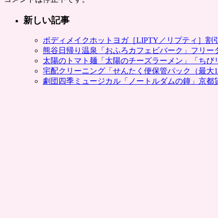
新しい記事
ボディメイクホットヨガ［LIPTY／リプティ］
熊谷日帰り温泉「おふろカフェビバーク」フリー
太陽のトマト麺「太陽のチーズラーメン」「ちび
宅配クリーニング「せんたく便保管パック（最大1
劇団四季ミュージカル「ノートルダムの鐘」京都