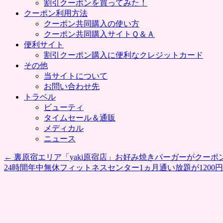
割引クーポンを買ってみた！
クーポン利用方法
クーポン共同購入の使い方
クーポン共同購入サイトＱ＆Ａ
便利サイト
割引クーポン購入に便利なクレジットカード
その他
当サイトについて
お問い合わせ先
トラベル
ビューティ
タイムセール＆通販
メディカル
ニュース
←
裏原宿エリア「yaki原宿店」お好み焼きバーガーがクーポ
24時間年中無休フィットネスセンター1ヵ月通い放題が1200