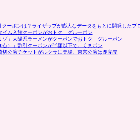
割引クーポンは？ライザップが膨大なデータをもとに開発したプ
タイム入館クーポンがおトク！グルーポン
リゾ」太陽系ラーメンがクーポンでおトク！グルーポン
0点）」割引クーポンが半額以下で。くまポン
貸切公演チケットがルクサに登場。東京公演は即完売