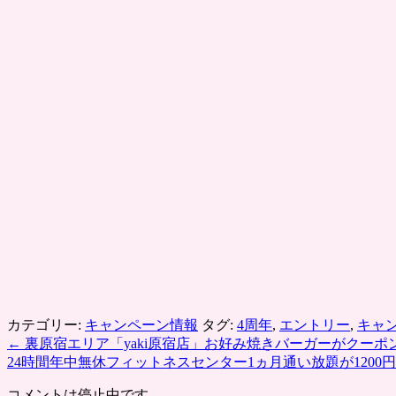
カテゴリー:
キャンペーン情報
タグ:
4周年
,
エントリー
,
キャ
←
裏原宿エリア「yaki原宿店」お好み焼きバーガーがクーポ
24時間年中無休フィットネスセンター1ヵ月通い放題が1200
コメントは停止中です。