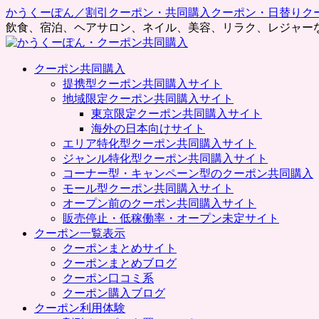
かうくーぽん／割引クーポン・共同購入クーポン・日替りク
飲食、宿泊、ヘアサロン、ネイル、美容、リラク、レジャー
コ
クーポン共同購入
ン
提携型クーポン共同購入サイト
テ
地域限定クーポン共同購入サイト
ン
東京限定クーポン共同購入サイト
ツ
海外の日本向けサイト
へ
エリア特化型クーポン共同購入サイト
ス
ジャンル特化型クーポン共同購入サイト
キ
コーナー型・キャンペーン型のクーポン共同購入
ッ
モール型クーポン共同購入サイト
プ
オープン前のクーポン共同購入サイト
販売停止・低稼働率・オープン未定サイト
クーポン一覧表示
クーポンまとめサイト
クーポンまとめブログ
クーポン口コミ系
クーポン購入ブログ
クーポン利用体験