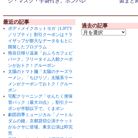
ジ・マスク・手袋付き。ポンパレ
製まと
最近の記事
過去の記事
ボディメイクホットヨガ［LIPTY
／リプティ］割引クーポンは？ラ
イザップが膨大なデータをもとに
開発したプログラム
熊谷日帰り温泉「おふろカフェビ
バーク」フリータイム入館クーポ
ンがおトク！グルーポン
太陽のトマト麺「太陽のチーズラ
ーメン」「ちびリゾ」太陽系ラー
メンがクーポンでおトク！グルー
ポン
宅配クリーニング「せんたく便保
管パック（最大10点）」割引クー
ポンが半額以下で。くまポン
劇団四季ミュージカル「ノートル
ダムの鐘」京都貸切公演チケット
がルクサに登場。東京公演は即完
売