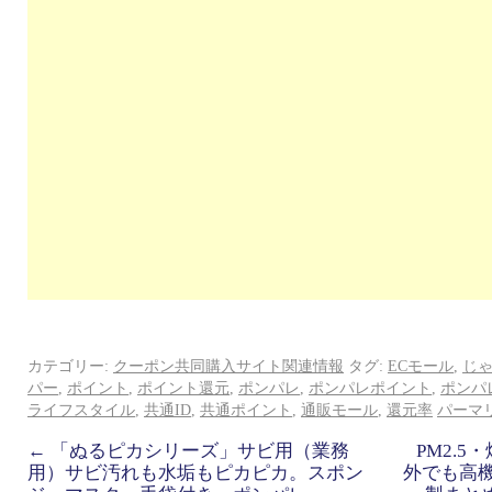
カテゴリー:
クーポン共同購入サイト関連情報
タグ:
ECモール
,
じ
パー
,
ポイント
,
ポイント還元
,
ポンパレ
,
ポンパレポイント
,
ポンパ
ライフスタイル
,
共通ID
,
共通ポイント
,
通販モール
,
還元率
パーマ
←
「ぬるピカシリーズ」サビ用（業務
PM2.
用）サビ汚れも水垢もピカピカ。スポン
外でも高