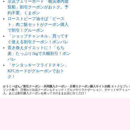
京浜フェリーボート「横浜港内遊
覧船」割引クーポンがおトク。予
約不要。くまポン
ローストビーフ油そば「ビース
ト」肉ご飯セットがクーポン購入
で割引！グルーポン
「ショップチャンネル」買ってす
ぐ使える割引クーポン！ポンパレ
置き換えダイエットに！「もち
麦」たっぷり1kgで大幅割引！ポン
パレ
「ケンタッキーフライドチキン」
KFCカードがグルーポンでおト
ク！
かうくーぽん／割引クーポン・共同購入クーポン・日替りクーポン購入サイト比較
オトクなプレ
リンク集で、日替わり出品クーポンもチェック！グルメやリラクゼーション、チケットやアミュ
入、あとは割引購入クーポンを持ってそのままお店に行くだけ！