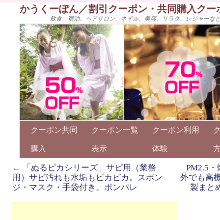
かうくーぽん／割引クーポン・共同購入クー
飲食、宿泊、ヘアサロン、ネイル、美容、リラク、レジャーな
クーポン共同
クーポン一覧
クーポン利用
購入
表示
体験
←
「ぬるピカシリーズ」サビ用（業務
PM2.
用）サビ汚れも水垢もピカピカ。スポン
外でも高
ジ・マスク・手袋付き。ポンパレ
製まと