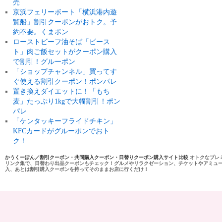
売
京浜フェリーボート「横浜港内遊
覧船」割引クーポンがおトク。予
約不要。くまポン
ローストビーフ油そば「ビース
ト」肉ご飯セットがクーポン購入
で割引！グルーポン
「ショップチャンネル」買ってす
ぐ使える割引クーポン！ポンパレ
置き換えダイエットに！「もち
麦」たっぷり1kgで大幅割引！ポン
パレ
「ケンタッキーフライドチキン」
KFCカードがグルーポンでおト
ク！
かうくーぽん／割引クーポン・共同購入クーポン・日替りクーポン購入サイト比較
オトクなプレ
リンク集で、日替わり出品クーポンもチェック！グルメやリラクゼーション、チケットやアミュ
入、あとは割引購入クーポンを持ってそのままお店に行くだけ！