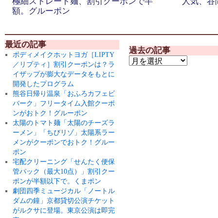
極細ストレート麺、割引クーポンで半
人気、谷
額。グルーポン
最近の記事
過去の記事
ボディメイクホットヨガ［LIPTY
／リプティ］割引クーポンは？ラ
イザップが膨大なデータをもとに
開発したプログラム
熊谷日帰り温泉「おふろカフェビ
バーク」フリータイム入館クーポ
ンがおトク！グルーポン
太陽のトマト麺「太陽のチーズラ
ーメン」「ちびリゾ」太陽系ラー
メンがクーポンでおトク！グルー
ポン
宅配クリーニング「せんたく便保
管パック（最大10点）」割引クー
ポンが半額以下で。くまポン
劇団四季ミュージカル「ノートル
ダムの鐘」京都貸切公演チケット
がルクサに登場。東京公演は即完