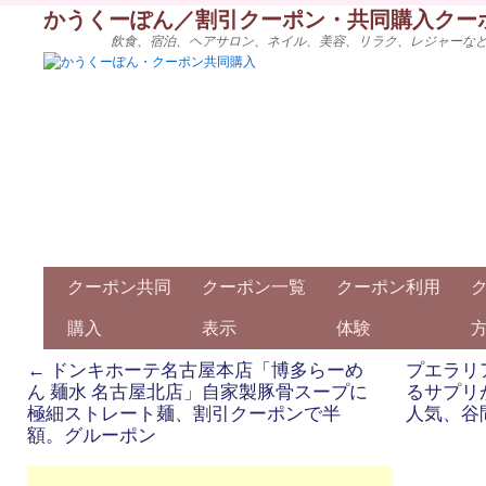
かうくーぽん／割引クーポン・共同購入クー
飲食、宿泊、ヘアサロン、ネイル、美容、リラク、レジャーな
クーポン共同
クーポン一覧
クーポン利用
購入
表示
体験
←
ドンキホーテ名古屋本店「博多らーめ
プエラリ
ん 麺水 名古屋北店」自家製豚骨スープに
るサプリ
極細ストレート麺、割引クーポンで半
人気、谷
額。グルーポン