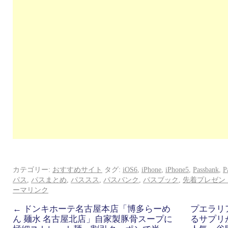
カテゴリー:
おすすめサイト
タグ:
iOS6
,
iPhone
,
iPhone5
,
Passbank
,
P
パス
,
パスまとめ
,
パススス
,
パスバンク
,
パスブック
,
先着プレゼン
ーマリンク
←
ドンキホーテ名古屋本店「博多らーめ
プエラリ
ん 麺水 名古屋北店」自家製豚骨スープに
るサプリ