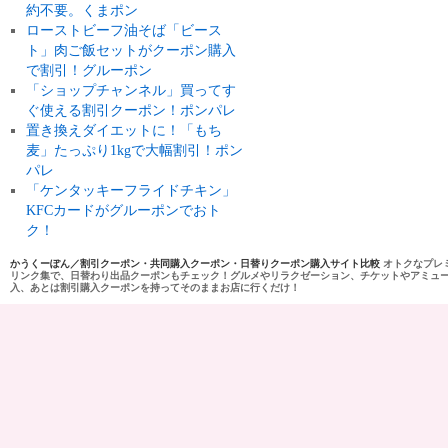
約不要。くまポン
ローストビーフ油そば「ビース
ト」肉ご飯セットがクーポン購入
で割引！グルーポン
「ショップチャンネル」買ってす
ぐ使える割引クーポン！ポンパレ
置き換えダイエットに！「もち
麦」たっぷり1kgで大幅割引！ポン
パレ
「ケンタッキーフライドチキン」
KFCカードがグルーポンでおト
ク！
かうくーぽん／割引クーポン・共同購入クーポン・日替りクーポン購入サイト比較
オトクなプレ
リンク集で、日替わり出品クーポンもチェック！グルメやリラクゼーション、チケットやアミュ
入、あとは割引購入クーポンを持ってそのままお店に行くだけ！