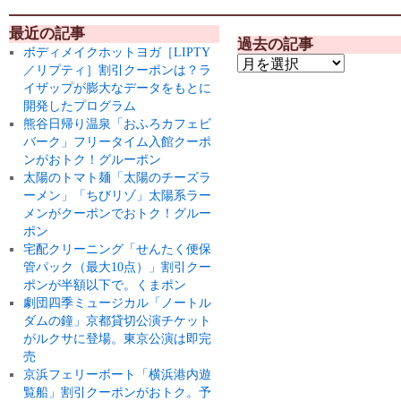
最近の記事
過去の記事
ボディメイクホットヨガ［LIPTY
／リプティ］割引クーポンは？ラ
イザップが膨大なデータをもとに
開発したプログラム
熊谷日帰り温泉「おふろカフェビ
バーク」フリータイム入館クーポ
ンがおトク！グルーポン
太陽のトマト麺「太陽のチーズラ
ーメン」「ちびリゾ」太陽系ラー
メンがクーポンでおトク！グルー
ポン
宅配クリーニング「せんたく便保
管パック（最大10点）」割引クー
ポンが半額以下で。くまポン
劇団四季ミュージカル「ノートル
ダムの鐘」京都貸切公演チケット
がルクサに登場。東京公演は即完
売
京浜フェリーボート「横浜港内遊
覧船」割引クーポンがおトク。予