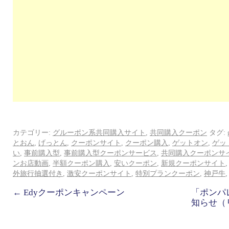
カテゴリー:
グルーポン系共同購入サイト
,
共同購入クーポン
タグ:
とおん
,
げっとん
,
クーポンサイト
,
クーポン購入
,
ゲットオン
,
ゲッ
い
,
事前購入型
,
事前購入型クーポンサービス
,
共同購入クーポンサ
ンお店動画
,
半額クーポン購入
,
安いクーポン
,
新規クーポンサイト
外旅行抽選付き
,
激安クーポンサイト
,
特別プランクーポン
,
神戸牛
←
Edyクーポンキャンペーン
「ポンパ
知らせ（