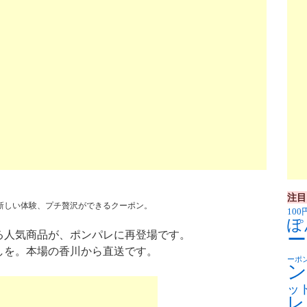
注目
新しい体験、プチ贅沢ができるクーポン。
100
ぽ
る人気商品が、ポンパレに再登場です。
ー
しを。本場の香川から直送です。
ーポ
ン
ッ
レ