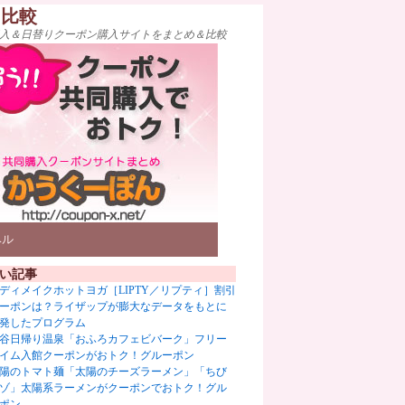
ト比較
入＆日替りクーポン購入サイトをまとめ＆比較
ベル
い記事
ディメイクホットヨガ［LIPTY／リプティ］割引
ーポンは？ライザップが膨大なデータをもとに
発したプログラム
谷日帰り温泉「おふろカフェビバーク」フリー
イム入館クーポンがおトク！グルーポン
陽のトマト麺「太陽のチーズラーメン」「ちび
ゾ」太陽系ラーメンがクーポンでおトク！グル
ポン