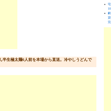
宅
1
劇
貸
完
ん半生極太麺6人前を本場から直送。冷やしうどんで