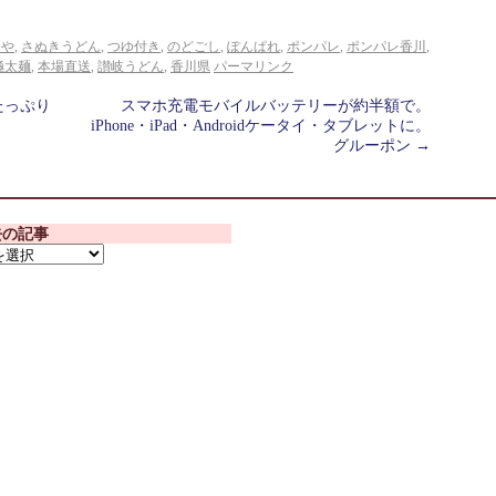
らや
,
さぬきうどん
,
つゆ付き
,
のどごし
,
ぽんぱれ
,
ポンパレ
,
ポンパレ香川
,
極太麺
,
本場直送
,
讃岐うどん
,
香川県
パーマリンク
たっぷり
スマホ充電モバイルバッテリーが約半額で。
iPhone・iPad・Androidケータイ・タブレットに。
グルーポン
→
去の記事