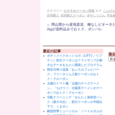
カテゴリー:
おすすめクーポン情報
タグ:
こんぴ
共同購入
,
共同購入クーポン
,
冷やしうどん
,
半生
←
岡山県から産地直送、種なしピオーネ
2kgが送料込みでおトク。ポンパレ
最近の記事
過
ボディメイクホットヨガ［LIPTY／リプ
ティ］割引クーポンは？ライザップが膨
大なデータをもとに開発したプログラム
熊谷日帰り温泉「おふろカフェビバー
ク」フリータイム入館クーポンがおト
ク！グルーポン
太陽のトマト麺「太陽のチーズラーメ
ン」「ちびリゾ」太陽系ラーメンがクー
ポンでおトク！グルーポン
宅配クリーニング「せんたく便保管パッ
ク（最大10点）」割引クーポンが半額以
下で。くまポン
劇団四季ミュージカル「ノートルダムの