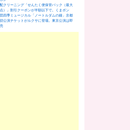
配クリーニング「せんたく便保管パック（最大
0点）」割引クーポンが半額以下で。くまポン
団四季ミュージカル「ノートルダムの鐘」京都
切公演チケットがルクサに登場。東京公演は即
売