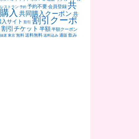
共
予約不要
会員登録
レストラン
予約
購入
共同購入クーポン
共
割引クーポ
購入サイト
割引
ン
割引チケット
半額
半額クーポン
送料無料
飲み
通販
東京
無料
抽選
送料込み