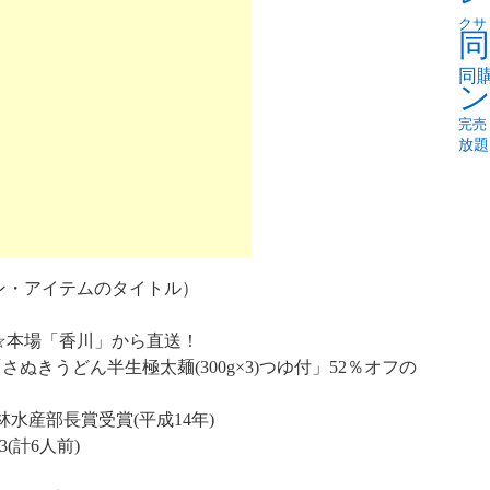
クサ
同
同
完売
放題
ン・アイテムのタイトル）
☆本場「香川」から直送！
さぬきうどん半生極太麺(300g×3)つゆ付」52％オフの
水産部長賞受賞(平成14年)
(計6人前)