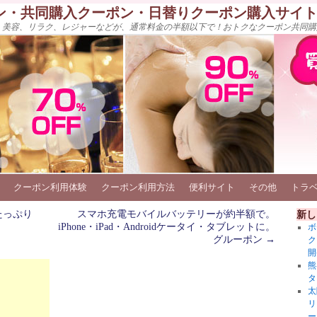
ン・共同購入クーポン・日替りクーポン購入サイ
、美容、リラク、レジャーなどが、通常料金の半額以下で！おトクなクーポン共同購
クーポン利用体験
クーポン利用方法
便利サイト
その他
トラ
たっぷり
スマホ充電モバイルバッテリーが約半額で。
新し
iPhone・iPad・Androidケータイ・タブレットに。
ボ
グルーポン
→
ク
開
熊
タ
太
リ
ー