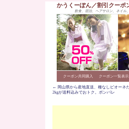
かうくーぽん／割引クーポ
飲食、宿泊、ヘアサロン、ネイル
クーポン共同購入
クーポン一覧表示
←
岡山県から産地直送、種なしピオーネ
2kgが送料込みでおトク。ポンパレ