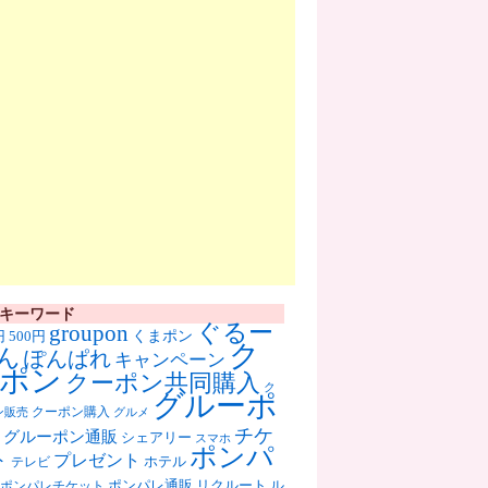
キーワード
ぐるー
groupon
くまポン
円
500円
ク
ん
ぽんぱれ
キャンペーン
ポン
クーポン共同購入
ク
グルーポ
クーポン購入
ン販売
グルメ
チケ
グルーポン通販
シェアリー
スマホ
ポンパ
ト
プレゼント
ホテル
テレビ
ポンパレ通販
リクルート
ル
ポンパレチケット