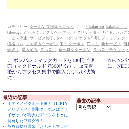
カテゴリー:
クーポン共同購入コラム
タグ:
kakakucom
,
kakakucomu
,
taberogu
,
たべろぐ
,
アグリゲーター
,
アグリゲーターサイト
,
カカク
ービス停止
,
サービス終了
,
タベログ
,
チケット印刷
,
プレミアムク
価格コム
,
共同購入クーポン
,
割引クーポン
,
口コミ
,
新サービス
,
有
売終了
,
購入済み
,
食べログ
,
食べログクーポン
,
食べログチケット
←
ポンパレ：マックカードを100円で販
NECの
売（マクドナルドで500円分）、販売直
に。NEC
後からアクセス集中で購入しづらい状態
に
最近の記事
過去の記事
ボディメイクホットヨガ［LIPTY
／リプティ］割引クーポンは？ラ
イザップが膨大なデータをもとに
開発したプログラム
熊谷日帰り温泉「おふろカフェビ