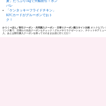
麦」たっぷり1kgで大幅割引！ポン
パレ
「ケンタッキーフライドチキン」
KFCカードがグルーポンでおト
ク！
かうくーぽん／割引クーポン・共同購入クーポン・日替りクーポン購入サイト比較
オトクなプレ
リンク集で、日替わり出品クーポンもチェック！グルメやリラクゼーション、チケットやアミュ
入、あとは割引購入クーポンを持ってそのままお店に行くだけ！