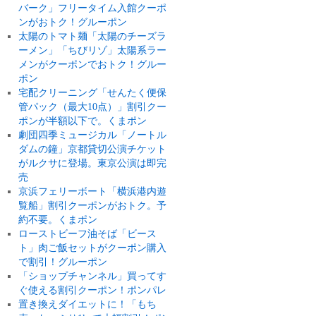
バーク」フリータイム入館クーポ
ンがおトク！グルーポン
太陽のトマト麺「太陽のチーズラ
ーメン」「ちびリゾ」太陽系ラー
メンがクーポンでおトク！グルー
ポン
宅配クリーニング「せんたく便保
管パック（最大10点）」割引クー
ポンが半額以下で。くまポン
劇団四季ミュージカル「ノートル
ダムの鐘」京都貸切公演チケット
がルクサに登場。東京公演は即完
売
京浜フェリーボート「横浜港内遊
覧船」割引クーポンがおトク。予
約不要。くまポン
ローストビーフ油そば「ビース
ト」肉ご飯セットがクーポン購入
で割引！グルーポン
「ショップチャンネル」買ってす
ぐ使える割引クーポン！ポンパレ
置き換えダイエットに！「もち