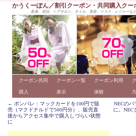
かうくーぽん／割引クーポン・共同購入クー
飲食、宿泊、ヘアサロン、ネイル、美容、リラク、レジャーな
クーポン共同
クーポン一覧
クーポン利用
購入
表示
体験
←
ポンパレ：マックカードを100円で販
NECの
売（マクドナルドで500円分）、販売直
に。NEC
後からアクセス集中で購入しづらい状態
に