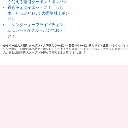
ぐ使える割引クーポン！ポンパレ
置き換えダイエットに！「もち
麦」たっぷり1kgで大幅割引！ポン
パレ
「ケンタッキーフライドチキン」
KFCカードがグルーポンでおト
ク！
かうくーぽん／割引クーポン・共同購入クーポン・日替りクーポン購入サイト比較
オトクなプレ
リンク集で、日替わり出品クーポンもチェック！グルメやリラクゼーション、チケットやアミュ
入、あとは割引購入クーポンを持ってそのままお店に行くだけ！