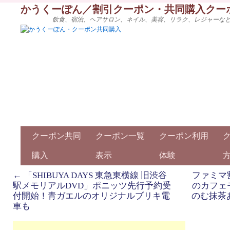
かうくーぽん／割引クーポン・共同購入クー
飲食、宿泊、ヘアサロン、ネイル、美容、リラク、レジャーな
クーポン共同
クーポン一覧
クーポン利用
購入
表示
体験
←
「SHIBUYA DAYS 東急東横線 旧渋谷
ファミマ
駅メモリアルDVD」ポニッツ先行予約受
のカフェ
付開始！青ガエルのオリジナルブリキ電
のむ抹茶
車も