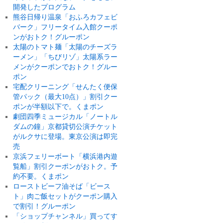
開発したプログラム
熊谷日帰り温泉「おふろカフェビ
バーク」フリータイム入館クーポ
ンがおトク！グルーポン
太陽のトマト麺「太陽のチーズラ
ーメン」「ちびリゾ」太陽系ラー
メンがクーポンでおトク！グルー
ポン
宅配クリーニング「せんたく便保
管パック（最大10点）」割引クー
ポンが半額以下で。くまポン
劇団四季ミュージカル「ノートル
ダムの鐘」京都貸切公演チケット
がルクサに登場。東京公演は即完
売
京浜フェリーボート「横浜港内遊
覧船」割引クーポンがおトク。予
約不要。くまポン
ローストビーフ油そば「ビース
ト」肉ご飯セットがクーポン購入
で割引！グルーポン
「ショップチャンネル」買ってす