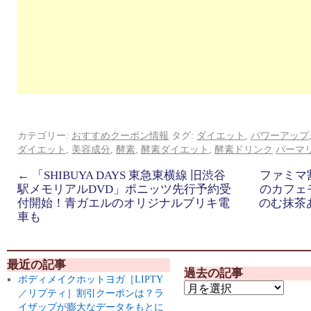
カテゴリー:
おすすめクーポン情報
タグ:
ダイエット
,
パワーアップ
ダイエット
,
美容成分
,
酵素
,
酵素ダイエット
,
酵素ドリンク
パーマ
←
「SHIBUYA DAYS 東急東横線 旧渋谷
ファミマ
駅メモリアルDVD」ポニッツ先行予約受
のカフェ
付開始！青ガエルのオリジナルブリキ電
のむ抹茶
車も
最近の記事
過去の記事
ボディメイクホットヨガ［LIPTY
／リプティ］割引クーポンは？ラ
イザップが膨大なデータをもとに