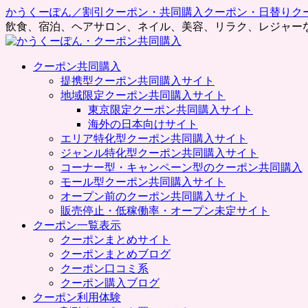
かうくーぽん／割引クーポン・共同購入クーポン・日替りク
飲食、宿泊、ヘアサロン、ネイル、美容、リラク、レジャー
コ
クーポン共同購入
ン
提携型クーポン共同購入サイト
テ
地域限定クーポン共同購入サイト
ン
東京限定クーポン共同購入サイト
ツ
海外の日本向けサイト
へ
エリア特化型クーポン共同購入サイト
ス
ジャンル特化型クーポン共同購入サイト
キ
コーナー型・キャンペーン型のクーポン共同購入
ッ
モール型クーポン共同購入サイト
プ
オープン前のクーポン共同購入サイト
販売停止・低稼働率・オープン未定サイト
クーポン一覧表示
クーポンまとめサイト
クーポンまとめブログ
クーポン口コミ系
クーポン購入ブログ
クーポン利用体験