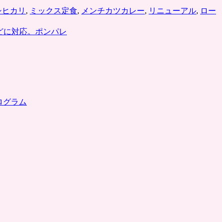
シヒカリ
,
ミックス定食
,
メンチカツカレー
,
リニューアル
,
ロー
どに対応。ポンパレ
ログラム