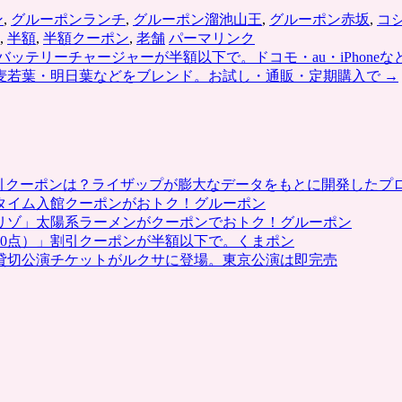
ン
,
グルーポンランチ
,
グルーポン溜池山王
,
グルーポン赤坂
,
コ
,
半額
,
半額クーポン
,
老舗
パーマリンク
テリーチャージャーが半額以下で。ドコモ・au・iPhoneな
麦若葉・明日葉などをブレンド。お試し・通販・定期購入で
→
割引クーポンは？ライザップが膨大なデータをもとに開発したプ
タイム入館クーポンがおトク！グルーポン
リゾ」太陽系ラーメンがクーポンでおトク！グルーポン
0点）」割引クーポンが半額以下で。くまポン
貸切公演チケットがルクサに登場。東京公演は即完売