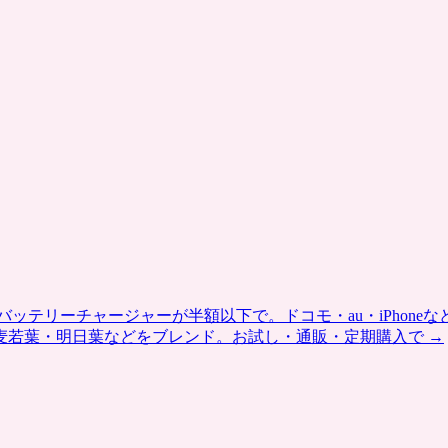
テリーチャージャーが半額以下で。ドコモ・au・iPhoneな
麦若葉・明日葉などをブレンド。お試し・通販・定期購入で
→