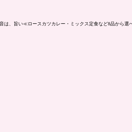
）
でる音は、旨い≪ロースカツカレー・ミックス定食など8品から選