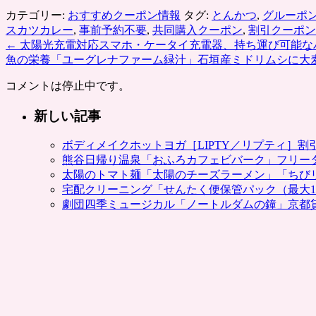
カテゴリー:
おすすめクーポン情報
タグ:
とんかつ
,
グルーポ
スカツカレー
,
事前予約不要
,
共同購入クーポン
,
割引クーポン
←
太陽光充電対応スマホ・ケータイ充電器、持ち運び可能なバッ
魚の栄養「ユーグレナファーム緑汁」石垣産ミドリムシに大
コメントは停止中です。
新しい記事
ボディメイクホットヨガ［LIPTY／リプティ］
熊谷日帰り温泉「おふろカフェビバーク」フリー
太陽のトマト麺「太陽のチーズラーメン」「ちび
宅配クリーニング「せんたく便保管パック（最大1
劇団四季ミュージカル「ノートルダムの鐘」京都