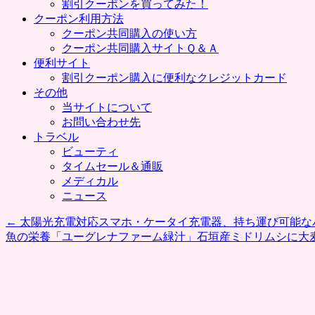
割引クーポンを買ってみた！
クーポン利用方法
クーポン共同購入の使い方
クーポン共同購入サイトＱ＆Ａ
便利サイト
割引クーポン購入に便利なクレジットカード
その他
当サイトについて
お問い合わせ先
トラベル
ビューティ
タイムセール＆通販
メディカル
ニュース
←
太陽光充電対応スマホ・ケータイ充電器、持ち運び可能なバッ
魚の栄養「ユーグレナファーム緑汁」石垣産ミドリムシに大