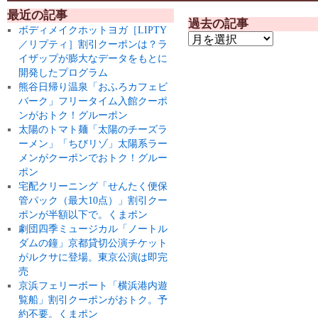
最近の記事
過去の記事
ボディメイクホットヨガ［LIPTY
／リプティ］割引クーポンは？ラ
イザップが膨大なデータをもとに
開発したプログラム
熊谷日帰り温泉「おふろカフェビ
バーク」フリータイム入館クーポ
ンがおトク！グルーポン
太陽のトマト麺「太陽のチーズラ
ーメン」「ちびリゾ」太陽系ラー
メンがクーポンでおトク！グルー
ポン
宅配クリーニング「せんたく便保
管パック（最大10点）」割引クー
ポンが半額以下で。くまポン
劇団四季ミュージカル「ノートル
ダムの鐘」京都貸切公演チケット
がルクサに登場。東京公演は即完
売
京浜フェリーボート「横浜港内遊
覧船」割引クーポンがおトク。予
約不要。くまポン