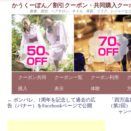
かうくーぽん／割引クーポン・共同購入クー
飲食、宿泊、ヘアサロン、ネイル、美容、リラク、レジャーな
クーポン共同
クーポン一覧
クーポン利用
購入
表示
体験
←
ポンパレ、1周年を記念して過去の広
「四万温
告（バナー）をFacebookページで公開
（第2回）
ャン