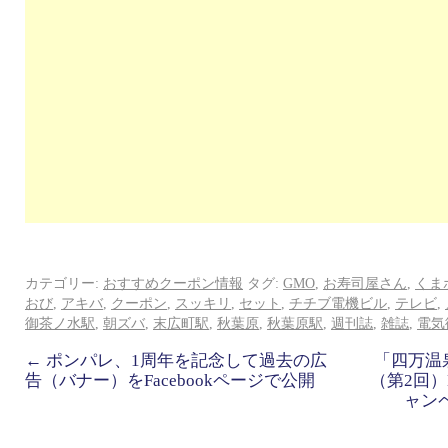
カテゴリー:
おすすめクーポン情報
タグ:
GMO
,
お寿司屋さん
,
くま
おび
,
アキバ
,
クーポン
,
スッキリ
,
セット
,
チチブ電機ビル
,
テレビ
,
御茶ノ水駅
,
朝ズバ
,
末広町駅
,
秋葉原
,
秋葉原駅
,
週刊誌
,
雑誌
,
電気
←
ポンパレ、1周年を記念して過去の広
「四万温
告（バナー）をFacebookページで公開
（第2回）
ャン