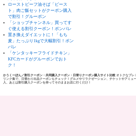
ローストビーフ油そば「ビース
ト」肉ご飯セットがクーポン購入
で割引！グルーポン
「ショップチャンネル」買ってす
ぐ使える割引クーポン！ポンパレ
置き換えダイエットに！「もち
麦」たっぷり1kgで大幅割引！ポン
パレ
「ケンタッキーフライドチキン」
KFCカードがグルーポンでおト
ク！
かうくーぽん／割引クーポン・共同購入クーポン・日替りクーポン購入サイト比較
オトクなプレ
リンク集で、日替わり出品クーポンもチェック！グルメやリラクゼーション、チケットやアミュ
入、あとは割引購入クーポンを持ってそのままお店に行くだけ！