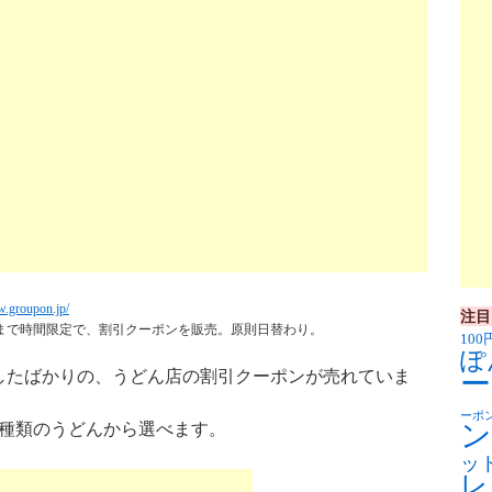
w.groupon.jp/
注目
時まで時間限定で、割引クーポンを販売。原則日替わり。
100
ぽ
したばかりの、うどん店の割引クーポンが売れていま
ー
ーポ
ン
5種類のうどんから選べます。
ッ
レ