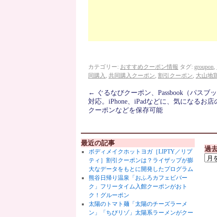
カテゴリー:
おすすめクーポン情報
タグ:
groupon
,
同購入
,
共同購入クーポン
,
割引クーポン
,
大山地
←
ぐるなびクーポン、Passbook（パスブ
対応。iPhone、iPadなどに、気になるお
クーポンなどを保存可能
最近の記事
過
ボディメイクホットヨガ［LIPTY／リプ
ティ］割引クーポンは？ライザップが膨
大なデータをもとに開発したプログラム
熊谷日帰り温泉「おふろカフェビバー
ク」フリータイム入館クーポンがおト
ク！グルーポン
太陽のトマト麺「太陽のチーズラーメ
ン」「ちびリゾ」太陽系ラーメンがクー