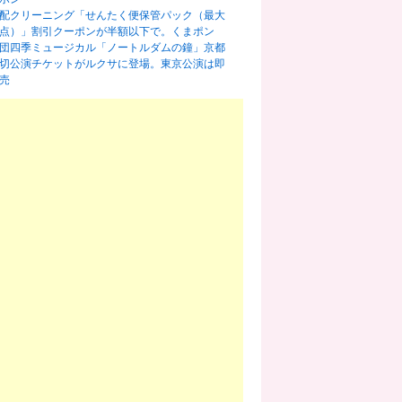
配クリーニング「せんたく便保管パック（最大
0点）」割引クーポンが半額以下で。くまポン
団四季ミュージカル「ノートルダムの鐘」京都
切公演チケットがルクサに登場。東京公演は即
売