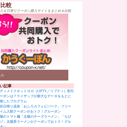
ト比較
入＆日替りクーポン購入サイトをまとめ＆比較
ベル
い記事
ディメイクホットヨガ［LIPTY／リプティ］割引
ーポンは？ライザップが膨大なデータをもとに
発したプログラム
谷日帰り温泉「おふろカフェビバーク」フリー
イム入館クーポンがおトク！グルーポン
陽のトマト麺「太陽のチーズラーメン」「ちび
ゾ」太陽系ラーメンがクーポンでおトク！グル
ポン