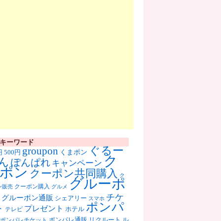
キーワード
ぐるー
groupon
くまポン
円
500円
ク
ん
ぽんぱれ
キャンペーン
ポン
クーポン共同購入
ク
グルーポ
クーポン購入
ン販売
グルメ
チケ
グルーポン通販
シェアリー
スマホ
ポンパ
ト
プレゼント
ホテル
テレビ
ポンパレ通販
リクルート
ル
ポンパレチケット