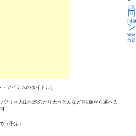
クサ
同
同
完売
放題
ン・アイテムのタイトル）
をガッツリ≪大山地鶏のとり天うどんなど5種類から選べる
用可
まで（予定）