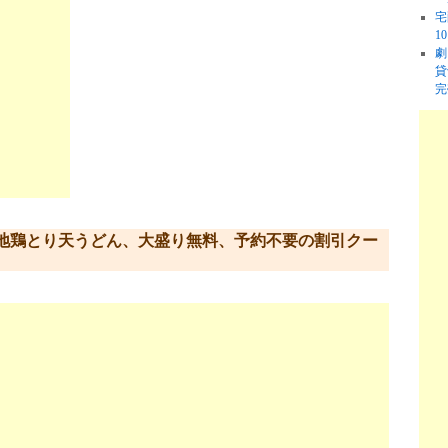
宅
1
劇
貸
完
地鶏とり天うどん、大盛り無料、予約不要の割引クー