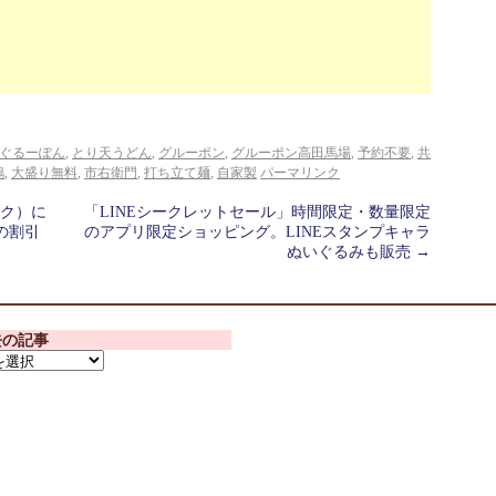
ぐるーぽん
,
とり天うどん
,
グルーポン
,
グルーポン高田馬場
,
予約不要
,
共
鶏
,
大盛り無料
,
市右衛門
,
打ち立て麺
,
自家製
パーマリンク
ック）に
「LINEシークレットセール」時間限定・数量限定
店の割引
のアプリ限定ショッピング。LINEスタンプキャラ
ぬいぐるみも販売
→
去の記事