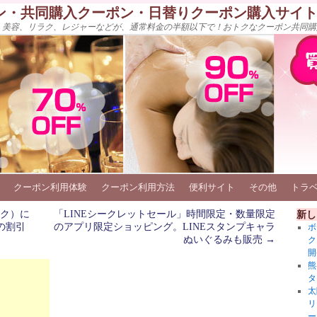
ン・共同購入クーポン・日替りクーポン購入サイ
、美容、リラク、レジャーなどが、通常料金の半額以下で！おトクなクーポン共同購
クーポン利用体験
クーポン利用方法
便利サイト
その他
トラ
ック）に
「LINEシークレットセール」時間限定・数量限定
新し
店の割引
のアプリ限定ショッピング。LINEスタンプキャラ
ボ
ぬいぐるみも販売
→
ク
開
熊
タ
太
リ
ー