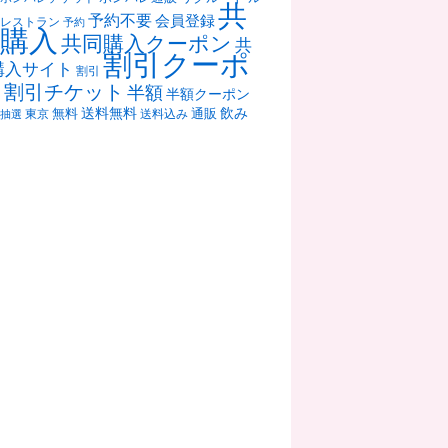
共
予約不要
会員登録
レストラン
予約
購入
共同購入クーポン
共
割引クーポ
購入サイト
割引
ン
割引チケット
半額
半額クーポン
送料無料
飲み
通販
東京
無料
抽選
送料込み