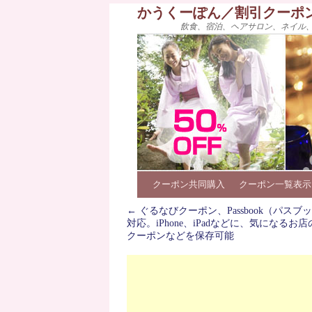
かうくーぽん／割引クーポ
飲食、宿泊、ヘアサロン、ネイル
クーポン共同購入
クーポン一覧表示
←
ぐるなびクーポン、Passbook（パスブ
対応。iPhone、iPadなどに、気になるお
クーポンなどを保存可能