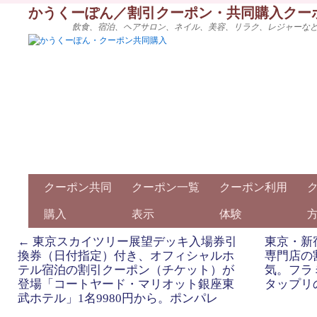
かうくーぽん／割引クーポン・共同購入クー
飲食、宿泊、ヘアサロン、ネイル、美容、リラク、レジャーな
クーポン共同
クーポン一覧
クーポン利用
購入
表示
体験
←
東京スカイツリー展望デッキ入場券引
東京・新
換券（日付指定）付き、オフィシャルホ
専門店の
テル宿泊の割引クーポン（チケット）が
気。フラ
登場「コートヤード・マリオット銀座東
タップリ
武ホテル」1名9980円から。ポンパレ