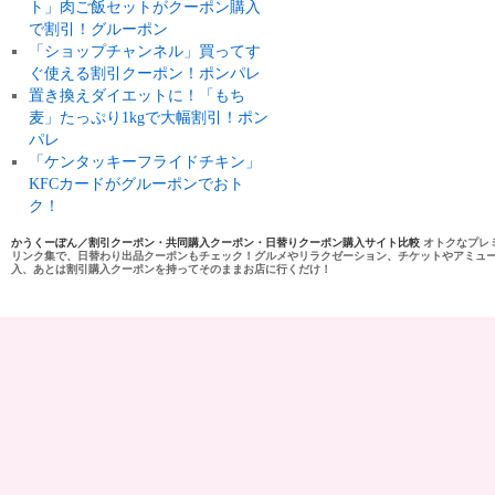
ト」肉ご飯セットがクーポン購入
で割引！グルーポン
「ショップチャンネル」買ってす
ぐ使える割引クーポン！ポンパレ
置き換えダイエットに！「もち
麦」たっぷり1kgで大幅割引！ポン
パレ
「ケンタッキーフライドチキン」
KFCカードがグルーポンでおト
ク！
かうくーぽん／割引クーポン・共同購入クーポン・日替りクーポン購入サイト比較
オトクなプレ
リンク集で、日替わり出品クーポンもチェック！グルメやリラクゼーション、チケットやアミュ
入、あとは割引購入クーポンを持ってそのままお店に行くだけ！