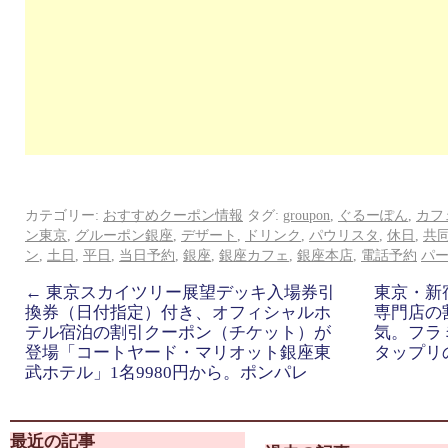
カテゴリー:
おすすめクーポン情報
タグ:
groupon
,
ぐるーぽん
,
カフ
ン東京
,
グルーポン銀座
,
デザート
,
ドリンク
,
パウリスタ
,
休日
,
共
ン
,
土日
,
平日
,
当日予約
,
銀座
,
銀座カフェ
,
銀座本店
,
電話予約
パ
←
東京スカイツリー展望デッキ入場券引
東京・新
換券（日付指定）付き、オフィシャルホ
専門店の
テル宿泊の割引クーポン（チケット）が
気。フラ
登場「コートヤード・マリオット銀座東
タップリ
武ホテル」1名9980円から。ポンパレ
最近の記事