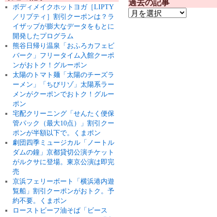
過去の記事
ボディメイクホットヨガ［LIPTY
／リプティ］割引クーポンは？ラ
イザップが膨大なデータをもとに
開発したプログラム
熊谷日帰り温泉「おふろカフェビ
バーク」フリータイム入館クーポ
ンがおトク！グルーポン
太陽のトマト麺「太陽のチーズラ
ーメン」「ちびリゾ」太陽系ラー
メンがクーポンでおトク！グルー
ポン
宅配クリーニング「せんたく便保
管パック（最大10点）」割引クー
ポンが半額以下で。くまポン
劇団四季ミュージカル「ノートル
ダムの鐘」京都貸切公演チケット
がルクサに登場。東京公演は即完
売
京浜フェリーボート「横浜港内遊
覧船」割引クーポンがおトク。予
約不要。くまポン
ローストビーフ油そば「ビース